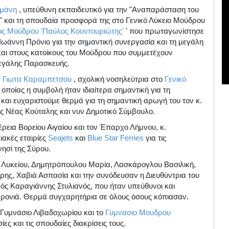
αμάνη
, υπεύθυνη εκπαιδευτικό για την "Αναπαράσταση του
 και τη σπουδαία προσφορά της στο Γενικό Λύκειο Μούδρου
γος Μούδρου 'Παύλος Κουντουριώτης'
' που πρωταγωνίστησε
Ιωάννη Πρόνιο για την σημαντική συνεργασία και τη μεγάλη
και στους κατοίκους του Μούδρου που συμμετέχουν
Μεγάλης Παρασκευής.
ν
Γιωτα Καραμπετσου
, σχολική νοσηλεύτρια στο
Γενικό
οποίας η συμβολή ήταν ιδιαίτερα σημαντική για τη
και ευχαριστούμε θερμά για τη σημαντική αρωγή του τον κ.
ς Νέας Κούταλης και νυν Δημοτικό Σύμβουλο.
έρεια Βορείου Αιγαίου και τον Έπαρχο Λήμνου, κ.
ιακές εταιρίες
Seajets
και
Blue Star Ferries
για τις
νησί της Σύρου.
Β' Λυκείου, Δημητρόπουλου Μαρία, Λασκάρογλου Βασιλική,
ης, Χαβιά Ασπασία και την συνόδευσαν η Διευθύντρια του
ός Καραγιάννης Στυλιανός, που ήταν υπεύθυνοι και
χρονιά. Θερμά συγχαρητήρια σε όλους όσους κόπιασαν.
ο Γυμνάσιο Λιβαδοχωρίου και το
Γυμνασιο Μουδρου
ίες και τις σπουδαίες διακρίσεις τους.