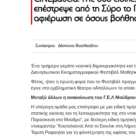
επέστρεψε από τη Σύρο το 
αφιέρωση σε όσους βοήθησ
Συντάκτρια: Δέσποινα Βασιλειάδου
Ένα τριήμερο γεμάτο νεανική δημιουργικότητα και 
Διανησιωτικού Κινηματογραφικού Φεστιβάλ Μαθητι
Φέτος, ήταν η πρώτη φορά που το Φεστιβάλ πραγμα
έγινε στο εμβληματικό θέατρο «Απόλλων» το οποίο γ
Μεταξύ άλλων η ανακοίνωση του Γ.Ε.Λ Μούδρου
Η υπέροχη ομάδα μας επιστρέφει με μια ειδική τιμητ
στατικής εικόνας και τη λειτουργικότητα της στο ν
Παρασκευή στο Μούδρο", με δεύτερη ειδική τιμητική 
ντοκιμαντέρ "Κουταλιανοί: Από το Εκινλικ στη Λήμνο
Ταρσή Ραφαηλία για τη φιλοτέχνηση της αφίσας του