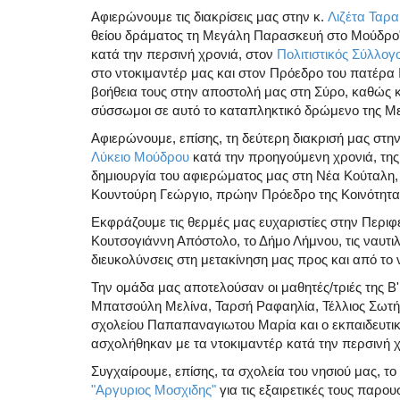
Αφιερώνουμε τις διακρίσεις μας στην κ.
Λιζέτα Ταρ
θείου δράματος τη Μεγάλη Παρασκευή στο Μούδρο"
κατά την περσινή χρονιά, στον
Πολιτιστικός Σύλλο
στο ντοκιμαντέρ μας και στον Πρόεδρο του πατέρα 
βοήθεια τους στην αποστολή μας στη Σύρο, καθώς 
σύσσωμοι σε αυτό το καταπληκτικό δρώμενο της 
Αφιερώνουμε, επίσης, τη δεύτερη διακρισή μας στη
Λύκειο Μούδρου
κατά την προηγούμενη χρονιά, της 
δημιουργία του αφιερώματος μας στη Νέα Κούταλη, 
Κουντούρη Γεώργιο, πρώην Πρόεδρο της Κοινότητα
Εκφράζουμε τις θερμές μας ευχαριστίες στην Περιφ
Κουτσογιάννη Απόστολο, το Δήμο Λήμνου, τις ναυτιλ
διευκολύνσεις στη μετακίνηση μας προς και από το 
Την ομάδα μας αποτελούσαν οι μαθητές/τριές της 
Μπατσούλη Μελίνα, Ταρσή Ραφαηλία, Τέλλιος Σωτήρ
σχολείου Παπαπαναγιωτου Μαρία και ο εκπαιδευτικ
ασχολήθηκαν με τα ντοκιμαντέρ κατά την περσινή 
Συγχαίρουμε, επίσης, τα σχολεία του νησιού μας, τ
"Αργυριος Μοσχιδης"
για τις εξαιρετικές τους παρουσ