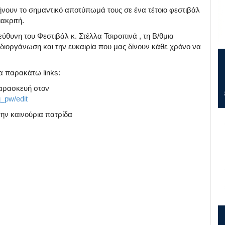
ήνουν το σημαντικό αποτύπωμά τους σε ένα τέτοιο φεστιβάλ
ιακριτή.
ύθυνη του Φεστιβάλ κ. Στέλλα Τσιροπινά , τη Β/θμια
διοργάνωση και την ευκαιρία που μας δίνουν κάθε χρόνο να
.
τα παρακάτω links:
αρασκευή στον
_pw/edit
την καινούρια πατρίδα