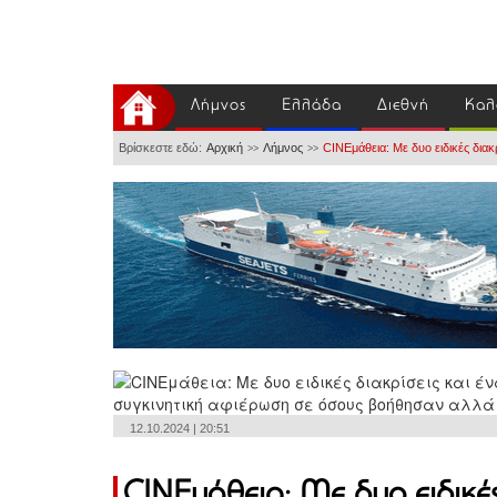
Λήμνος
Ελλάδα
Διεθνή
Καλ
Βρίσκεστε εδώ:
Αρχική
Λήμνος
CINEμάθεια: Με δυο ειδικές δια
>>
>>
12.10.2024 | 20:51
CINEμάθεια: Με δυο ειδικές