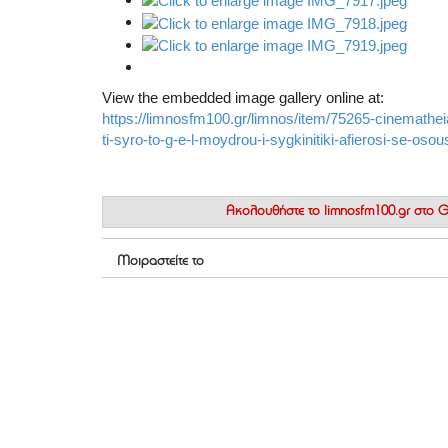
View the embedded image gallery online at:
https://limnosfm100.gr/limnos/item/75265-cinemathei
ti-syro-to-g-e-l-moydrou-i-sygkinitiki-afierosi-se-os
Ακολουθήστε το
limnosfm100.gr στο
Μοιραστείτε το