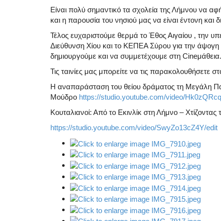
Είναι πολύ σημαντικό τα σχολεία της Λήμνου να αφ
και η παρουσία του νησιού μας να είναι έντονη και δ
Τέλος ευχαριστούμε θερμά το Έθος Αιγαίου , την υπε
Διεύθυνση Χίου και το ΚΕΠΕΑ Σύρου για την άψογη 
δημιουργούμε και να συμμετέχουμε στη Cineμάθεια
Τις ταινίες μας μπορείτε να τις παρακολουθήσετε σ
Η αναπαράσταση του θείου δράματος τη Μεγάλη Π
Μούδρο
https://studio.youtube.com/video/Hk0zQRcq
Κουταλιανοί: Από το Εκινλίκ στη Λήμνο – Χτίζοντας 
https://studio.youtube.com/video/SwyZo13cZ4Y/edit