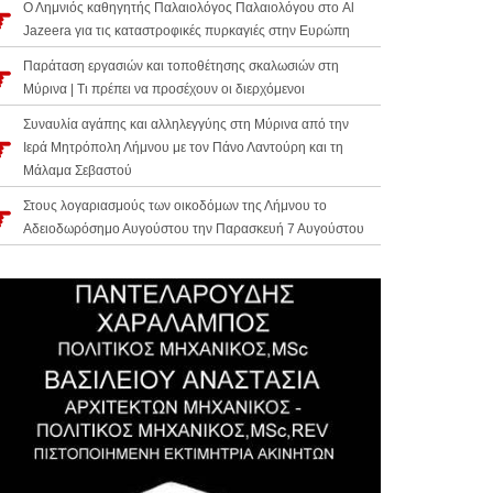
Ο Λημνιός καθηγητής Παλαιολόγος Παλαιολόγου στο Al
Jazeera για τις καταστροφικές πυρκαγιές στην Ευρώπη
Παράταση εργασιών και τοποθέτησης σκαλωσιών στη
Μύρινα | Τι πρέπει να προσέχουν οι διερχόμενοι
Συναυλία αγάπης και αλληλεγγύης στη Μύρινα από την
Ιερά Μητρόπολη Λήμνου με τον Πάνο Λαντούρη και τη
Μάλαμα Σεβαστού
Στους λογαριασμούς των οικοδόμων της Λήμνου το
Αδειοδωρόσημο Αυγούστου την Παρασκευή 7 Αυγούστου