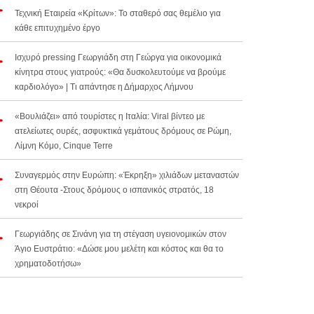
Τεχνική Εταιρεία «Κρίτων»: Το σταθερό σας θεμέλιο για
κάθε επιτυχημένο έργο
Ισχυρό pressing Γεωργιάδη στη Γεώργα για οικονομικά
κίνητρα στους γιατρούς: «Θα δυσκολευτούμε να βρούμε
καρδιολόγο» | Τι απάντησε η Δήμαρχος Λήμνου
«Βουλιάζει» από τουρίστες η Ιταλία: Viral βίντεο με
ατελείωτες ουρές, ασφυκτικά γεμάτους δρόμους σε Ρώμη,
Λίμνη Κόμο, Cinque Terre
Συναγερμός στην Ευρώπη: «Έκρηξη» χιλιάδων μεταναστών
στη Θέουτα -Στους δρόμους ο ισπανικός στρατός, 18
νεκροί
Γεωργιάδης σε Σινάνη για τη στέγαση υγειονομικών στον
Άγιο Ευστράτιο: «Δώσε μου μελέτη και κόστος και θα το
χρηματοδοτήσω»