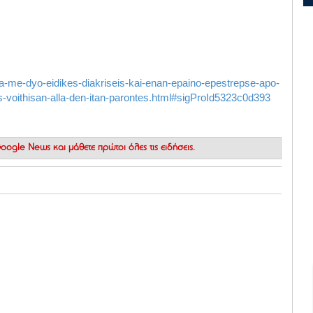
a-me-dyo-eidikes-diakriseis-kai-enan-epaino-epestrepse-apo-
ous-voithisan-alla-den-itan-parontes.html#sigProId5323c0d393
 Google News
και μάθετε πρώτοι όλες τις ειδήσεις.