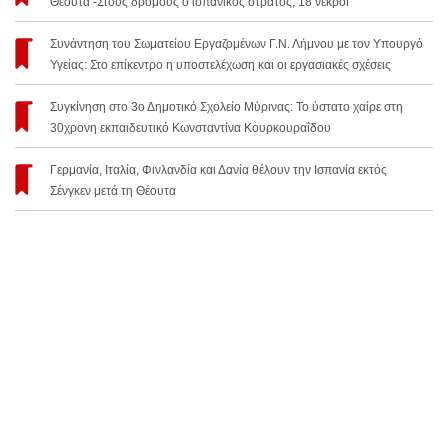
Θέουτα -Στους δρόμους ο ισπανικός στρατός, 18 νεκροί
Συνάντηση του Σωματείου Εργαζομένων Γ.Ν. Λήμνου με τον Υπουργό
Υγείας: Στο επίκεντρο η υποστελέχωση και οι εργασιακές σχέσεις
Συγκίνηση στο 3ο Δημοτικό Σχολείο Μύρινας: Το ύστατο χαίρε στη
30χρονη εκπαιδευτικό Κωνσταντίνα Κουρκουραΐδου
Γερμανία, Ιταλία, Φινλανδία και Δανία θέλουν την Ισπανία εκτός
Σένγκεν μετά τη Θέουτα