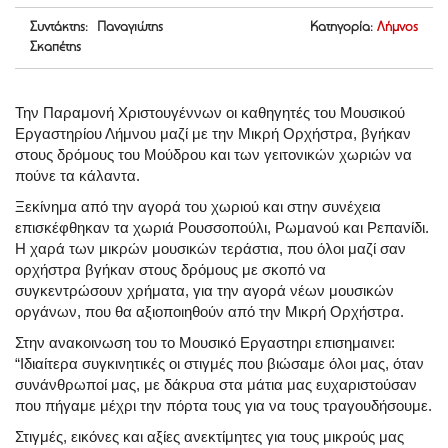
Συντάκτης: Παναγιώτης
Κατηγορία:
Λήμνος
Σκαπέτης
Την Παραμονή Χριστουγέννων οι καθηγητές του Μουσικού
Εργαστηρίου Λήμνου μαζί με την Μικρή Ορχήστρα, βγήκαν
στους δρόμους του Μούδρου και των γειτονικών χωριών να
πούνε τα κάλαντα.
Ξεκίνημα από την αγορά του χωριού και στην συνέχεια
επισκέφθηκαν τα χωριά Ρουσσοπούλι, Ρωμανού και Ρεπανίδι.
Η χαρά των μικρών μουσικών τεράστια, που όλοι μαζί σαν
ορχήστρα βγήκαν στους δρόμους με σκοπό να
συγκεντρώσουν χρήματα, για την αγορά νέων μουσικών
οργάνων, που θα αξιοποιηθούν από την Μικρή Ορχήστρα.
Στην ανακοινωση του το Μουσικό Εργαστηρι επισημαινει:
“Ιδιαίτερα συγκινητικές οι στιγμές που βιώσαμε όλοι μας, όταν
συνάνθρωποί μας, με δάκρυα στα μάτια μας ευχαριστούσαν
που πήγαμε μέχρι την πόρτα τους για να τους τραγουδήσουμε.
Στιγμές, εικόνες και αξίες ανεκτίμητες για τους μικρούς μας