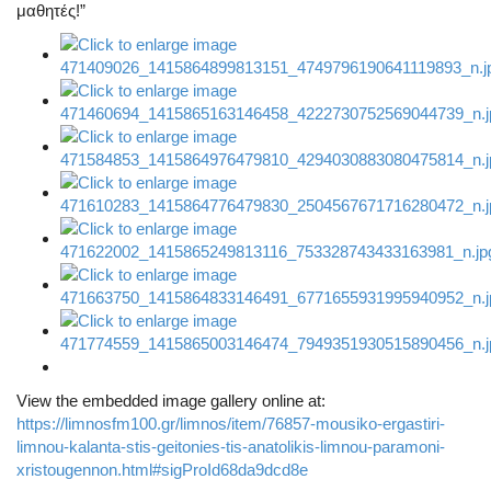
μαθητές!”
View the embedded image gallery online at:
https://limnosfm100.gr/limnos/item/76857-mousiko-ergastiri-
limnou-kalanta-stis-geitonies-tis-anatolikis-limnou-paramoni-
xristougennon.html#sigProId68da9dcd8e