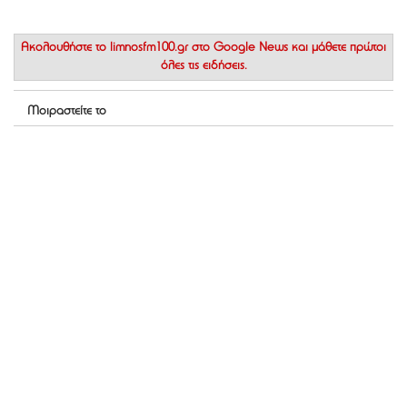
Ακολουθήστε το
limnosfm100.gr στο Google News
και μάθετε πρώτοι
όλες τις ειδήσεις.
Μοιραστείτε το