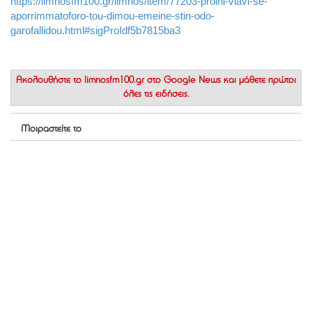
https://limnosfm100.gr/limnos/item/77203-proini-vlavi-se-
aporrimmatoforo-tou-dimou-emeine-stin-odo-
garofallidou.html#sigProIdf5b7815ba3
Ακολουθήστε το
limnosfm100.gr στο Google News
και μάθετε πρώτοι
όλες τις ειδήσεις.
Μοιραστείτε το