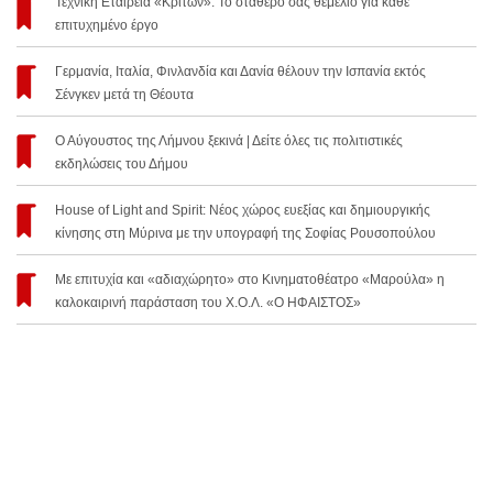
Τεχνική Εταιρεία «Κρίτων»: Το σταθερό σας θεμέλιο για κάθε
επιτυχημένο έργο
Γερμανία, Ιταλία, Φινλανδία και Δανία θέλουν την Ισπανία εκτός
Σένγκεν μετά τη Θέουτα
Ο Αύγουστος της Λήμνου ξεκινά | Δείτε όλες τις πολιτιστικές
εκδηλώσεις του Δήμου
House of Light and Spirit: Νέος χώρος ευεξίας και δημιουργικής
κίνησης στη Μύρινα με την υπογραφή της Σοφίας Ρουσοπούλου
Με επιτυχία και «αδιαχώρητο» στο Κινηματοθέατρο «Μαρούλα» η
καλοκαιρινή παράσταση του Χ.Ο.Λ. «Ο ΗΦΑΙΣΤΟΣ»