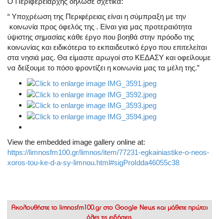
Ο Περιφερειάρχης δήλωσε σχετικά:
“ Υποχρέωση της Περιφέρειας είναι η σύμπραξη με την
κοινωνία προς όφελός της . Είναι για μας προτεραιότητα
ύψιστης σημασίας κάθε έργο που βοηθά στην πρόοδο της
κοινωνίας και ειδικότερα το εκπαιδευτικό έργο που επιτελείται
στα νησιά μας. Θα είμαστε αρωγοί στο ΚΕΔΑΣΥ και οφείλουμε
να δείξουμε το πόσο φροντίζει η κοινωνία μας τα μέλη της.”
View the embedded image gallery online at:
https://limnosfm100.gr/limnos/item/77231-egkainiastike-o-neos-
xoros-tou-ke-d-a-sy-limnou.html#sigProIdda46055c38
Ακολουθήστε το
limnosfm100.gr στο Google News
και μάθετε πρώτοι
όλες τις ειδήσεις.