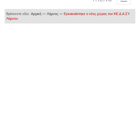
Βρίσκεστε εδώ:
Αρχική
Λήμνος
Εγκαινιάστηκε ο νέος χώρος του ΚΕ.Δ.Α.ΣΥ
>>
>>
Λήμνου