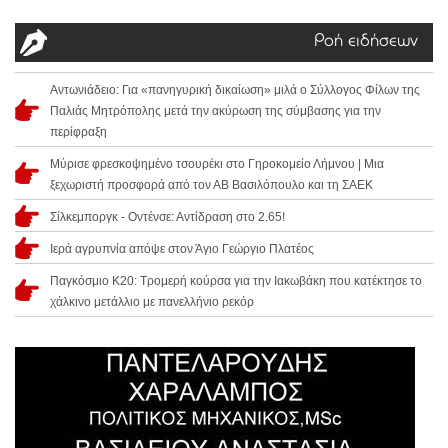
Ροή ειδήσεων
Αντωνιάδειο: Για «πανηγυρική δικαίωση» μιλά ο Σύλλογος Φίλων της
Παλιάς Μητρόπολης μετά την ακύρωση της σύμβασης για την
περίφραξη
Μύρισε φρεσκοψημένο τσουρέκι στο Γηροκομείο Λήμνου | Μια
ξεχωριστή προσφορά από τον ΑΒ Βασιλόπουλο και τη ΣΑΕΚ
Σίλκεμποργκ - Οντένσε: Αντίδραση στο 2.65!
Ιερά αγρυπνία απόψε στον Άγιο Γεώργιο Πλατέος
Παγκόσμιο Κ20: Τρομερή κούρσα για την Ιακωβάκη που κατέκτησε το
χάλκινο μετάλλιο με πανελλήνιο ρεκόρ