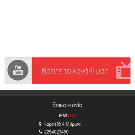
Επικοινωνία
FM
100
Καρατζά 4 Μύρινα
2254023450