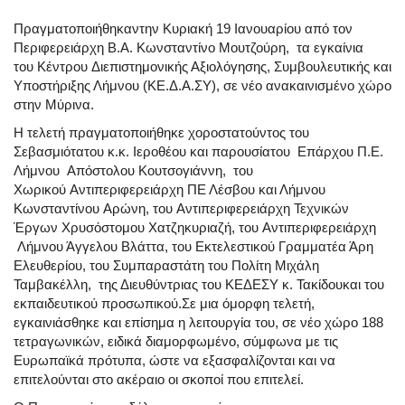
Πραγματοποιήθηκαντην Κυριακή 19 Ιανουαρίου από τον
Περιφερειάρχη Β.Α. Κωνσταντίνο Μουτζούρη, τα εγκαίνια
του Κέντρου Διεπιστημονικής Αξιολόγησης, Συμβουλευτικής και
Υποστήριξης Λήμνου (ΚΕ.Δ.Α.ΣΥ), σε νέο ανακαινισμένο χώρο
στην Μύρινα.
Η τελετή πραγματοποιήθηκε χ
οροστατούντος του
Σεβασμιότατου κ.κ. Ιεροθέου και παρουσία
του Επάρχου Π.Ε.
Λήμνου Απόστολου Κουτσογιάννη, του
Χωρικού Αντιπεριφερειάρχη ΠΕ Λέσβου και Λήμνου
Κωνσταντίνου Αρώνη, του Αντιπεριφερειάρχη Τεχνικών
Έργων Χρυσόστομου Χατζηκυριαζή, του Αντιπεριφερειάρχη
Λήμνου Άγγελου Βλάττα, του Εκτελεστικού Γραμματέα Άρη
Ελευθερίου, του Συμπαραστάτη του Πολίτη Μιχάλη
Ταμβακέλλη, της Διευθύντριας του ΚΕΔΕΣΥ κ. Τακίδου
και του
εκπαιδευτικού προσωπικού
.
Σ
ε μια όμορφη τελετή,
εγκαινιάσθηκε και επίσημα η λειτουργία του, σε νέο χώρο 188
τετραγωνικών, ειδικά διαμορφωμένο, σύμφωνα με τις
Ευρωπαϊκά πρότυπα, ώστε να εξασφαλίζονται και να
επιτελούνται στο ακέραιο οι σκοποί που επιτελεί.