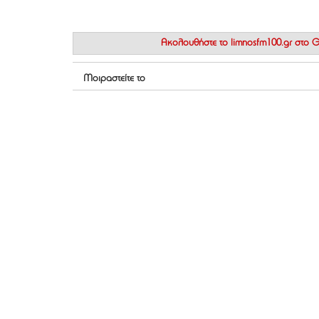
Ακολουθήστε το
limnosfm100.gr στο
Μοιραστείτε το