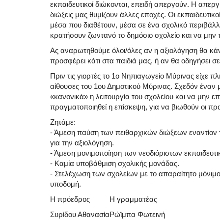
εκπαιδευτικοί διώκονται, επειδή απεργούν. Η απεργ
διώξεις μας θυμίζουν άλλες εποχές. Οι εκπαιδευτικο
μέσα που διαθέτουν, μέσα σε ένα σχολικό περιβάλλ
κρατήσουν ζωντανό το δημόσιο σχολείο και να μη
Ας αναρωτηθούμε όλοι/όλες αν η αξιολόγηση θα κάνε
προσφέρει κάτι στα παιδιά μας, ή αν θα οδηγήσει σε
Πριν τις γιορτές το 1ο Νηπιαγωγείο Μύρινας είχε πλ
αίθουσες του 1ου Δημοτικού Μύρινας. Σχεδόν έναν μ
«κανονικά» η λειτουργία του σχολείου και να μην ε
πραγματοποιηθεί η επίσκεψη, για να βιωθούν οι πρ
Ζητάμε:
- Άμεση παύση των πειθαρχικών διώξεων εναντίον
για την αξιολόγηση.
- Άμεση μονιμοποίηση των νεοδιόριστων εκπαιδευτι
- Καμία υποβάθμιση σχολικής μονάδας.
- Στελέχωση των σχολείων με το απαραίτητο μόνιμο
υποδομή.
Η πρόεδρος
Η γραμματέας
Συρίδου Αθανασία
Ρώϊμπα Φωτεινή