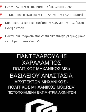
ΠΑΟΚ - Άντερλεχτ: Του βάζει… δύσκολα στο 2.25!
Το Kournos Festival, φέρνει στη Λήμνο την Έλλη Πασπαλά
Κάσπακας: Οι κάτοικοι εκπέμπουν SOS για την πολυήμερη
έλλειψη νερού
Πανηγύρια υπάρχουν πολλά, παιδικό πανηγύρι όμως, μόνο
ένα | Έρχεται στο Ρεπανίδι!