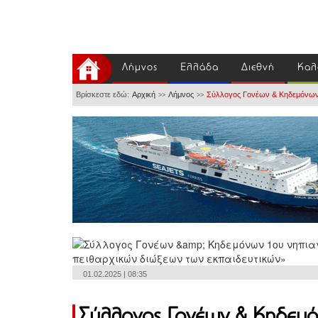
Λήμνος
Ελλάδα
Διεθνή
Καλ
Βρίσκεστε εδώ:
Αρχική
Λήμνος
Σύλλογος Γονέων & Κηδεμόνων 
>>
>>
01.02.2025 | 08:35
Σύλλογος Γονέων & Κηδεμό