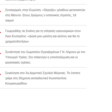
Συναγερμός στην Ευρώπη: «Έκρηξη» χιλιάδων μεταναστών
στη Θέουτα -Στους δρόμους ο ισπανικός στρατός, 18
νεκροί
Γεωργιάδης σε Σινάνη για τη στέγαση υγειονομικών στον
Άγιο Ευστράτιο: «Δώσε μου μελέτη και κόστος και θα το
χρηματοδοτήσω»
Συνάντηση του Σωματείου Εργαζομένων Γ.Ν. Λήμνου με τον
Υπουργό Υγείας: Στο επίκεντρο η υποστελέχωση και οι
εργασιακές σχέσεις
Συγκίνηση στο 3ο Δημοτικό Σχολείο Μύρινας: Το ύστατο
χαίρε στη 30χρονη εκπαιδευτικό Κωνσταντίνα
Κουρκουραΐδου