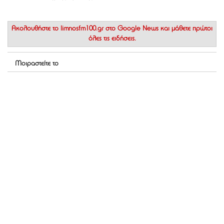
Ακολουθήστε το
limnosfm100.gr στο Google News
και μάθετε πρώτοι
όλες τις ειδήσεις.
Μοιραστείτε το