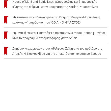
House of Light and Spirit: Νέος χώρος ευεξίας και δημιουργικής
κίνησης στη Μύρινα με την υπογραφή της Σοφίας Ρουσοπούλου
Με επιτυχία και «αδιαχώρητο» στο Κινηματοθέατρο «Μαρούλα» η
καλοκαιρινή παράσταση του Χ.Ο.Λ. «Ο ΗΦΑΙΣΤΟΣ»
Σημαντική εξέλιξη: Επιστρέφει η πρωτοβουλία Μπουμπούρα | Ξανά σε
ισχύ το πρόγραμμα αερομεταφοράς για τη Λήμνο
Δημόσιο «ευχαριστώ» στους αδελφούς Ζαΐμη από τον πρόεδρο της
Ατσικής Ν. Κουκουλίθρα για την αποκατάσταση αγροτικού δρόμου