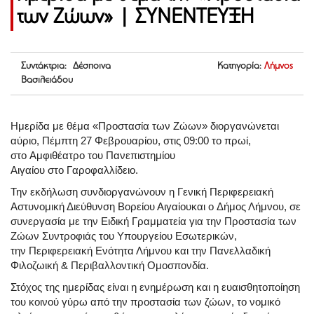
των Ζώων» | ΣΥΝΕΝΤΕΥΞΗ
Συντάκτρια: Δέσποινα
Κατηγορία:
Λήμνος
Βασιλειάδου
Ημερίδα με θέμα «Προστασία των Ζώων» διοργανώνεται
αύριο, Πέμπτη 27 Φεβρουαρίου, στις 09:00 το πρωί,
στο Αμφιθέατρο του Πανεπιστημίου
Αιγαίου στο Γαροφαλλίδειο.
Την εκδήλωση συνδιοργανώνουν η
Γενική Περιφερειακή
Αστυνομική Διεύθυνση Βορείου Αιγαίου
και ο
Δήμος Λήμνου
, σε
συνεργασία με την
Ειδική Γραμματεία για την Προστασία των
Ζώων Συντροφιάς του Υπουργείου Εσωτερικών
,
την
Περιφερειακή Ενότητα Λήμνου
και την
Πανελλαδική
Φιλοζωική & Περιβαλλοντική Ομοσπονδία
.
Στόχος της ημερίδας είναι η ενημέρωση και η ευαισθητοποίηση
του κοινού γύρω από την προστασία των ζώων, το νομικό