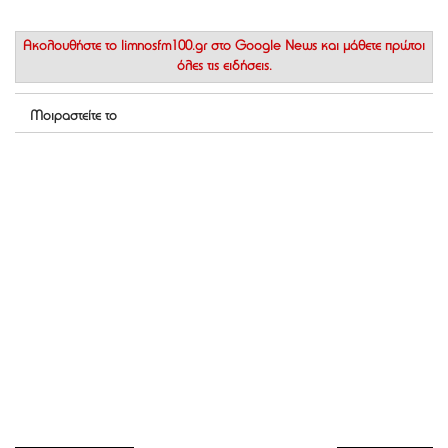
Ακολουθήστε το
limnosfm100.gr στο Google News
και μάθετε πρώτοι
όλες τις ειδήσεις.
Μοιραστείτε το