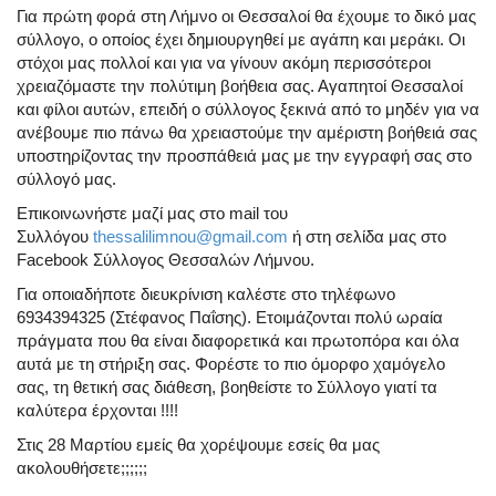
Για πρώτη φορά στη Λήμνο οι Θεσσαλοί θα έχουμε το δικό μας
σύλλογο, ο οποίος έχει δημιουργηθεί με αγάπη και μεράκι. Οι
στόχοι μας πολλοί και για να γίνουν ακόμη περισσότεροι
χρειαζόμαστε την πολύτιμη βοήθεια σας. Αγαπητοί Θεσσαλοί
και φίλοι αυτών, επειδή ο σύλλογος ξεκινά από το μηδέν για να
ανέβουμε πιο πάνω θα χρειαστούμε την αμέριστη βοήθειά σας
υποστηρίζοντας την προσπάθειά μας με την εγγραφή σας στο
σύλλογό μας.
Επικοινωνήστε μαζί μας στο mail του
Συλλόγου
thessalilimnou@gmail.com
ή στη σελίδα μας στο
Facebook Σύλλογος Θεσσαλών Λήμνου.
Για οποιαδήποτε διευκρίνιση καλέστε στο τηλέφωνο
6934394325 (Στέφανος Παΐσης).
Ετοιμάζονται πολύ ωραία
πράγματα που θα είναι διαφορετικά και πρωτοπόρα και όλα
αυτά με τη στήριξη σας.
Φορέστε το πιο όμορφο χαμόγελο
σας, τη θετική σας διάθεση, βοηθείστε το Σύλλογο γιατί τα
καλύτερα έρχονται !!!!
Στις 28 Μαρτίου εμείς θα χορέψουμε εσείς θα μας
ακολουθήσετε;;;;;;