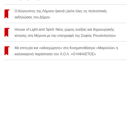
Ο Αύγουστος της Λήμνου ξεκινά | Δείτε όλες τις πολιτιστικές
εκδηλώσεις του Δήμου
House of Light and Spirit: Νέος χώρος ευεξίας και δημιουργικής
κίνησης στη Μύρινα με την υπογραφή της Σοφίας Ρουσοπούλου
Με επιτυχία και «αδιαχώρητο» στο Κινηματοθέατρο «Μαρούλα» η
καλοκαιρινή παράσταση του Χ.Ο.Λ. «Ο ΗΦΑΙΣΤΟΣ»