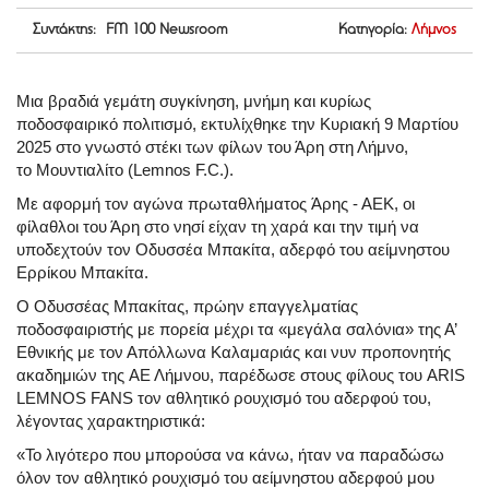
Συντάκτης: FM 100 Newsroom
Κατηγορία:
Λήμνος
Μια βραδιά γεμάτη συγκίνηση, μνήμη και κυρίως
ποδοσφαιρικό πολιτισμό, εκτυλίχθηκε την Κυριακή 9 Μαρτίου
2025 στο γνωστό στέκι των φίλων του Άρη στη Λήμνο,
το Μουντιαλίτο (Lemnos F.C.).
Με αφορμή τον αγώνα πρωταθλήματος
Άρης - ΑΕΚ
, οι
φίλαθλοι του Άρη στο νησί είχαν τη χαρά και την τιμή να
υποδεχτούν τον
Οδυσσέα Μπακίτα
, αδερφό του αείμνηστου
Ερρίκου Μπακίτα.
Ο Οδυσσέας Μπακίτας, πρώην επαγγελματίας
ποδοσφαιριστής με πορεία μέχρι τα «μεγάλα σαλόνια» της Α’
Εθνικής με τον Απόλλωνα Καλαμαριάς και νυν προπονητής
ακαδημιών της
ΑΕ Λήμνου
, παρέδωσε στους φίλους του
ARIS
LEMNOS FANS
τον αθλητικό ρουχισμό του αδερφού του,
λέγοντας χαρακτηριστικά:
«Το λιγότερο που μπορούσα να κάνω, ήταν να παραδώσω
όλον τον αθλητικό ρουχισμό του αείμνηστου αδερφού μου