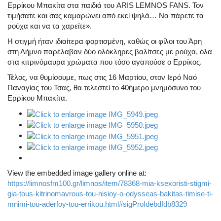
Ερρίκου Μπακίτα στα παιδιά του ARIS LEMNOS FANS. Τον
τιμήσατε και σας καμαρώνει από εκεί ψηλά… Να πάρετε τα
ρούχα και να τα χαρείτε».
Η στιγμή ήταν ιδιαίτερα φορτισμένη, καθώς οι φίλοι του Άρη
στη Λήμνο παρέλαβαν
δύο ολόκληρες βαλίτσες με ρούχα
, όλα
στα κιτρινόμαυρα χρώματα που τόσο αγαπούσε ο Ερρίκος.
Τέλος, να θυμίσουμε, πως στις 16 Μαρτίου, στον Ιερό Ναό
Παναγίας του Τσας, θα τελεστεί το 40ήμερο μνημόσυνο του
Ερρίκου Μπακίτα
.
View the embedded image gallery online at:
https://limnosfm100.gr/limnos/item/78368-mia-ksexoristi-stigmi-
gia-tous-kitrinomavrous-tou-nisioy-o-odysseas-bakitas-timise-ti-
mnimi-tou-aderfoy-tou-errikou.html#sigProIdebdfdb8329