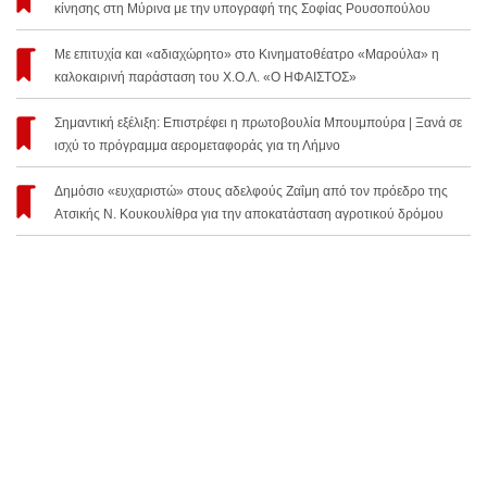
κίνησης στη Μύρινα με την υπογραφή της Σοφίας Ρουσοπούλου
Με επιτυχία και «αδιαχώρητο» στο Κινηματοθέατρο «Μαρούλα» η
καλοκαιρινή παράσταση του Χ.Ο.Λ. «Ο ΗΦΑΙΣΤΟΣ»
Σημαντική εξέλιξη: Επιστρέφει η πρωτοβουλία Μπουμπούρα | Ξανά σε
ισχύ το πρόγραμμα αερομεταφοράς για τη Λήμνο
Δημόσιο «ευχαριστώ» στους αδελφούς Ζαΐμη από τον πρόεδρο της
Ατσικής Ν. Κουκουλίθρα για την αποκατάσταση αγροτικού δρόμου