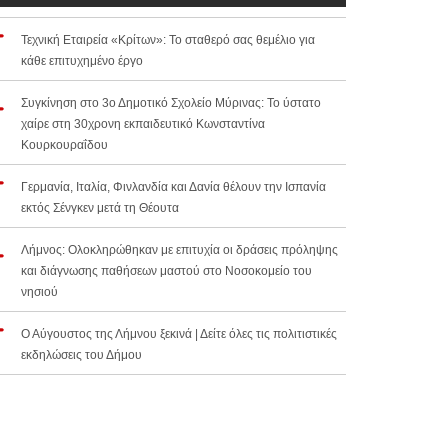
Τεχνική Εταιρεία «Κρίτων»: Το σταθερό σας θεμέλιο για
κάθε επιτυχημένο έργο
Συγκίνηση στο 3ο Δημοτικό Σχολείο Μύρινας: Το ύστατο
χαίρε στη 30χρονη εκπαιδευτικό Κωνσταντίνα
Κουρκουραΐδου
Γερμανία, Ιταλία, Φινλανδία και Δανία θέλουν την Ισπανία
εκτός Σένγκεν μετά τη Θέουτα
Λήμνος: Ολοκληρώθηκαν με επιτυχία οι δράσεις πρόληψης
και διάγνωσης παθήσεων μαστού στο Νοσοκομείο του
νησιού
Ο Αύγουστος της Λήμνου ξεκινά | Δείτε όλες τις πολιτιστικές
εκδηλώσεις του Δήμου