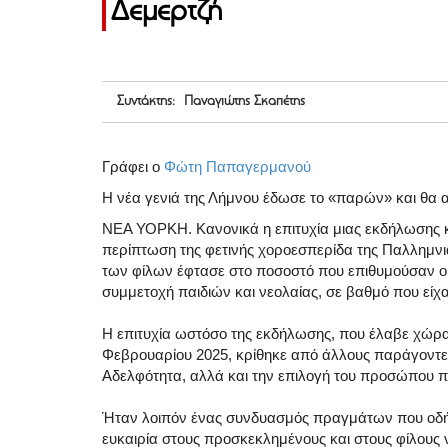
Δεμερτζή
Συντάκτης: Παναγιώτης Σκαπέτης
Γράφει ο
Φώτη Παπαγερμανού
Η νέα γενιά της Λήμνου έδωσε το «παρών» και θα
ΝΕΑ ΥΟΡΚΗ. Κανονικά η επιτυχία μιας εκδήλωσης κ
περίπτωση της φετινής χοροεσπερίδα της Παλλημν
των φίλων έφτασε στο ποσοστό που επιθυμούσαν οι
συμμετοχή παιδιών και νεολαίας, σε βαθμό που είχαν
Η επιτυχία ωστόσο της εκδήλωσης, που έλαβε χώρα 
Φεβρουαρίου 2025, κρίθηκε από άλλους παράγοντες
Αδελφότητα, αλλά και την επιλογή του προσώπου πο
Ήταν λοιπόν ένας συνδυασμός πραγμάτων που οδήγη
ευκαιρία στους προσκεκλημένους και στους φίλου