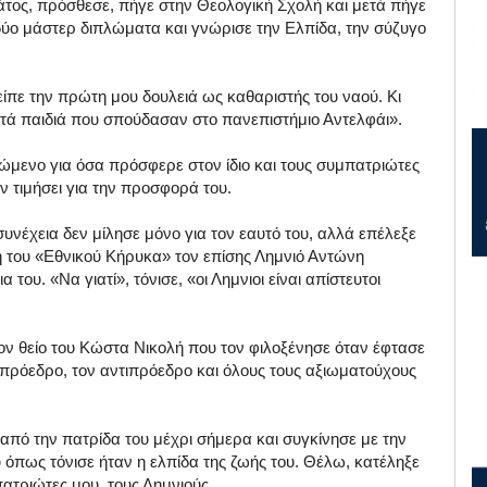
άτος, πρόσθεσε, πήγε στην Θεολογική Σχολή και μετά πήγε
δύο μάστερ διπλώματα και γνώρισε την Ελπίδα, την σύζυγο
είπε την πρώτη μου δουλειά ως καθαριστής του ναού. Κι
πτά παιδιά που σπούδασαν στο πανεπιστήμιο Αντελφάι».
μώμενο για όσα πρόσφερε στον ίδιο και τους συμπατριώτες
ν τιμήσει για την προσφορά του.
υνέχεια δεν μίλησε μόνο για τον εαυτό του, αλλά επέλεξε
η του «Εθνικού Κήρυκα» τον επίσης Λημνιό Αντώνη
του. «Να γιατί», τόνισε, «οι Λημνιοι είναι απίστευτοι
ον θείο του Κώστα Νικολή που τον φιλοξένησε όταν έφτασε
 πρόεδρο, τον αντιπρόεδρο και όλους τους αξιωματούχους
πό την πατρίδα του μέχρι σήμερα και συγκίνησε με την
 όπως τόνισε ήταν η ελπίδα της ζωής του. Θέλω, κατέληξε
τριώτες μου, τους Λημνιούς.