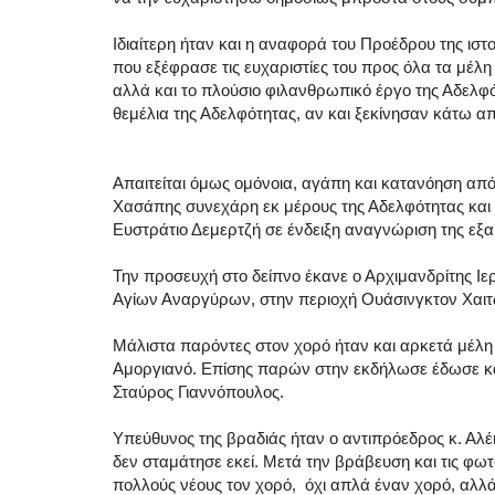
Ιδιαίτερη ήταν και η αναφορά του Προέδρου της ισ
που εξέφρασε τις ευχαριστίες του προς όλα τα μέλη 
αλλά και το πλούσιο φιλανθρωπικό έργο της Αδελφ
θεμέλια της Αδελφότητας, αν και ξεκίνησαν κάτω απ
Απαιτείται όμως ομόνοια, αγάπη και κατανόηση από 
Χασάπης συνεχάρη εκ μέρους της Αδελφότητας και 
Ευστράτιο Δεμερτζή σε ένδειξη αναγνώριση της εξα
Την προσευχή στο δείπνο έκανε ο Αρχιμανδρίτης Ι
Αγίων Αναργύρων, στην περιοχή Ουάσινγκτον Χαιτ
Μάλιστα παρόντες στον χορό ήταν και αρκετά μέλη 
Αμοργιανό. Επίσης παρών στην εκδήλωσε έδωσε κα
Σταύρος Γιαννόπουλος.
Υπεύθυνος της βραδιάς ήταν ο αντιπρόεδρος κ. Αλέ
δεν σταμάτησε εκεί. Μετά την βράβευση και τις φωτ
πολλούς νέους τον χορό, όχι απλά έναν χορό, αλλά