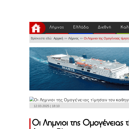
Λήμνος
Ελλάδα
Διεθνή
Καλ
Βρίσκεστε εδώ:
Αρχική
Λήμνος
Οι Λημνιοι της Ομογένειας τίμη
>>
>>
12.03.2025 | 18:10
Οι Λημνιοι της Ομογένειας 