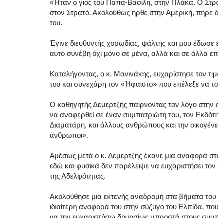
«Ήταν ο γιος του Παπα-Βασίλη, στην Πλάκα. Ο Στρ
στον Στρατό. Ακολούθως ήρθε στην Αμερική, πήρε 
του.
Έγινε διευθυντής χορωδίας, ψάλτης και μου έδωσε 
αυτό συνέβη όχι μόνο σε μένα, αλλά και σε άλλα ε
Καταλήγοντας, ο κ. Μανινάκης, ευχαρίστησε τον τι
του και συνεχάρη τον «Ήφαιστο» που επέλεξε να το
Ο καθηγητής Δεμερτζής παίρνοντας τον λόγο στην σ
να αναφερθεί σε έναν συμπατριώτη του, τον Εκδότ
Διαματάρη, και άλλους ανθρώπους και την οικογένεια 
άνθρωποι».
Αμέσως μετά ο κ. Δεμερτζής έκανε μια αναφορά στ
εδώ και φυσικά δεν παρέλειψε να ευχαριστήσει τον
της Αδελφότητας.
Ακολούθησε μια εκτενής αναδρομή στα βήματα του α
ιδιαίτερη αναφορά του στην σύζυγο του Ελπίδα, που
να την ευχαριστήσω δημοσίως μπροστά στους συμπα