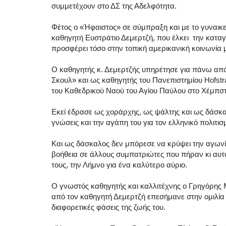
συμμετέχουν στο ΔΣ της Αδελφότητα.
Φέτος ο «Ήφαιστος» σε σύμπραξη και με το γυναι
καθηγητή Ευστράτιο Δεμερτζή, που έλκει την κατα
προσφέρει τόσο στην τοπική αμερικανική κοινωνία μ
Ο καθηγητής κ. Δεμερτζής υπηρέτησε για πάνω από
Σκουλ» και ως καθηγητής του Πανεπιστημίου Hofstra
του Καθεδρικού Ναού του Αγίου Παύλου στο Χέμπστ
Εκεί έδρασε ως χοράρχης, ως ψάλτης και ως δάσκα
γνώσεις και την αγάπη του για τον ελληνικό πολιτισ
Και ως δάσκαλος δεν μπόρεσε να κρύψει την αγωνία 
βοήθεια σε άλλους συμπατριώτες που πήραν κι αυτ
τους, την Λήμνο για ένα καλύτερο αύριο.
Ο γνωστός καθηγητής και καλλιτέχνης ο Γρηγόρης 
από τον καθηγητή Δεμερτζή επεσήμανε στην ομιλία τ
διαφορετικές φάσεις της ζωής του.