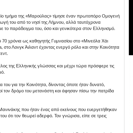
κείο τμήμα της «Μαρούλας» τίμησε έναν πρωτοπόρο Ομογενή
γωγή του από το νησί της Λήμνου, αλλά ταυτόχρονα
ε το παράδειγμα του, όσο και γενικότερα στον Ελληνισμό.
 70 χρόνια ως καθηγητής Γυμνασίου στο «Μινεόλα Χάι
, στο Λονγκ Άιλαντ έχοντας ενεργό ρόλο και στην Κοινότητα
εντ.
λος της Ελληνικής γλώσσας και μέχρι τώρα πρόσφερε τις
μό.
του για την Κοινότητα, δίνοντας όποτε ήταν δυνατό,
οί τον δρόμο του μετανάστη και άφησαν πίσω την πατρίδα
Μανινάκης που ήταν ένας από εκείνους που ευεργετήθηκαν
ου ότι τον θεωρεί αδερφό. Τον γνώρισα, είπε σε τρεις