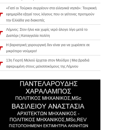
«Γιατί οι Τούρκοι συρρέουν στα ελληνικά νησιά»: Τουρκική
εφημερίδα εξηγεί τους λόγους που οι γείτονες προτιμούν
την Ελλάδα για διακοπές
Λήμνος: Στον ήλιο και χωρίς νερό άλογο λίγο μετά το
Διαπόρι | Καταγγελία πολίτη
Η βαριατρική χειρουργική δεν είναι για να χωρέσετε σε
μικρότερο νούμερο!
13η Γιορτή Μελιού έρχεται στον Μούδρο | Μια βραδιά
αφιερωμένη στους μελισσοκόμους της Λήμνου