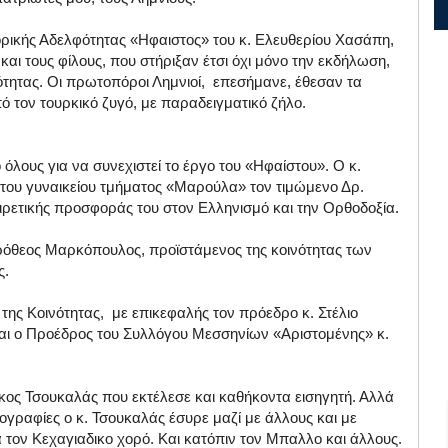
τορικής Αδελφότητας «Ηφαιστος» του κ. Ελευθερίου Χασάπη,
και τους φίλους, που στήριξαν έτσι όχι μόνο την εκδήλωση,
ότητας. Οι πρωτοπόροι Λημνιοί, επεσήμανε, έθεσαν τα
ό τον τουρκικό ζυγό, με παραδειγματικό ζήλο.
όλους για να συνεχιστεί το έργο του «Ηφαίστου». Ο κ.
του γυναικείου τμήματος «Μαρούλα» τον τιμώμενο Δρ.
ιρετικής προσφοράς του στον Ελληνισμό και την Ορθοδοξία.
ερόθεος Μαρκόπουλος, προϊστάμενος της κοινότητας των
ς.
της Κοινότητας, με επικεφαλής τον πρόεδρο κ. Στέλιο
ι ο Προέδρος του Συλλόγου Μεσσηνίων «Αριστομένης» κ.
κος Τσουκαλάς που εκτέλεσε και καθήκοντα εισηγητή. Αλλά
ογραφίες ο κ. Τσουκαλάς έσυρε μαζί με άλλους και με
 τον Κεχαγιαδικο χορό. Και κατόπιν τον Μπαλλο και άλλους.