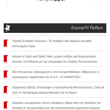
Δημοφιλή Άρθρα
Τεχνική Εταιρεία «Κρίτων»: Το σταθερό σας θεμέλιο για κάθε
επιτυχημένο έργο
House of Light and Spirit: Νέος χώρος ευεξίας και δημιουργικής
κίνησης στη Μύρινα με την υπογραφή της Σοφίας Ρουσοπούλου
Με επιτυχία και «αδιαχώρητο» στο Κινηματοθέατρο «Μαρούλα» η
καλοκαιρινή παράσταση του Χ.Ο.Λ. «Ο ΗΦΑΙΣΤΟΣ»
Σημαντική εξέλιξη: Επιστρέφει η πρωτοβουλία Μπουμπούρα | Ξανά σε
ισχύ το πρόγραμμα αερομεταφοράς για τη Λήμνο
Δημόσιο «ευχαριστώ» στους αδελφούς Ζαΐμη από τον πρόεδρο της
Ατσικής Ν. Κουκουλίθρα για την αποκατάσταση αγροτικού δρόμου