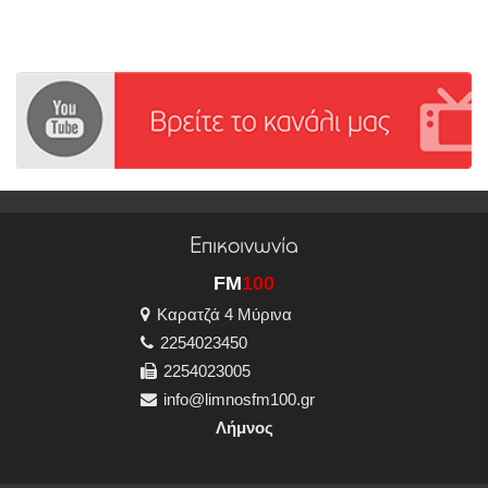
Επικοινωνία
FM
100
Καρατζά 4 Μύρινα
2254023450
2254023005
info@limnosfm100.gr
Λήμνος