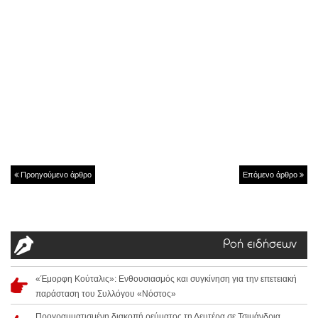
Προηγούμενο άρθρο
Επόμενο άρθρο
Ροή ειδήσεων
«Έμορφη Κούταλις»: Ενθουσιασμός και συγκίνηση για την επετειακή
παράσταση του Συλλόγου «Νόστος»
Προγραμματισμένη διακοπή ρεύματος τη Δευτέρα σε Τσιμάνδρια,