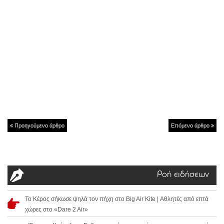
Προηγούμενο άρθρο
Επόμενο άρθρο
Ροή ειδήσεων
Το Κέρος σήκωσε ψηλά τον πήχη στο Big Air Kite | Αθλητές από επτά
χώρες στο «Dare 2 Air»