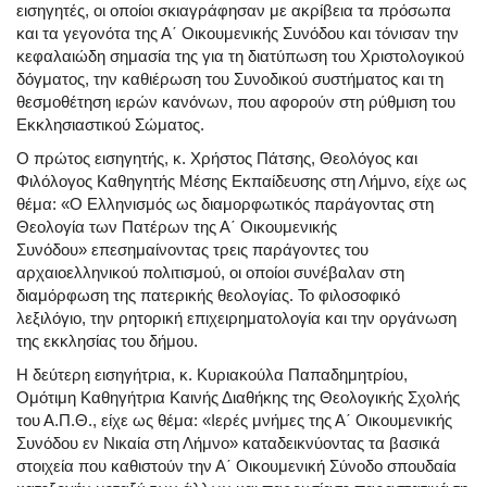
εισηγητές, οι οποίοι σκιαγράφησαν με ακρίβεια τα πρόσωπα
και τα γεγονότα της Α΄ Οικουμενικής Συνόδου και τόνισαν την
κεφαλαιώδη σημασία της για τη διατύπωση του Χριστολογικού
δόγματος, την καθιέρωση του Συνοδικού συστήματος και τη
θεσμοθέτηση ιερών κανόνων, που αφορούν στη ρύθμιση του
Εκκλησιαστικού Σώματος.
Ο πρώτος εισηγητής, κ. Χρήστος Πάτσης, Θεολόγος και
Φιλόλογος Καθηγητής Μέσης Εκπαίδευσης στη Λήμνο, είχε ως
θέμα: «Ο Ελληνισμός ως διαμορφωτικός παράγοντας στη
Θεολογία των Πατέρων της Α΄ Οικουμενικής
Συνόδου» επεσημαίνοντας τρεις παράγοντες του
αρχαιοελληνικού πολιτισμού, οι οποίοι συνέβαλαν στη
διαμόρφωση της πατερικής θεολογίας. Το φιλοσοφικό
λεξιλόγιο, την ρητορική επιχειρηματολογία και την οργάνωση
της εκκλησίας του δήμου.
Η δεύτερη εισηγήτρια, κ. Κυριακούλα Παπαδημητρίου,
Ομότιμη Καθηγήτρια Καινής Διαθήκης της Θεολογικής Σχολής
του Α.Π.Θ., είχε ως θέμα: «Ιερές μνήμες της Α΄ Οικουμενικής
Συνόδου εν Νικαία στη Λήμνο» καταδεικνύοντας τα βασικά
στοιχεία που καθιστούν την Α΄ Οικουμενική Σύνοδο σπουδαία