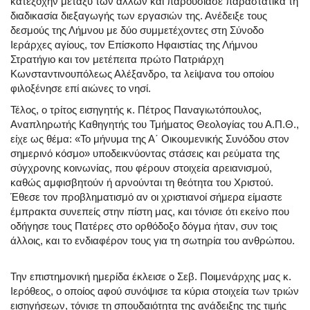
κατεξοχήν μεταξύ των άλλων και παρουσίασε παραστατικά τη
διαδικασία διεξαγωγής των εργασιών της. Ανέδειξε τους
δεσμούς της Λήμνου με δύο συμμετέχοντες στη Σύνοδο
Ιεράρχες αγίους, τον Επίσκοπο Ηφαιστίας της Λήμνου
Στρατήγιο και τον μετέπειτα πρώτο Πατριάρχη
Κωνσταντινουπόλεως Αλέξανδρο, τα λείψανα του οποίου
φιλοξένησε επί αιώνες το νησί.
Τέλος, ο τρίτος εισηγητής κ. Πέτρος Παναγιωτόπουλος,
Αναπληρωτής Καθηγητής του Τμήματος Θεολογίας του Α.Π.Θ.,
είχε ως θέμα: «Το μήνυμα της Α΄ Οικουμενικής Συνόδου στον
σημερινό κόσμο» υποδεικνύοντας στάσεις και ρεύματα της
σύγχρονης κοινωνίας, που φέρουν στοιχεία αρειανισμού,
καθώς αμφισβητούν ή αρνούνται τη θεότητα του Χριστού.
Έθεσε τον προβληματισμό αν οι χριστιανοί σήμερα είμαστε
έμπρακτα συνεπείς στην πίστη μας, και τόνισε ότι εκείνο που
οδήγησε τους Πατέρες στο ορθόδοξο δόγμα ήταν, συν τοις
άλλοις, και το ενδιαφέρον τους για τη σωτηρία του ανθρώπου.
Την επιστημονική ημερίδα έκλεισε ο Σεβ. Ποιμενάρχης μας κ.
Ιερόθεος, ο οποίος αφού συνόψισε τα κύρια στοιχεία των τριών
εισηγήσεων, τόνισε τη σπουδαιότητα της ανάδειξης της τιμής