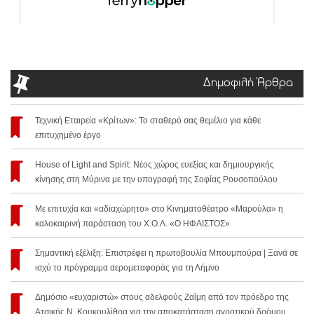
Δημοφιλή Άρθρα
Τεχνική Εταιρεία «Κρίτων»: Το σταθερό σας θεμέλιο για κάθε
επιτυχημένο έργο
House of Light and Spirit: Νέος χώρος ευεξίας και δημιουργικής
κίνησης στη Μύρινα με την υπογραφή της Σοφίας Ρουσοπούλου
Με επιτυχία και «αδιαχώρητο» στο Κινηματοθέατρο «Μαρούλα» η
καλοκαιρινή παράσταση του Χ.Ο.Λ. «Ο ΗΦΑΙΣΤΟΣ»
Σημαντική εξέλιξη: Επιστρέφει η πρωτοβουλία Μπουμπούρα | Ξανά σε
ισχύ το πρόγραμμα αερομεταφοράς για τη Λήμνο
Δημόσιο «ευχαριστώ» στους αδελφούς Ζαΐμη από τον πρόεδρο της
Ατσικής Ν. Κουκουλίθρα για την αποκατάσταση αγροτικού δρόμου