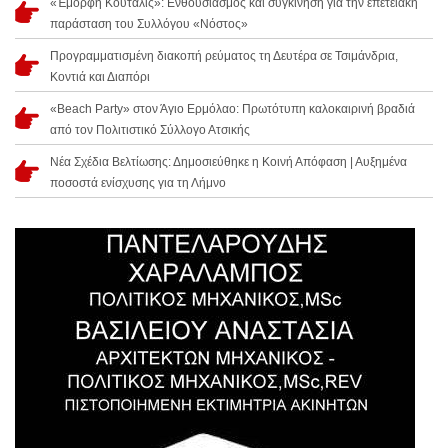
«Έμορφη Κούταλις»: Ενθουσιασμός και συγκίνηση για την επετειακή
παράσταση του Συλλόγου «Νόστος»
Προγραμματισμένη διακοπή ρεύματος τη Δευτέρα σε Τσιμάνδρια,
Κοντιά και Διαπόρι
«Beach Party» στον Άγιο Ερμόλαο: Πρωτότυπη καλοκαιρινή βραδιά
από τον Πολιτιστικό Σύλλογο Ατσικής
Νέα Σχέδια Βελτίωσης: Δημοσιεύθηκε η Κοινή Απόφαση | Αυξημένα
ποσοστά ενίσχυσης για τη Λήμνο