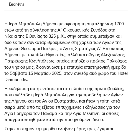
Σκαπέτης
Η Ιερά Μητρόπολη Λήμνου με αφορμή τη συμπλήρωση 1700
ετών από τη σύγκληση της Α΄ Οικουμενικής Συνόδου στη
Νίκαια της Βιθυνίας το 325 μ.Χ., στην οποία συμμετείχαν και
δύο εκ των συγκαταριθμουμένων στη χορεία των Αγίων της
Λήμνου Θεοφόροι Πατέρες, ο Άγιος Στρατήγιος Α΄ Επίσκοπος
Λήμνου, με τον τίτλο Ηφαιστίας, αλλά και ο Άγιος Αλέξανδρος
Πατριάρχης Κων/πόλεως, οποίος υπήρξε ο πρώτος Πολιούχος
του νησιού μας, διοργάνωσε με επιτυχία επιστημονική ημερίδα,
το Σάββατο 15 Μαρτίου 2025, στον συνεδριακό χώρο του Ηotel
Diamantidis.
Η εκδήλωση αυτή εντάσσεται στο πλαίσιο της πρωτοβουλίας,
που ανέλαβε η Ιερά Μητρόπολη για την προβολή των Αγίων
της Λήμνου και του Αγίου Ευστρατίου, και ήταν η τρίτη κατά
σειρά μετά από τις εξίσου επιτυχημένες εκδηλώσεις για τον
Άγιο Γρηγόριο τον Παλαμά και την Αγία Μελιτινή, οι οποίες
πραγματοποιήθηκαν κατά την προηγούμενη διετία.
Στην επιστημονική ημερίδα έλαβαν μέρος τρεις έγκριτοι