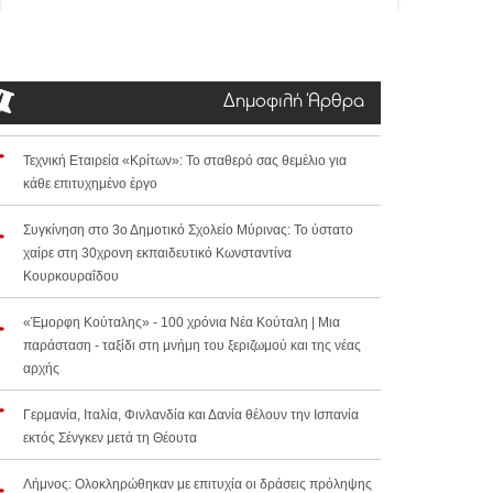
Δημοφιλή Άρθρα
Τεχνική Εταιρεία «Κρίτων»: Το σταθερό σας θεμέλιο για
κάθε επιτυχημένο έργο
Συγκίνηση στο 3ο Δημοτικό Σχολείο Μύρινας: Το ύστατο
χαίρε στη 30χρονη εκπαιδευτικό Κωνσταντίνα
Κουρκουραΐδου
«Έμορφη Κούταλης» - 100 χρόνια Νέα Κούταλη | Μια
παράσταση - ταξίδι στη μνήμη του ξεριζωμού και της νέας
αρχής
Γερμανία, Ιταλία, Φινλανδία και Δανία θέλουν την Ισπανία
εκτός Σένγκεν μετά τη Θέουτα
Λήμνος: Ολοκληρώθηκαν με επιτυχία οι δράσεις πρόληψης