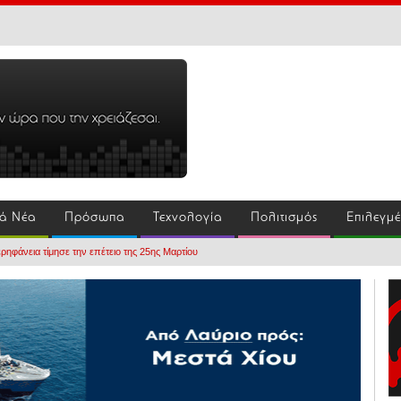
ά Νέα
Πρόσωπα
Τεχνολογία
Πολιτισμός
Επιλεγμ
ρηφάνεια τίμησε την επέτειο της 25ης Μαρτίου