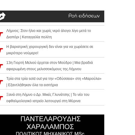
Ροή ειδήσεων
Λήμνος: Στον ήλιο και χωρίς νερό άλογο λίγο μετά το
Διαπόρι | Καταγγελία πολίτη
Η βαριατρική χειρουργική δεν είναι για να χωρέσετε σε
μικρότερο νούμερο!
13η Γιορτή Μελιού έρχεται στον Μούδρο | Μια βραδιά
αφιερωμένη στους μελισσοκόμους της Λήμνου
Τρία στα τρία sold out για την «Οδύσσεια» στη «Μαρούλα»
| Εξαντλήθηκαν όλα τα εισιτήρια
Ξανά στη Λήμνο ο Δρ. Μικές Γλυνάτσης | Το νέο του
οφθαλμολογικό ιατρείο λειτουργεί στη Μύρινα