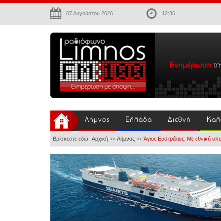
07 Αυγούστου 2026
12:36
Λήμνος
Ελλάδα
Διεθνή
Καλ
Βρίσκεστε εδώ:
Αρχική
Λήμνος
Άγιος Ευστράτιος: Με εθνική υπε
>>
>>