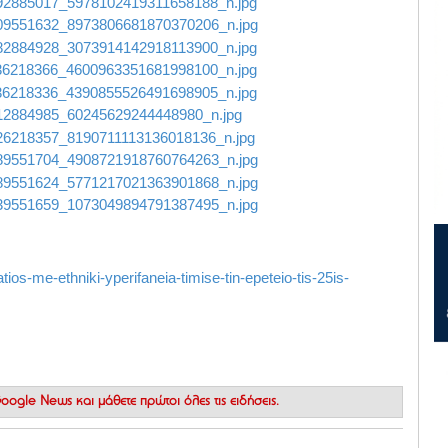
ios-me-ethniki-yperifaneia-timise-tin-epeteio-tis-25is-
 Google News
και μάθετε πρώτοι όλες τις ειδήσεις.