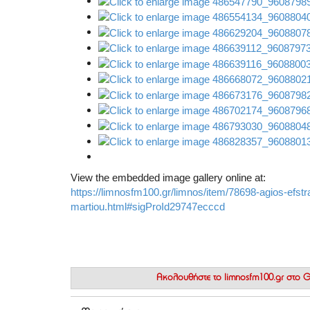
View the embedded image gallery online at:
https://limnosfm100.gr/limnos/item/78698-agios-efstrat
martiou.html#sigProId29747ecccd
Ακολουθήστε το
limnosfm100.gr στο