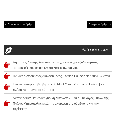
Προηγούμενο άρθρο
Επόμενο άρθρο
Ροή ειδήσεων
Δημήτρης Λιάπης: Ανανεώστε τον χώρο σας με εξειδικευμένες
κατασκευές κουφωμάτων και λύσεις αλουμινίου
Πέθανε ο σπουδαίος διανοούμενος, Στέλιος Ράμφος σε ηλικία 87 ετών
Επισκευάστηκε η βλάβη στο SEATRAC του Ρωμαίικου Γιαλου | Σε
πλήρη λειτουργία το σύστημα
Αντωνιάδειο: Για «πανηγυρική δικαίωση» μιλά ο Σύλλογος Φίλων της
Παλιάς Μητρόπολης μετά την ακύρωση της σύμβασης για την
περίφραξη