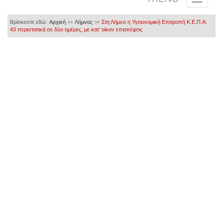
Βρίσκεστε εδώ:
Αρχική
Λήμνος
Στη Λήμνο η Υγειονομική Επιτροπή Κ.Ε.Π.Α:
>>
>>
43 περιστατικά σε δύο ημέρες, με κατ’ οίκον επισκέψεις