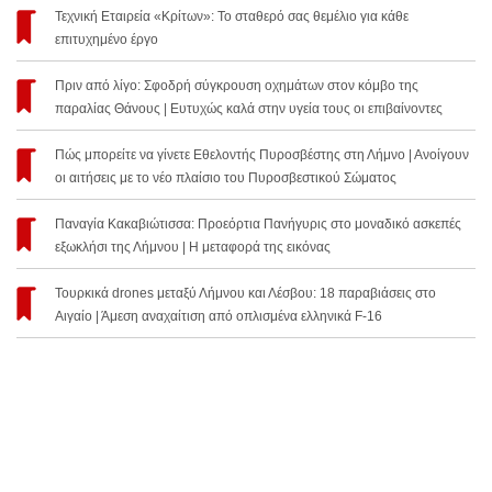
Τεχνική Εταιρεία «Κρίτων»: Το σταθερό σας θεμέλιο για κάθε
επιτυχημένο έργο
Πριν από λίγο: Σφοδρή σύγκρουση οχημάτων στον κόμβο της
παραλίας Θάνους | Ευτυχώς καλά στην υγεία τους οι επιβαίνοντες
Πώς μπορείτε να γίνετε Εθελοντής Πυροσβέστης στη Λήμνο | Ανοίγουν
οι αιτήσεις με το νέο πλαίσιο του Πυροσβεστικού Σώματος
Παναγία Κακαβιώτισσα: Προεόρτια Πανήγυρις στο μοναδικό ασκεπές
εξωκλήσι της Λήμνου | Η μεταφορά της εικόνας
Τουρκικά drones μεταξύ Λήμνου και Λέσβου: 18 παραβιάσεις στο
Αιγαίο | Άμεση αναχαίτιση από οπλισμένα ελληνικά F-16