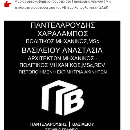
Μύρισε φρεσκοψημένο τσουρέκι στο Γηροκομείο Λήμνου | Μια
ξεχωριστή προσφορά από τον ΑΒ Βασιλόπουλο και τη ΣΑΕΚ