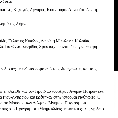
Ανδρέας
έσποινα, Κεχαγιάς Αργύρης, Κουντούρη- Αρναούτη Αρετή,
ονομιά της Λήμνου
πίδα, Γκλιστης Νικόλας, Δωράκη Μαριλένα, Καλαθάς
λε Γιοβάννα, Σταφίδας Χρήστος, Τραντή Γεωργία, Ψαρρή
ναν δεκτές με ενθουσιασμό από τους διοργανωτές και τους
ιες επισκέφθηκαν τον Ιερό Ναό του Αγίου Ανδρέα Πατρών και
ρα Ρίου-Αντιρρίου και βρέθηκαν στην ιστορική Ναύπακτο. Ο
 και το Μουσείο των Δελφών, Μνημείο Παγκόσμιου
 τους στο Πρόγραμμα «Μνημειώδεις περιπέτειες» ως Σχολείο