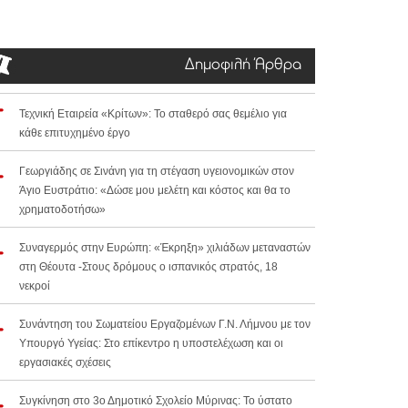
Δημοφιλή Άρθρα
Τεχνική Εταιρεία «Κρίτων»: Το σταθερό σας θεμέλιο για
κάθε επιτυχημένο έργο
Γεωργιάδης σε Σινάνη για τη στέγαση υγειονομικών στον
Άγιο Ευστράτιο: «Δώσε μου μελέτη και κόστος και θα το
χρηματοδοτήσω»
Συναγερμός στην Ευρώπη: «Έκρηξη» χιλιάδων μεταναστών
στη Θέουτα -Στους δρόμους ο ισπανικός στρατός, 18
νεκροί
Συνάντηση του Σωματείου Εργαζομένων Γ.Ν. Λήμνου με τον
Υπουργό Υγείας: Στο επίκεντρο η υποστελέχωση και οι
εργασιακές σχέσεις
Συγκίνηση στο 3ο Δημοτικό Σχολείο Μύρινας: Το ύστατο