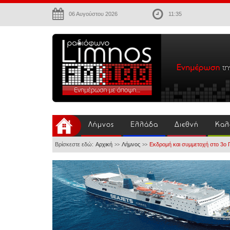
06 Αυγούστου 2026
11:35
Λήμνος
Ελλάδα
Διεθνή
Καλ
Βρίσκεστε εδώ:
Αρχική
Λήμνος
Εκδρομή και συμμετοχή στο 3ο 
>>
>>