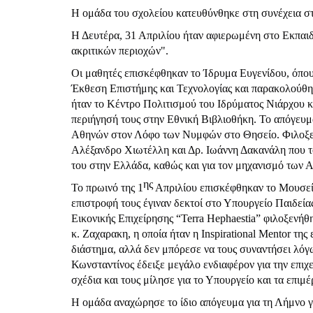
H
ομάδα του σχολείου κατευθύνθηκε στη συνέχεια σ
Η Δευτέρα, 31 Απριλίου ήταν αφιερωμένη στο Εκπα
ακριτικών περιοχών".
Οι μαθητές επισκέφθηκαν το Ίδρυμα Ευγενίδου, όπου
Έκθεση Επιστήμης και Τεχνολογίας και παρακολούθ
ήταν το Κέντρο Πολιτισμού του Ιδρύματος Νιάρχου κ
περιήγησή τους στην Εθνική Βιβλιοθήκη. Το απόγευμ
Αθηνών στον Λόφο των Νυμφών στο Θησείο. Φιλοξε
Αλέξανδρο Χιωτέλλη και Δρ. Ιωάννη Δακανάλη που το
του στην Ελλάδα, καθώς και για τον μηχανισμό των 
ης
Το πρωινό της 1
Απριλίου επισκέφθηκαν το Μουσ
επιστροφή τους έγιναν δεκτοί στο Υπουργείο Παιδε
Εικονικής Επιχείρησης “
Terra
Hephaestia
” φιλοξενήθ
κ. Ζαχαρακη, η οποία ήταν η Inspirational Mentor της
διάστημα, αλλά δεν μπόρεσε να τους συναντήσει λό
Κωνσταντίνος έδειξε μεγάλο ενδιαφέρον για την επιχε
σχέδια και τους μίλησε για το Υπουργείο και τα επιμ
Η ομάδα αναχώρησε το ίδιο απόγευμα για τη Λήμνο γε