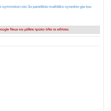
-symmetoxi-sto-3o-panellinio-mathitiko-synedrio-gia-tou-
 Google News
και μάθετε πρώτοι όλες τις ειδήσεις.