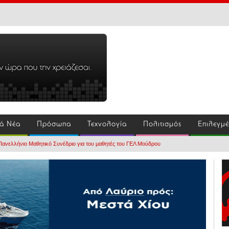
ά Νέα
Πρόσωπα
Τεχνολογία
Πολιτισμός
Επιλεγμ
Πανελλήνιο Μαθητικό Συνέδριο για του μαθητές του ΓΕΛ Μούδρου