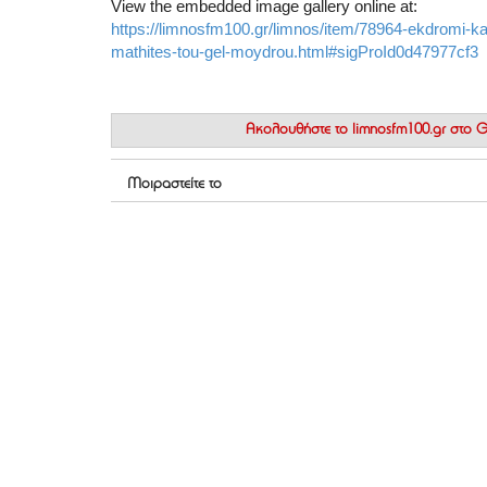
View the embedded image gallery online at:
https://limnosfm100.gr/limnos/item/78964-ekdromi-kai
mathites-tou-gel-moydrou.html#sigProId0d47977cf3
Ακολουθήστε το
limnosfm100.gr στο
Μοιραστείτε το