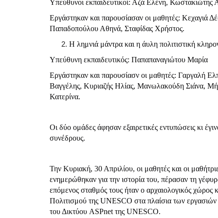
Υπεύθυνοι εκπαιδευτικοί: Αζά Ελένη, Κωστακιώτης 
Εργάστηκαν και παρουσίασαν οι μαθητές: Κεχαγιά Δ
Παπαδοπούλου Αθηνά, Σταφίδας Χρήστος.
Η λημνιά μάντρα και η άυλη πολιτιστική κληρ
Υπεύθυνη εκπαιδευτικός: Παπαπαναγιώτου Μαρία
Εργάστηκαν και παρουσίασν οι μαθητές: Γαργαλή Ελ
Βαγγέλης, Κυριαζής Ηλίας, Μανωλακούδη Σιάνα, Μή
Κατερίνα.
Οι δύο ομάδες άφησαν εξαιρετικές εντυπώσεις κι έγι
συνέδρους.
Την Κυριακή, 30 Απριλίου, οι μαθητές και οι μαθήτρ
ενημερώθηκαν για την ιστορία του, πέρασαν τη γέφυ
επόμενος σταθμός τους ήταν ο αρχαιολογικός χώρος
Πολιτισμού της
UNESCO
στα πλαίσια των εργασιών
του Δικτύου
ASPnet
της
UNESCO
.