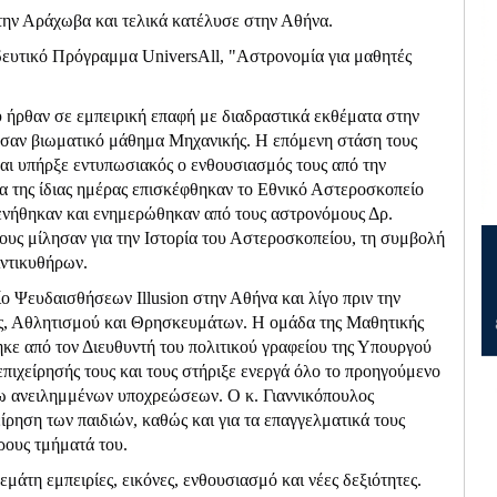
την Αράχωβα και τελικά κατέλυσε στην Αθήνα.
ιδευτικό Πρόγραμμα
UniversAll
,
"Αστρονομία για μαθητές
 ήρθαν σε εμπειρική επαφή με διαδραστικά εκθέματα στην
ησαν βιωματικό μάθημα Μηχανικής. Η επόμενη στάση τους
αι υπήρξε εντυπωσιακός ο ενθουσιασμός τους από την
α της ίδιας ημέρας επισκέφθηκαν το Εθνικό Αστεροσκοπείο
νήθηκαν και ενημερώθηκαν από τους αστρονόμους Δρ.
υς μίλησαν για την Ιστορία του Αστεροσκοπείου, τη συμβολή
Αντικυθήρων.
είο Ψευδαισθήσεων
Illusion
στην Αθήνα και λίγο πριν την
ίας, Αθλητισμού και Θρησκευμάτων. Η ομάδα της Μαθητικής
ηκε από τον Διευθυντή του πολιτικού γραφείου της Υπουργού
 επιχείρησής τους και τους στήριξε ενεργά όλο το προηγούμενο
γω ανειλημμένων υποχρεώσεων. Ο κ. Γιαννικόπουλος
ίρηση των παιδιών, καθώς και για τα επαγγελματικά τους
έρους τμήματά του.
μάτη εμπειρίες, εικόνες, ενθουσιασμό και νέες δεξιότητες.