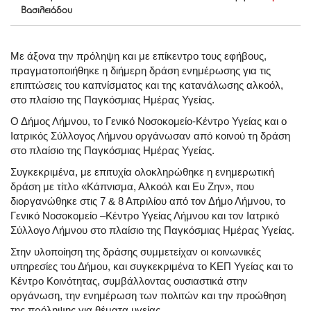
Βασιλειάδου
Με άξονα την πρόληψη και με επίκεντρο τους εφήβους,
πραγματοποιήθηκε η διήμερη δράση ενημέρωσης για τις
επιπτώσεις του καπνίσματος και της κατανάλωσης αλκοόλ,
στο πλαίσιο της Παγκόσμιας Ημέρας Υγείας.
Ο Δήμος Λήμνου, το Γενικό Νοσοκομείο-Κέντρο Υγείας και ο
Ιατρικός Σύλλογος Λήμνου οργάνωσαν από κοινού τη δράση
στο πλαίσιο της Παγκόσμιας Ημέρας Υγείας.
Συγκεκριμένα, με επιτυχία ολοκληρώθηκε η ενημερωτική
δράση με τίτλο «Κάπνισμα, Αλκοόλ και Ευ Ζην», που
διοργανώθηκε στις 7 & 8 Απριλίου από τον Δήμο Λήμνου, το
Γενικό Νοσοκομείο –Κέντρο Υγείας Λήμνου και τον Ιατρικό
Σύλλογο Λήμνου στο πλαίσιο της Παγκόσμιας Ημέρας Υγείας.
Στην υλοποίηση της δράσης συμμετείχαν οι κοινωνικές
υπηρεσίες του Δήμου, και συγκεκριμένα το ΚΕΠ Υγείας και το
Κέντρο Κοινότητας, συμβάλλοντας ουσιαστικά στην
οργάνωση, την ενημέρωση των πολιτών και την προώθηση
της πρόληψης για θέματα υγείας.