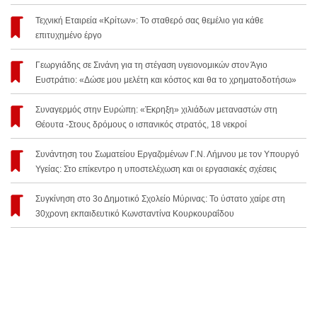
Τεχνική Εταιρεία «Κρίτων»: Το σταθερό σας θεμέλιο για κάθε
επιτυχημένο έργο
Γεωργιάδης σε Σινάνη για τη στέγαση υγειονομικών στον Άγιο
Ευστράτιο: «Δώσε μου μελέτη και κόστος και θα το χρηματοδοτήσω»
Συναγερμός στην Ευρώπη: «Έκρηξη» χιλιάδων μεταναστών στη
Θέουτα -Στους δρόμους ο ισπανικός στρατός, 18 νεκροί
Συνάντηση του Σωματείου Εργαζομένων Γ.Ν. Λήμνου με τον Υπουργό
Υγείας: Στο επίκεντρο η υποστελέχωση και οι εργασιακές σχέσεις
Συγκίνηση στο 3ο Δημοτικό Σχολείο Μύρινας: Το ύστατο χαίρε στη
30χρονη εκπαιδευτικό Κωνσταντίνα Κουρκουραΐδου