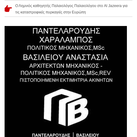
Ο Λημνιός καθηγητής Παλαιολόγος Παλαιολόγου στο Al Jazeera για
τις καταστροφικές πυρκαγιές στην Ευρώπη