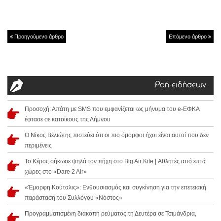
Προηγούμενο άρθρο
Επόμενο άρθρο
Ροή ειδήσεων
Προσοχή: Απάτη με SMS που εμφανίζεται ως μήνυμα του e-ΕΦΚΑ
έφτασε σε κατοίκους της Λήμνου
Ο Νίκος Βελιώτης πιστεύει ότι οι πιο όμορφοι ήχοι είναι αυτοί που δεν
περιμένεις
Το Κέρος σήκωσε ψηλά τον πήχη στο Big Air Kite | Αθλητές από επτά
χώρες στο «Dare 2 Air»
«Έμορφη Κούταλις»: Ενθουσιασμός και συγκίνηση για την επετειακή
παράσταση του Συλλόγου «Νόστος»
Προγραμματισμένη διακοπή ρεύματος τη Δευτέρα σε Τσιμάνδρια,