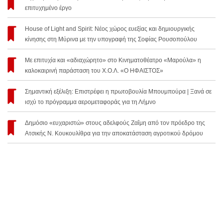
επιτυχημένο έργο
House of Light and Spirit: Νέος χώρος ευεξίας και δημιουργικής
κίνησης στη Μύρινα με την υπογραφή της Σοφίας Ρουσοπούλου
Με επιτυχία και «αδιαχώρητο» στο Κινηματοθέατρο «Μαρούλα» η
καλοκαιρινή παράσταση του Χ.Ο.Λ. «Ο ΗΦΑΙΣΤΟΣ»
Σημαντική εξέλιξη: Επιστρέφει η πρωτοβουλία Μπουμπούρα | Ξανά σε
ισχύ το πρόγραμμα αερομεταφοράς για τη Λήμνο
Δημόσιο «ευχαριστώ» στους αδελφούς Ζαΐμη από τον πρόεδρο της
Ατσικής Ν. Κουκουλίθρα για την αποκατάσταση αγροτικού δρόμου