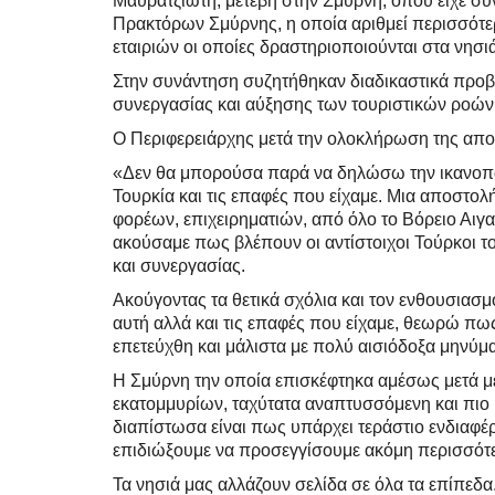
Μαυρατζιώτη, μετέβη στην Σμύρνη, όπου είχε 
Πρακτόρων Σμύρνης, η οποία αριθμεί περισσότ
εταιριών οι οποίες δραστηριοποιούνται στα νησι
Στην συνάντηση συζητήθηκαν διαδικαστικά προβ
συνεργασίας και αύξησης των τουριστικών ροών
Ο Περιφερειάρχης μετά την ολοκλήρωση της απο
«Δεν θα μπορούσα παρά να δηλώσω την ικανοπο
Τουρκία και τις επαφές που είχαμε. Μια αποστ
φορέων, επιχειρηματιών, από όλο το Βόρειο Αιγα
ακούσαμε πως βλέπουν οι αντίστοιχοι Τούρκοι το
και συνεργασίας.
Ακούγοντας τα θετικά σχόλια και τον ενθουσιασ
αυτή αλλά και τις επαφές που είχαμε, θεωρώ πω
επετεύχθη και μάλιστα με πολύ αισιόδοξα μηνύμα
Η Σμύρνη την οποία επισκέφτηκα αμέσως μετά με 
εκατομμυρίων, ταχύτατα αναπτυσσόμενη και πιο
διαπίστωσα είναι πως υπάρχει τεράστιο ενδιαφέρο
επιδιώξουμε να προσεγγίσουμε ακόμη περισσότερ
Τα νησιά μας αλλάζουν σελίδα σε όλα τα επίπεδα.