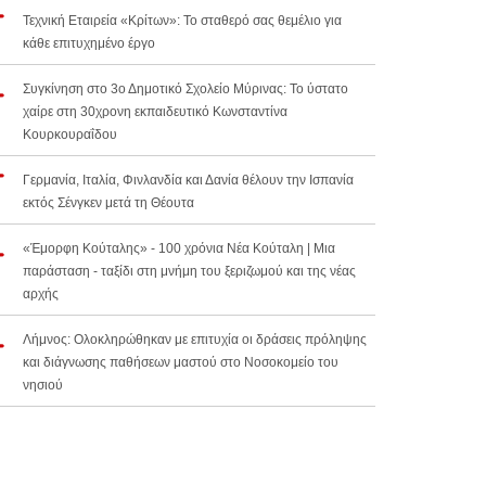
Τεχνική Εταιρεία «Κρίτων»: Το σταθερό σας θεμέλιο για
κάθε επιτυχημένο έργο
Συγκίνηση στο 3ο Δημοτικό Σχολείο Μύρινας: Το ύστατο
χαίρε στη 30χρονη εκπαιδευτικό Κωνσταντίνα
Κουρκουραΐδου
Γερμανία, Ιταλία, Φινλανδία και Δανία θέλουν την Ισπανία
εκτός Σένγκεν μετά τη Θέουτα
«Έμορφη Κούταλης» - 100 χρόνια Νέα Κούταλη | Μια
παράσταση - ταξίδι στη μνήμη του ξεριζωμού και της νέας
αρχής
Λήμνος: Ολοκληρώθηκαν με επιτυχία οι δράσεις πρόληψης
και διάγνωσης παθήσεων μαστού στο Νοσοκομείο του
νησιού