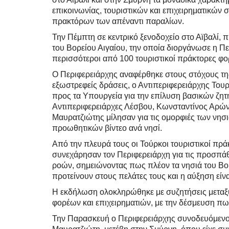
επικοινωνίας, τουριστικών και επιχειρηματικώ
πρακτόρων των απέναντι παραλίων.
Την Πέμπτη σε κεντρικό ξενοδοχείο στο Αϊβαλί
του Βορείου Αιγαίου, την οποία διοργάνωσε η Πε
περισσότεροι από 100 τουριστικοί πράκτορες φορ
Ο Περιφερειάρχης αναφέρθηκε στους στόχους τη
εξωστρεφείς δράσεις, ο Αντιπεριφερειάρχης Τουρ
προς τα Υπουργεία για την επίλυση βασικών ζητ
Αντιπεριφερειάρχες Λέσβου, Κωνσταντίνος Αρών
Μαυρατζιώτης μίλησαν για τις ομορφιές των νησ
προωθητικών βίντεο ανά νησί.
Από την πλευρά τους οι Τούρκοι τουριστικοί πρ
συνεχάρησαν τον Περιφερειάρχη για τις προσπάθ
ροών, σημειώνοντας πως πλέον τα νησιά του Βο
προτείνουν στους πελάτες τους και η αύξηση είνα
Η εκδήλωση ολοκληρώθηκε με συζητήσεις μετ
φορέων και επιχειρηματιών, με την δέσμευση πως
Την Παρασκευή ο Περιφερειάρχης συνοδευόμενο