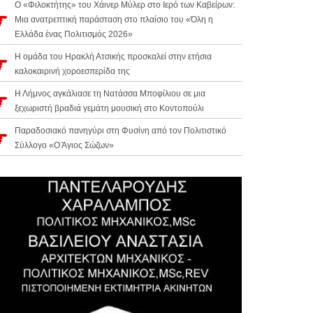
Ο «Φιλοκτήτης» του Χάινερ Μύλερ στο Ιερό των Καβείρων:
Μια ανατρεπτική παράσταση στο πλαίσιο του «Όλη η
Ελλάδα ένας Πολιτισμός 2026»
Η ομάδα του Ηρακλή Ατσικής προσκαλεί στην ετήσια
καλοκαιρινή χοροεσπερίδα της
Η Λήμνος αγκάλιασε τη Νατάσσα Μποφίλιου σε μια
ξεχωριστή βραδιά γεμάτη μουσική στο Κοντοπούλι
Παραδοσιακό πανηγύρι στη Φυσίνη από τον Πολιτιστικό
Σύλλογο «Ο Άγιος Σώζων»