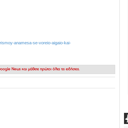
urismoy-anamesa-se-voreio-aigaio-kai-
 Google News
και μάθετε πρώτοι όλες τις ειδήσεις.