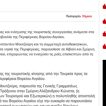
Κατηγορία:
Λήμνος
ας και ενίσχυσης της τουριστικής συνεργασίας ανάμεσα στα
οβουλία της Περιφέρειας Βορείου Αιγαίου.
σταντίνο Μουτζούρη και τη συμμετοχή αυτοδιοικητικών,
 νησιά της Περιφέρειας, παρουσίασε σε Αϊβαλί και Σμύρνη
σιού, επιχειρώντας να ενισχύσει τις ροές επισκεπτών από τη
ης της τουριστικής κίνησης από την Τουρκία προς τα
εριφέρεια Βορείου Αιγαίου.
Μουτζούρη, παρουσία της Γενικής Γραμματέως
 Πρόξενου στην Σμύρνη Αλέξανδρου Κώνστα, (η
ίων Τουρισμού και Εξωτερικών) η πολυπληθής αποστολή
του Βορείου Αιγαίου είχε την ευκαιρία να παρουσιάσει
ιστικά των νησιών μας και να ανοίξει δίαυλους