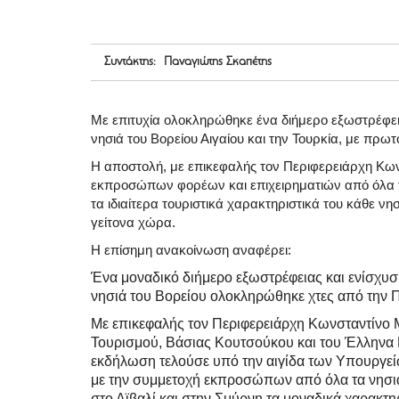
Συντάκτης: Παναγιώτης Σκαπέτης
Με επιτυχία ολοκληρώθηκε ένα διήμερο εξωστρέφει
νησιά του Βορείου Αιγαίου και την Τουρκία, με πρωτ
Η αποστολή, με επικεφαλής τον Περιφερειάρχη Κων
εκπροσώπων φορέων και επιχειρηματιών από όλα τα
τα ιδιαίτερα τουριστικά χαρακτηριστικά του κάθε νη
γείτονα χώρα.
Η επίσημη ανακοίνωση αναφέρει:
Ένα μοναδικό διήμερο εξωστρέφειας και ενίσχυσ
νησιά του Βορείου ολοκληρώθηκε χτες από την Π
Με επικεφαλής τον Περιφερειάρχη Κωνσταντίνο 
Τουρισμού, Βάσιας Κουτσούκου και του Έλληνα
εκδήλωση τελούσε υπό την αιγίδα των Υπουργε
με την συμμετοχή εκπροσώπων από όλα τα νησιά 
στο Αϊβαλί και στην Σμύρνη τα μοναδικά χαρακτηρ