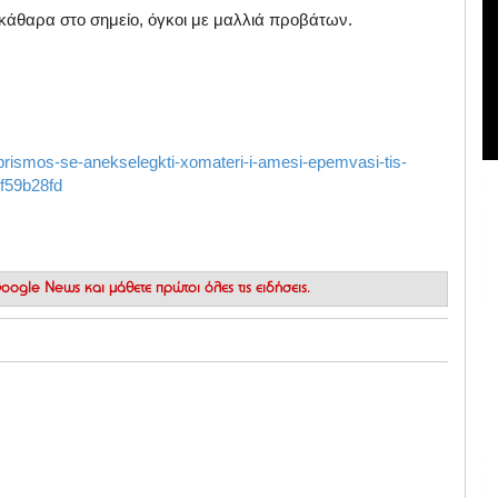
κάθαρα στο σημείο, όγκοι με μαλλιά προβάτων.
prismos-se-anekselegkti-xomateri-i-amesi-epemvasi-tis-
ef59b28fd
 Google News
και μάθετε πρώτοι όλες τις ειδήσεις.