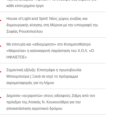
κάθε επιτυχημένο έργο
House of Light and Spirit: Νέος χώρος ευεξίας και
δημιουργικής κίνησης στη Μύρινα με την υπογραφή της
Σοφίας Ρουσοπούλου
Με επιτυχία και «αδιαχώρητο» στο Κινηματοθέατρο
«Μαρούλα» η καλοκαιρινή παράσταση του Χ.Ο.Λ. «Ο
ΗΦΑΙΣΤΟΣ»
Σημαντική εξέλιξη: Επιστρέφει η πρωτοβουλία
Μπουμπούρα | Ξανά σε ισχύ το πρόγραμμα
αερομεταφοράς για τη Λήμνο
Δημόσιο «ευχαριστώ» στους αδελφούς Ζαΐμη από τον
πρόεδρο της Ατσικής Ν. Κουκουλίθρα για την
αποκατάσταση αγροτικού δρόμου