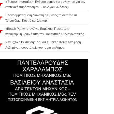
«Έμορφη Κούταλις»: Ενθουσιασμός και συγκίνηση για την
επετειακή παράσταση του Συλλόγου «Νόστος»
Προγραμματισμένη διακοπή ρεύματος τη Δευτέρα σε
Τσιμάνδρια, Κοντιά και Διαπόρι
«Beach Party» στον Άγιο Ερμόλαο: Πρωτότυπη
καλοκαιρινή βραδιά από τον Πολιτιστικό Σύλλογο Ατσικής
Νέα Σχέδια Βελτίωσης: Δημοσιεύθηκε η Κοινή Απόφαση |
Αυξημένα ποσοστά ενίσχυσης για τη Λήμνο