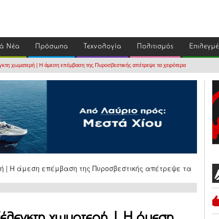
ά Νέα
Πρόσωπα
Τεχνολογία
Πολιτισμός
Επιλεγμ
κτη χωματερή | Η άμεση επέμβαση της Πυροσβεστικής απέτρεψε τα χειρότερα
ξέλεγκτη χωματερή | Η άμεση