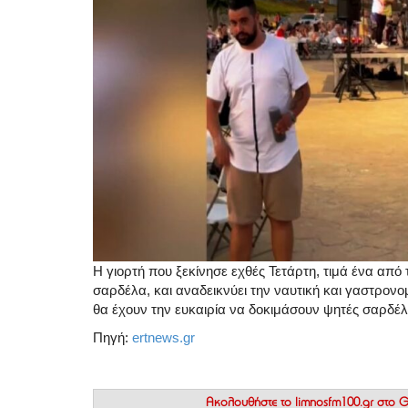
Η γιορτή που ξεκίνησε εχθές Τετάρτη, τιμά ένα από 
σαρδέλα, και αναδεικνύει την ναυτική και γαστρον
θα έχουν την ευκαιρία να δοκιμάσουν ψητές σαρδέλ
Πηγή:
ertnews.gr
Ακολουθήστε το
limnosfm100.gr στο