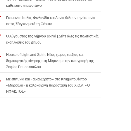
κάθε επιτυχημένο έργο
Γερμανία, Ιταλία, Φινλανδία και Δανία θέλουν την Ισπανία
εκτός Σένγκεν μετά τη Θέουτα
Ο Αύγουστος της Λήμνου ξεκινά | Δείτε όλες τις πολιτιστικές
εκδηλώσεις του Δήμου
House of Light and Spirit: Νέος χώρος ευεξίας και
δημιουργικής κίνησης στη Μύρινα με την υπογραφή της
Σοφίας Ρουσοπούλου
Με επιτυχία και «αδιαχώρητο» στο Κινηματοθέατρο
«Μαρούλα» η καλοκαιρινή παράσταση του Χ.Ο.Λ. «Ο
ΗΦΑΙΣΤΟΣ»