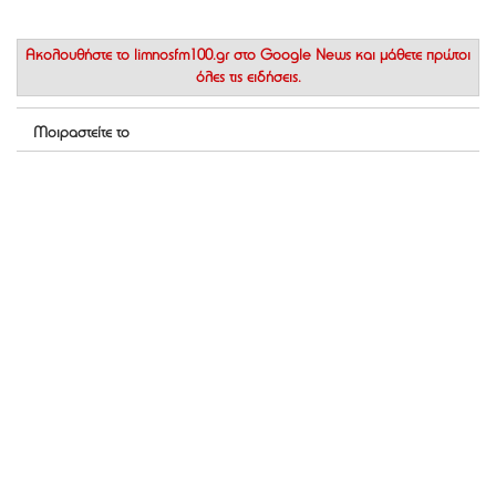
Ακολουθήστε το
limnosfm100.gr στο Google News
και μάθετε πρώτοι
όλες τις ειδήσεις.
Μοιραστείτε το