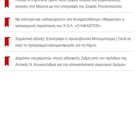
House of Light and Spirit: Νέος χώρος ευεξίας και δημιουργικής
κίνησης στη Μύρινα με την υπογραφή της Σοφίας Ρουσοπούλου
Με επιτυχία και «αδιαχώρητο» στο Κινηματοθέατρο «Μαρούλα» η
καλοκαιρινή παράσταση του Χ.Ο.Λ. «Ο ΗΦΑΙΣΤΟΣ»
Σημαντική εξέλιξη: Επιστρέφει η πρωτοβουλία Μπουμπούρα | Ξανά σε
ισχύ το πρόγραμμα αερομεταφοράς για τη Λήμνο
Δημόσιο «ευχαριστώ» στους αδελφούς Ζαΐμη από τον πρόεδρο της
Ατσικής Ν. Κουκουλίθρα για την αποκατάσταση αγροτικού δρόμου