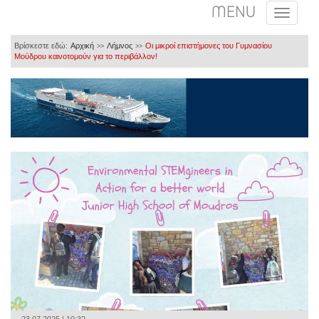
MENU
Βρίσκεστε εδώ:
Αρχική
Λήμνος
Οι μικροί επιστήμονες του Γυμνασίου
>>
>>
Μούδρου καινοτομούν για το περιβάλλον!