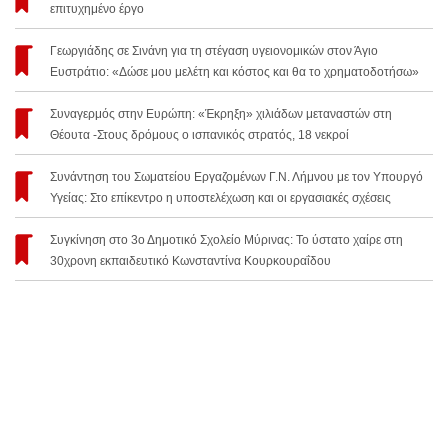
επιτυχημένο έργο
Γεωργιάδης σε Σινάνη για τη στέγαση υγειονομικών στον Άγιο
Ευστράτιο: «Δώσε μου μελέτη και κόστος και θα το χρηματοδοτήσω»
Συναγερμός στην Ευρώπη: «Έκρηξη» χιλιάδων μεταναστών στη
Θέουτα -Στους δρόμους ο ισπανικός στρατός, 18 νεκροί
Συνάντηση του Σωματείου Εργαζομένων Γ.Ν. Λήμνου με τον Υπουργό
Υγείας: Στο επίκεντρο η υποστελέχωση και οι εργασιακές σχέσεις
Συγκίνηση στο 3ο Δημοτικό Σχολείο Μύρινας: Το ύστατο χαίρε στη
30χρονη εκπαιδευτικό Κωνσταντίνα Κουρκουραΐδου