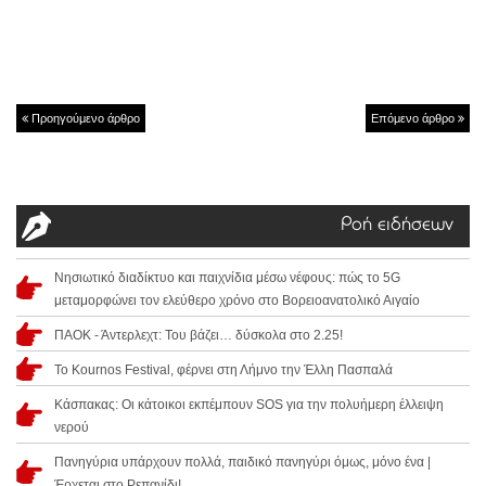
Προηγούμενο άρθρο
Επόμενο άρθρο
Ροή ειδήσεων
Νησιωτικό διαδίκτυο και παιχνίδια μέσω νέφους: πώς το 5G
μεταμορφώνει τον ελεύθερο χρόνο στο Βορειοανατολικό Αιγαίο
ΠΑΟΚ - Άντερλεχτ: Του βάζει… δύσκολα στο 2.25!
Το Kournos Festival, φέρνει στη Λήμνο την Έλλη Πασπαλά
Κάσπακας: Οι κάτοικοι εκπέμπουν SOS για την πολυήμερη έλλειψη
νερού
Πανηγύρια υπάρχουν πολλά, παιδικό πανηγύρι όμως, μόνο ένα |
Έρχεται στο Ρεπανίδι!