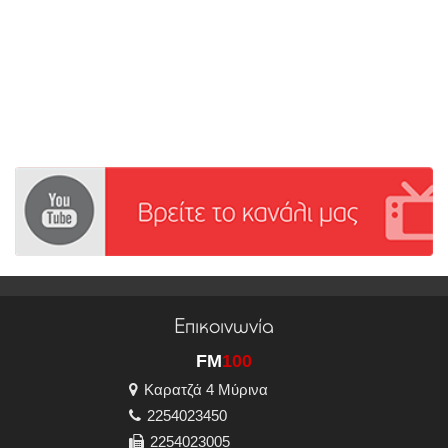
Επικοινωνία
FM
100
Καρατζά 4 Μύρινα
2254023450
2254023005