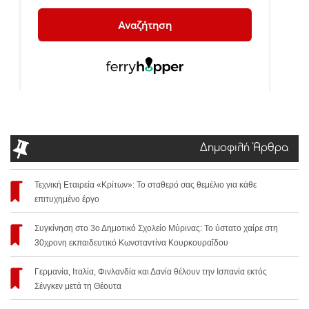
Δημοφιλή Άρθρα
Τεχνική Εταιρεία «Κρίτων»: Το σταθερό σας θεμέλιο για κάθε
επιτυχημένο έργο
Συγκίνηση στο 3ο Δημοτικό Σχολείο Μύρινας: Το ύστατο χαίρε στη
30χρονη εκπαιδευτικό Κωνσταντίνα Κουρκουραΐδου
Γερμανία, Ιταλία, Φινλανδία και Δανία θέλουν την Ισπανία εκτός
Σένγκεν μετά τη Θέουτα