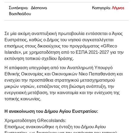
Συντάκτρια: Δέσποινα
Κατηγορία:
Λήμνος
Βασιλειάδου
Σε μία ακόμη αναπτυξιακή πρωτοβουλία εντάσσεται ο Άγιος
Ευστράτιος, καθώς ο Δήμος του νησιού συγκαταλέγεται
επισήμως στους δικαιούχους του προγράμματος «GReco
Islands», με χρηματοδότηση από το ΕΣΠΑ 2021-2027 για την
εκπόνηση τοπικού σχεδίου δράσης.
Η απόφαση υπεγράφη από τον Αναπληρωτή Υπουργό
Εθνικής Οικονομίας και Οικονομικών Νίκο Παπαθανάση και
ενισχύει την προσπάθεια στρατηγικού μετασχηματισμού
μικρών νησιών, εστιάζοντας στη βιώσιμη ανάπτυξη, την
ενεργειακή μετάβαση, την καινοτομία και την ενίσχυση της
τοπικής κοινωνίας.
Η ανακοίνωση του Δήμου Αγίου Ευστρατίου:
Χρηματοδότηση GRecoIslands:
Επισήμως ανακοινώθηκε η ένταξη του Δήμου Αγίου
Ευστρατίου, ως δικαιούχου για την εκπόνηση του τοπικού