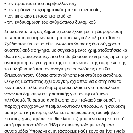
• την προστασία του περιβάλλοντος,
• την πράσινη επιχειρηματικότητα και καινοτομία,
• τον ψηφιακό μετασχηματισμό και
• την ενδυνάμωση του ανθρώπινου δυναμικού.
Σημειώνεται ότι, ως Δήμος έχουμε ξεκινήσει τη διαμόρφωση
των προτεραιοτήτων και προτάσεων για ένταξη στο Τοπικό
Σχέδιο που θα εκπονηθεί, ενσωματώνοντας ένα σύγχρονο
αναπτυξιακό αφήγημα, με συγκεκριμένες χρηματοδοτήσεις και
θεσμικές συνεργασίες, που θα βοηθήσουν το νησί ως προς την
αναστροφή της γεωγραφικής απομόνωσης, της συρρίκνωσης
του πληθυσμού και την ανάγκη σε επενδύσεις που θα
δημιουργήσουν θέσεις απασχόλησης και σταθερό εισόδημα.
Ο Άγιος Ευστράτιος έχει ανάγκη, όχι απλά να διατηρήσει τα
κεκτημένα, αλλά να διαμορφώσει πλαίσιο για προσέλκυση
νέων και δημιουργία προοπτικής για τον υφιστάμενο
πληθυσμό. Το όραμα αναβίωσης του "παλαιού οικισμού", η
παροχή σύγχρονων περιβαλλοντικών υποδομών, η σύνδεση
με την τοπική ιστορία, αλλά και ο περιορισμός του υψηλού
κόστους ζωής πρέπει και θα είναι το ζητούμενο και μέσα από
αυτή την προσπάθεια. Ήδη σε συνεργασία με τα άμεσα
συναρμόδια Υπουργεία, εντάσσουμε κάθε έργο σε ένα ενιαίο