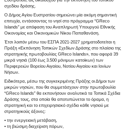
σχεδίου δράσης.
Ο Δήμος Αγίου Ευστρατίου σημειώνει μία ακόμη σημαντική
επιτυχία, εντάσσοντας το νησί στο πρόγραμμα “GReco
Islands” με απόφαση του Αναπληρωτή Υπουργού Εθνικής
Οικονομίας και Οικονομικών Νίκου Παπαθανάση.
Έτσι λοιπόν μέσω του ΕΣΠΑ 2021-2027 χρηματοδοτείται η
Πράξη «Εκπόνηση Τοπικών Σχεδίων Δράσης στο πλαίσιο της
στρατηγικής πρωτοβουλίας GReco Islands», που αφορά 39
μικρά νησιά (100 έως 3.500 μόνιμων κατοίκων) των
Περιφερειών Βορείου Αιγαίου, Νοτίου Αιγαίου και Ιονίων
Νήσων.
Ειδικότερα, μέσω της συγκεκριμένης Πράξης οι Δήμοι των
μικρών νησιών, που θα συμμετάσχουν στην πρωτοβουλία
“GReco Islands” θα εκπονήσουν αναλυτικά τα Τοπικά Σχέδια
Δράσης τους, στα οποία θα αποτυπώνεται το όραμα, η
στρατηγική και το επιχειρησιακό σχέδιο κάθε νησιού με
στρατηγικούς άξονες:
• την ενεργειακή μετάβαση,
• τη βιώσιμη διαχείριση πόρων,