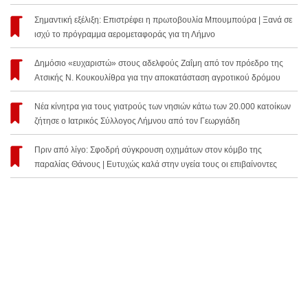
Σημαντική εξέλιξη: Επιστρέφει η πρωτοβουλία Μπουμπούρα | Ξανά σε
ισχύ το πρόγραμμα αερομεταφοράς για τη Λήμνο
Δημόσιο «ευχαριστώ» στους αδελφούς Ζαΐμη από τον πρόεδρο της
Ατσικής Ν. Κουκουλίθρα για την αποκατάσταση αγροτικού δρόμου
Νέα κίνητρα για τους γιατρούς των νησιών κάτω των 20.000 κατοίκων
ζήτησε ο Ιατρικός Σύλλογος Λήμνου από τον Γεωργιάδη
Πριν από λίγο: Σφοδρή σύγκρουση οχημάτων στον κόμβο της
παραλίας Θάνους | Ευτυχώς καλά στην υγεία τους οι επιβαίνοντες