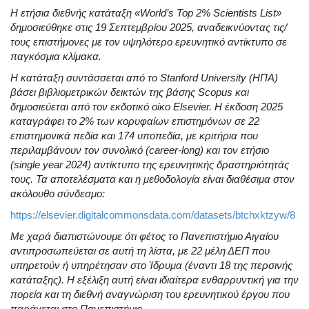
Η ετήσια διεθνής κατάταξη «World’s Top 2% Scientists List»
δημοσιεύθηκε στις 19 Σεπτεμβρίου 2025, αναδεικνύοντας τις/
τους επιστήμονες με τον υψηλότερο ερευνητικό αντίκτυπο σε
παγκόσμια κλίμακα.
Η κατάταξη συντάσσεται από το Stanford University (ΗΠΑ)
βάσει βιβλιομετρικών δεικτών της βάσης Scopus και
δημοσιεύεται από τον εκδοτικό οίκο Elsevier. H έκδοση 2025
καταγράφει το 2% των κορυφαίων επιστημόνων σε 22
επιστημονικά πεδία και 174 υποπεδία, με κριτήρια που
περιλαμβάνουν τον συνολικό (career-long) και τον ετήσιο
(single year 2024) αντίκτυπο της ερευνητικής δραστηριότητάς
τους. Τα αποτελέσματα και η μεθοδολογία είναι διαθέσιμα στον
ακόλουθο σύνδεσμο:
https://elsevier.digitalcommonsdata.com/datasets/btchxktzyw/8
Με χαρά διαπιστώνουμε ότι φέτος το Πανεπιστήμιο Αιγαίου
αντιπροσωπεύεται σε αυτή τη λίστα, με 22 μέλη ΔΕΠ που
υπηρετούν ή υπηρέτησαν στο Ίδρυμα (έναντι 18 της περσινής
κατάταξης). Η εξέλιξη αυτή είναι ιδιαίτερα ενθαρρυντική για την
πορεία και τη διεθνή αναγνώριση του ερευνητικού έργου που
παράγεται στο Πανεπιστήμιο.