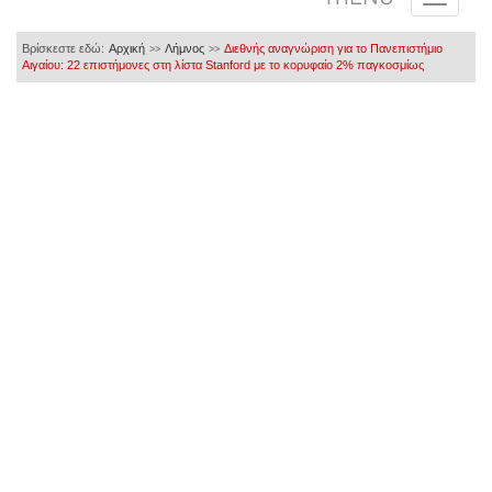
Βρίσκεστε εδώ:
Αρχική
Λήμνος
Διεθνής αναγνώριση για το Πανεπιστήμιο
>>
>>
Αιγαίου: 22 επιστήμονες στη λίστα Stanford με το κορυφαίο 2% παγκοσμίως