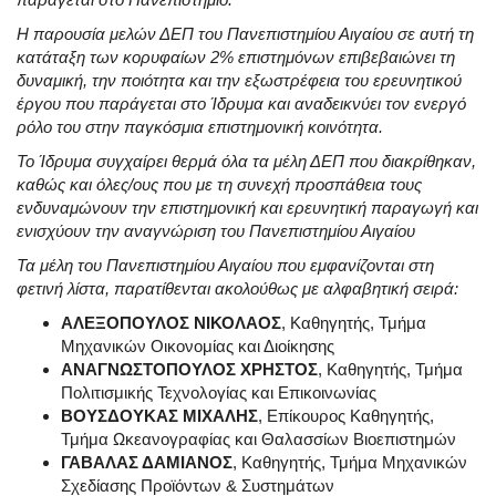
Η παρουσία μελών ΔΕΠ του Πανεπιστημίου Αιγαίου σε αυτή τη
κατάταξη των κορυφαίων 2% επιστημόνων επιβεβαιώνει τη
δυναμική, την ποιότητα και την εξωστρέφεια του ερευνητικού
έργου που παράγεται στο Ίδρυμα και αναδεικνύει τον ενεργό
ρόλο του στην παγκόσμια επιστημονική κοινότητα.
Το Ίδρυμα συγχαίρει θερμά όλα τα μέλη ΔΕΠ που διακρίθηκαν,
καθώς και όλες/ους που με τη συνεχή προσπάθεια τους
ενδυναμώνουν την επιστημονική και ερευνητική παραγωγή και
ενισχύουν την αναγνώριση του Πανεπιστημίου Αιγαίου
Τα μέλη του Πανεπιστημίου Αιγαίου που εμφανίζονται στη
φετινή λίστα, παρατίθενται ακολούθως με αλφαβητική σειρά:
ΑΛΕΞΟΠΟΥΛΟΣ ΝΙΚΟΛΑΟΣ
, Καθηγητής, Τμήμα
Μηχανικών Οικονομίας και Διοίκησης
ΑΝΑΓΝΩΣΤΟΠΟΥΛΟΣ ΧΡΗΣΤΟΣ
, Καθηγητής, Τμήμα
Πολιτισμικής Τεχνολογίας και Επικοινωνίας
ΒΟΥΣΔΟΥΚΑΣ ΜΙΧΑΛΗΣ
, Επίκουρος Καθηγητής,
Τμήμα Ωκεανογραφίας και Θαλασσίων Βιοεπιστημών
ΓΑΒΑΛΑΣ ΔΑΜΙΑΝΟΣ
, Καθηγητής, Τμήμα Μηχανικών
Σχεδίασης Προϊόντων & Συστημάτων