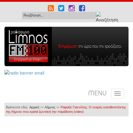
MENU
Βρίσκεστε εδώ:
Αρχική
Λήμνος
Ραφαήλ Γιαννέλης: Ο νεαρός καλαθοπλέκτης
>>
>>
της Λήμνου που κρατά ζωντανή την παράδοση (video)