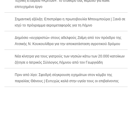
Τεχνική Εταιρεία «Κρίτων»: Το σταθερό σας θεμέλιο για κάθε
επιτυχημένο έργο
Σημαντική εξέλιξη: Επιστρέφει η πρωτοβουλία Μπουμπούρα | Ξανά σε
ισχύ το πρόγραμμα αερομεταφοράς για τη Λήμνο
Δημόσιο «ευχαριστώ» στους αδελφούς Ζαΐμη από τον πρόεδρο της
Ατσικής Ν. Κουκουλίθρα για την αποκατάσταση αγροτικού δρόμου
Νέα κίνητρα για τους γιατρούς των νησιών κάτω των 20.000 κατοίκων
ζήτησε ο Ιατρικός Σύλλογος Λήμνου από τον Γεωργιάδη
Πριν από λίγο: Σφοδρή σύγκρουση οχημάτων στον κόμβο της
παραλίας Θάνους | Ευτυχώς καλά στην υγεία τους οι επιβαίνοντες