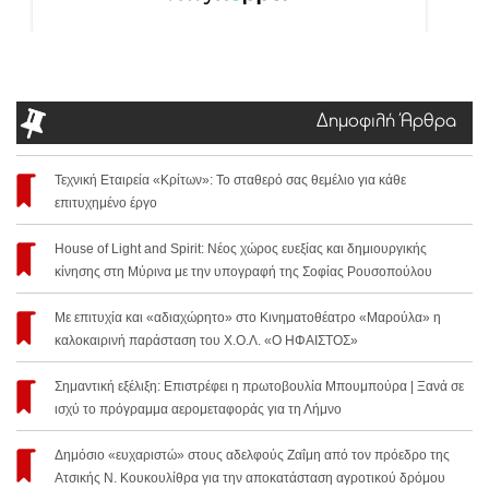
Δημοφιλή Άρθρα
Τεχνική Εταιρεία «Κρίτων»: Το σταθερό σας θεμέλιο για κάθε
επιτυχημένο έργο
House of Light and Spirit: Νέος χώρος ευεξίας και δημιουργικής
κίνησης στη Μύρινα με την υπογραφή της Σοφίας Ρουσοπούλου
Με επιτυχία και «αδιαχώρητο» στο Κινηματοθέατρο «Μαρούλα» η
καλοκαιρινή παράσταση του Χ.Ο.Λ. «Ο ΗΦΑΙΣΤΟΣ»
Σημαντική εξέλιξη: Επιστρέφει η πρωτοβουλία Μπουμπούρα | Ξανά σε
ισχύ το πρόγραμμα αερομεταφοράς για τη Λήμνο
Δημόσιο «ευχαριστώ» στους αδελφούς Ζαΐμη από τον πρόεδρο της
Ατσικής Ν. Κουκουλίθρα για την αποκατάσταση αγροτικού δρόμου