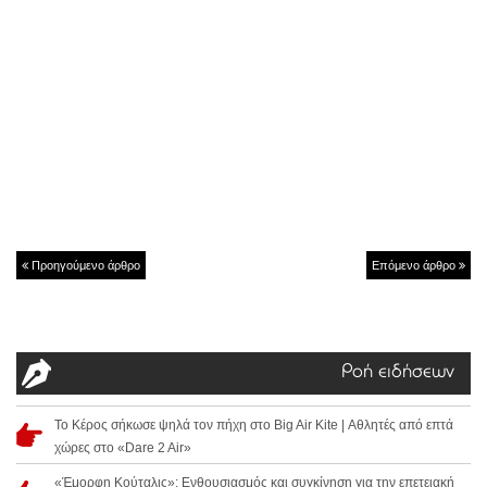
Προηγούμενο άρθρο
Επόμενο άρθρο
Ροή ειδήσεων
Το Κέρος σήκωσε ψηλά τον πήχη στο Big Air Kite | Αθλητές από επτά
χώρες στο «Dare 2 Air»
«Έμορφη Κούταλις»: Ενθουσιασμός και συγκίνηση για την επετειακή