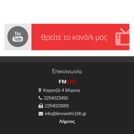
Επικοινωνία
FM
100
Καρατζά 4 Μύρινα
2254023450
2254023005
info@limnosfm100.gr
Λήμνος