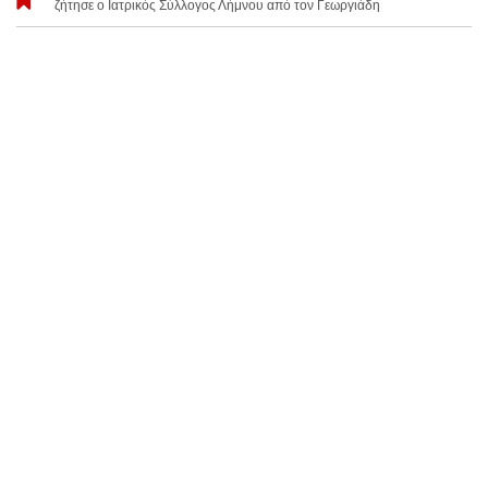
ζήτησε ο Ιατρικός Σύλλογος Λήμνου από τον Γεωργιάδη