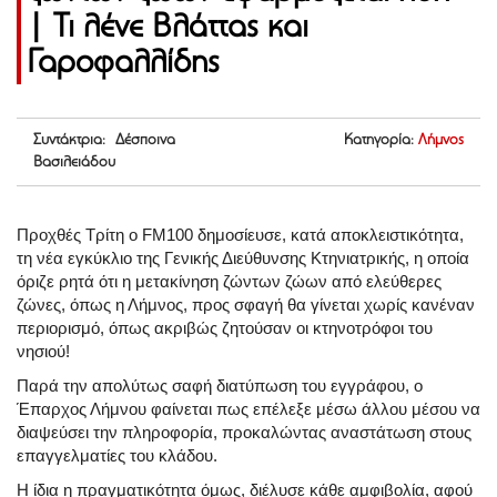
| Τι λένε Βλάττας και
Γαροφαλλίδης
Συντάκτρια: Δέσποινα
Κατηγορία:
Λήμνος
Βασιλειάδου
Προχθές Τρίτη ο FM100 δημοσίευσε, κατά αποκλειστικότητα,
τη νέα εγκύκλιο της Γενικής Διεύθυνσης Κτηνιατρικής, η οποία
όριζε ρητά ότι η μετακίνηση ζώντων ζώων από ελεύθερες
ζώνες, όπως η Λήμνος, προς σφαγή θα γίνεται χωρίς κανέναν
περιορισμό, όπως ακριβώς ζητούσαν οι κτηνοτρόφοι του
νησιού!
Παρά την απολύτως σαφή διατύπωση του εγγράφου, ο
Έπαρχος Λήμνου φαίνεται πως επέλεξε μέσω άλλου μέσου να
διαψεύσει την πληροφορία, προκαλώντας αναστάτωση στους
επαγγελματίες του κλάδου.
Η ίδια η πραγματικότητα όμως, διέλυσε κάθε αμφιβολία, αφού