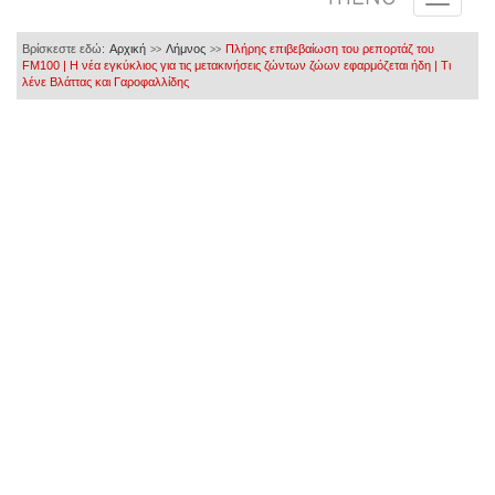
Βρίσκεστε εδώ:
Αρχική
Λήμνος
Πλήρης επιβεβαίωση του ρεπορτάζ του
>>
>>
FM100 | Η νέα εγκύκλιος για τις μετακινήσεις ζώντων ζώων εφαρμόζεται ήδη | Τι
λένε Βλάττας και Γαροφαλλίδης