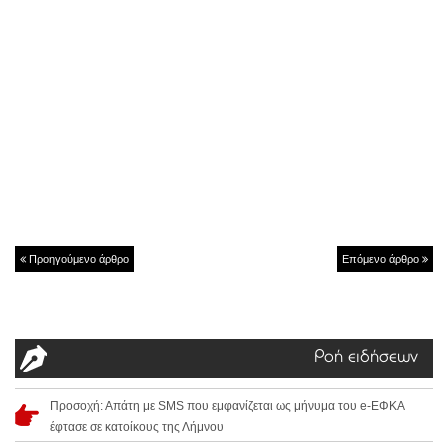
Προηγούμενο άρθρο
Επόμενο άρθρο
Ροή ειδήσεων
Προσοχή: Απάτη με SMS που εμφανίζεται ως μήνυμα του e-ΕΦΚΑ
έφτασε σε κατοίκους της Λήμνου