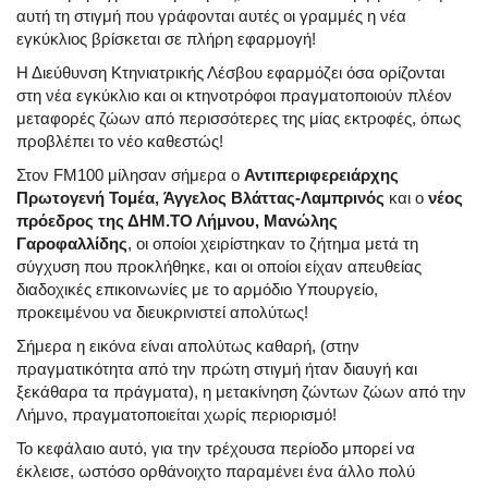
αυτή τη στιγμή που γράφονται αυτές οι γραμμές η νέα
εγκύκλιος βρίσκεται σε πλήρη εφαρμογή!
Η Διεύθυνση Κτηνιατρικής Λέσβου εφαρμόζει όσα ορίζονται
στη νέα εγκύκλιο και οι κτηνοτρόφοι πραγματοποιούν πλέον
μεταφορές ζώων από περισσότερες της μίας εκτροφές, όπως
προβλέπει το νέο καθεστώς!
Στον FM100 μίλησαν σήμερα
ο
Αντιπεριφερειάρχης
Πρωτογενή Τομέα,
Άγγελος Βλάττας-Λαμπρινός
και
ο
νέος
πρόεδρος της ΔΗΜ.ΤΟ Λήμνου,
Μανώλης
Γαροφαλλίδης
,
οι οποίοι χειρίστηκαν το ζήτημα μετά τη
σύγχυση που προκλήθηκε, και οι οποίοι είχαν απευθείας
διαδοχικές επικοινωνίες με το αρμόδιο Υπουργείο,
προκειμένου να διευκρινιστεί απολύτως!
Σήμερα η εικόνα είναι απολύτως καθαρή, (στην
πραγματικότητα από την πρώτη στιγμή ήταν διαυγή και
ξεκάθαρα τα πράγματα), η μετακίνηση ζώντων ζώων από την
Λήμνο, πραγματοποιείται
χωρίς περιορισμό
!
Το κεφάλαιο αυτό, για την τρέχουσα περίοδο μπορεί να
έκλεισε, ωστόσο ορθάνοιχτο παραμένει ένα άλλο πολύ