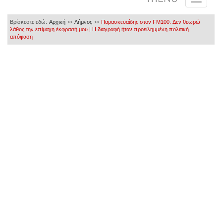
Βρίσκεστε εδώ:
Αρχική
Λήμνος
Παρασκευαΐδης στον FM100: Δεν θεωρώ
>>
>>
λάθος την επίμαχη έκφρασή μου | Η διαγραφή ήταν προειλημμένη πολιτική
απόφαση