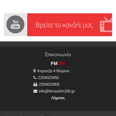
Επικοινωνία
FM
100
Καρατζά 4 Μύρινα
2254023450
2254023005
info@limnosfm100.gr
Λήμνος