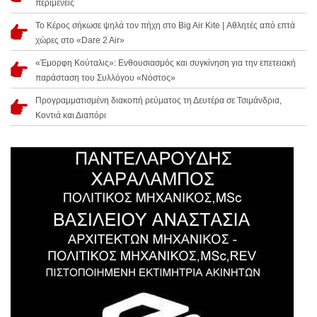
περιμένεις
Το Κέρος σήκωσε ψηλά τον πήχη στο Big Air Kite | Αθλητές από επτά
χώρες στο «Dare 2 Air»
«Έμορφη Κούταλις»: Ενθουσιασμός και συγκίνηση για την επετειακή
παράσταση του Συλλόγου «Νόστος»
Προγραμματισμένη διακοπή ρεύματος τη Δευτέρα σε Τσιμάνδρια,
Κοντιά και Διαπόρι