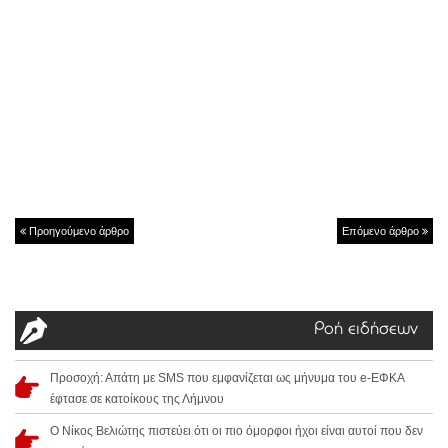
Προηγούμενο άρθρο
Επόμενο άρθρο
Ροή ειδήσεων
Προσοχή: Απάτη με SMS που εμφανίζεται ως μήνυμα του e-ΕΦΚΑ
έφτασε σε κατοίκους της Λήμνου
Ο Νίκος Βελιώτης πιστεύει ότι οι πιο όμορφοι ήχοι είναι αυτοί που δεν