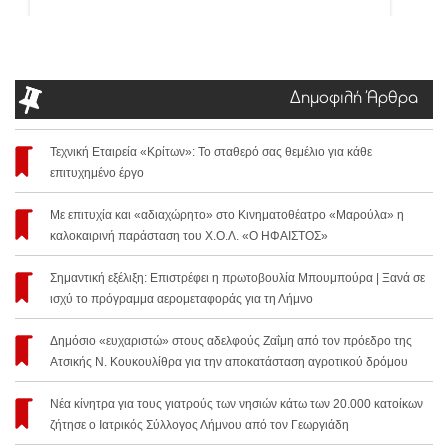
Δημοφιλή Άρθρα
Τεχνική Εταιρεία «Κρίτων»: Το σταθερό σας θεμέλιο για κάθε
επιτυχημένο έργο
Με επιτυχία και «αδιαχώρητο» στο Κινηματοθέατρο «Μαρούλα» η
καλοκαιρινή παράσταση του Χ.Ο.Λ. «Ο ΗΦΑΙΣΤΟΣ»
Σημαντική εξέλιξη: Επιστρέφει η πρωτοβουλία Μπουμπούρα | Ξανά σε
ισχύ το πρόγραμμα αερομεταφοράς για τη Λήμνο
Δημόσιο «ευχαριστώ» στους αδελφούς Ζαΐμη από τον πρόεδρο της
Ατσικής Ν. Κουκουλίθρα για την αποκατάσταση αγροτικού δρόμου
Νέα κίνητρα για τους γιατρούς των νησιών κάτω των 20.000 κατοίκων
ζήτησε ο Ιατρικός Σύλλογος Λήμνου από τον Γεωργιάδη