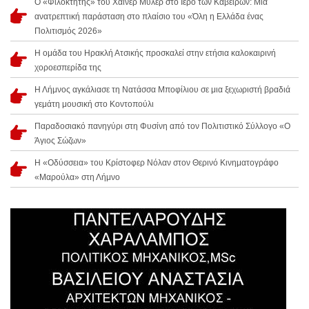
Ο «Φιλοκτήτης» του Χάινερ Μύλερ στο Ιερό των Καβείρων: Μια
ανατρεπτική παράσταση στο πλαίσιο του «Όλη η Ελλάδα ένας
Πολιτισμός 2026»
Η ομάδα του Ηρακλή Ατσικής προσκαλεί στην ετήσια καλοκαιρινή
χοροεσπερίδα της
Η Λήμνος αγκάλιασε τη Νατάσσα Μποφίλιου σε μια ξεχωριστή βραδιά
γεμάτη μουσική στο Κοντοπούλι
Παραδοσιακό πανηγύρι στη Φυσίνη από τον Πολιτιστικό Σύλλογο «Ο
Άγιος Σώζων»
Η «Οδύσσεια» του Κρίστοφερ Νόλαν στον Θερινό Κινηματογράφο
«Μαρούλα» στη Λήμνο