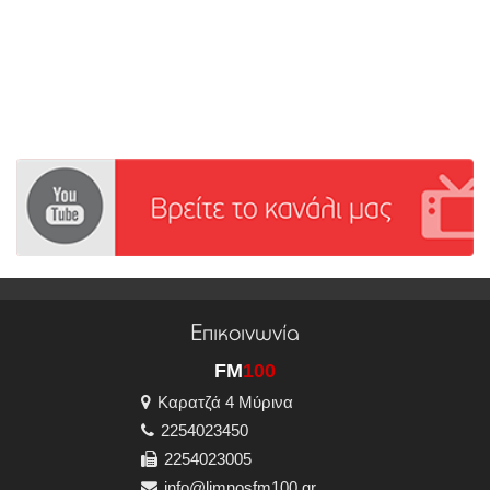
Επικοινωνία
FM
100
Καρατζά 4 Μύρινα
2254023450
2254023005
info@limnosfm100.gr