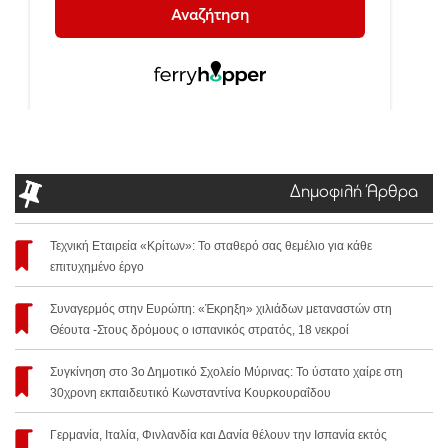
Δημοφιλή Άρθρα
Τεχνική Εταιρεία «Κρίτων»: Το σταθερό σας θεμέλιο για κάθε
επιτυχημένο έργο
Συναγερμός στην Ευρώπη: «Έκρηξη» χιλιάδων μεταναστών στη
Θέουτα -Στους δρόμους ο ισπανικός στρατός, 18 νεκροί
Συγκίνηση στο 3ο Δημοτικό Σχολείο Μύρινας: Το ύστατο χαίρε στη
30χρονη εκπαιδευτικό Κωνσταντίνα Κουρκουραΐδου
Γερμανία, Ιταλία, Φινλανδία και Δανία θέλουν την Ισπανία εκτός