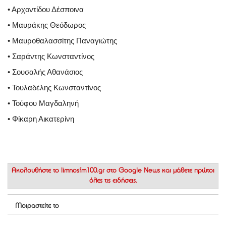
• Αρχοντίδου Δέσποινα
• Μαυράκης Θεόδωρος
• Μαυροθαλασσίτης Παναγιώτης
• Σαράντης Κωνσταντίνος
• Σουσαλής Αθανάσιος
• Τουλαδέλης Κωνσταντίνος
• Τούφου Μαγδαληνή
• Φίκαρη Αικατερίνη
Ακολουθήστε το
limnosfm100.gr στο Google News
και μάθετε πρώτοι
όλες τις ειδήσεις.
Μοιραστείτε το