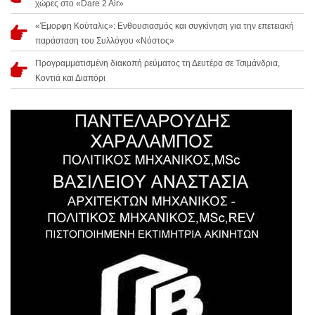
χώρες στο «Dare 2 Air»
«Έμορφη Κούταλις»: Ενθουσιασμός και συγκίνηση για την επετειακή
παράσταση του Συλλόγου «Νόστος»
Προγραμματισμένη διακοπή ρεύματος τη Δευτέρα σε Τσιμάνδρια,
Κοντιά και Διαπόρι