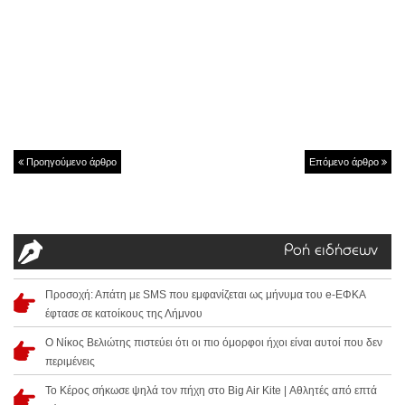
Προηγούμενο άρθρο
Επόμενο άρθρο
Ροή ειδήσεων
Προσοχή: Απάτη με SMS που εμφανίζεται ως μήνυμα του e-ΕΦΚΑ
έφτασε σε κατοίκους της Λήμνου
Ο Νίκος Βελιώτης πιστεύει ότι οι πιο όμορφοι ήχοι είναι αυτοί που δεν
περιμένεις
Το Κέρος σήκωσε ψηλά τον πήχη στο Big Air Kite | Αθλητές από επτά