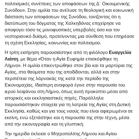
πολιτισμικές συνέπειες των αποφάσεων της Δ΄ Οικουμενικής
Συνόδου». Στην ομιλία του ανέλυσε τη θεολογική και κοινωνική
διάσταση των αποφάσεων της Συνόδου, τονίζοντας ότι η
διατύπωση του δόγματος της Χαλκηδόνας επιχείρησε να
αποφύγει τόσο τις μονοφυσιτικές υπερβολές όσο και τον
νεστοριανικό δυϊσμό, προτείνοντας μια σύνθεση που επηρέασε
τη σχέση Εκκλησίας, κοινωνίας και πολιτισμού.
Η τρίτη εισήγηση παρουσιάστηκε από τη φιλόλογο
Ευαγγελία
Λιάπη
, με θέμα «Όταν η Αγία Ευφημία επισκέφθηκε τη
Λήμνο». Η ομιλία επικεντρώθηκε στον βίο και τα μαρτύρια της
Αγίας, στα θαύματα που της αποδίδονται, αλλά και στην
περιπέτεια της λάρνακάς της κατά την περίοδο της
Εικονομαχίας. Ιδιαίτερη αναφορά έγινε στην παρουσία του
ιερού λειψάνου στη Λήμνο, όπως αυτή προκύπτει μέσα από
ιστορικές και εκκλησιαστικές πηγές. Παράλληλα
παρουσιάστηκαν στοιχεία για τη λατρεία της Αγίας στη Δυτική
Εκκλησία, καθώς και για τους ναούς που είναι αφιερωμένοι σε
εκείνη, ενώ εξετάστηκε και η παρουσία της στην τέχνη, μέσα
από την εικονογραφία και τη γλυπτική.
Την ημερίδα έκλεισε ο Μητροπολίτης Λήμνου και Αγίου