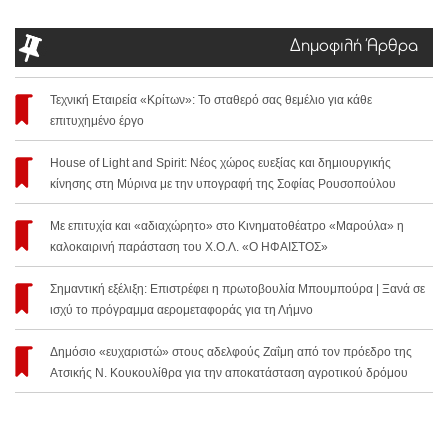
Δημοφιλή Άρθρα
Τεχνική Εταιρεία «Κρίτων»: Το σταθερό σας θεμέλιο για κάθε
επιτυχημένο έργο
House of Light and Spirit: Νέος χώρος ευεξίας και δημιουργικής
κίνησης στη Μύρινα με την υπογραφή της Σοφίας Ρουσοπούλου
Με επιτυχία και «αδιαχώρητο» στο Κινηματοθέατρο «Μαρούλα» η
καλοκαιρινή παράσταση του Χ.Ο.Λ. «Ο ΗΦΑΙΣΤΟΣ»
Σημαντική εξέλιξη: Επιστρέφει η πρωτοβουλία Μπουμπούρα | Ξανά σε
ισχύ το πρόγραμμα αερομεταφοράς για τη Λήμνο
Δημόσιο «ευχαριστώ» στους αδελφούς Ζαΐμη από τον πρόεδρο της
Ατσικής Ν. Κουκουλίθρα για την αποκατάσταση αγροτικού δρόμου