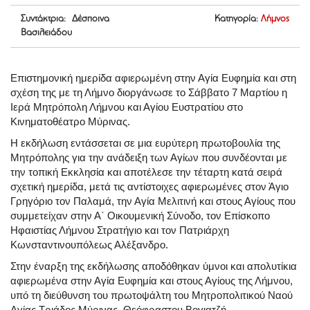
Συντάκτρια: Δέσποινα
Κατηγορία:
Λήμνος
Βασιλειάδου
Επιστημονική ημερίδα αφιερωμένη στην Αγία Ευφημία και στη
σχέση της με τη Λήμνο διοργάνωσε το Σάββατο 7 Μαρτίου η
Ιερά Μητρόπολη Λήμνου και Αγίου Ευστρατίου στο
Κινηματοθέατρο Μύρινας.
Η εκδήλωση εντάσσεται σε μια ευρύτερη πρωτοβουλία της
Μητρόπολης για την ανάδειξη των Αγίων που συνδέονται με
την τοπική Εκκλησία και αποτέλεσε την τέταρτη κατά σειρά
σχετική ημερίδα, μετά τις αντίστοιχες αφιερωμένες στον Άγιο
Γρηγόριο τον Παλαμά, την Αγία Μελιτινή και στους Αγίους που
συμμετείχαν στην Α΄ Οικουμενική Σύνοδο, τον Επίσκοπο
Ηφαιστίας Λήμνου Στρατήγιο και τον Πατριάρχη
Κωνσταντινουπόλεως Αλέξανδρο.
Στην έναρξη της εκδήλωσης αποδόθηκαν ύμνοι και απολυτίκια
αφιερωμένα στην Αγία Ευφημία και στους Αγίους της Λήμνου,
υπό τη διεύθυνση του πρωτοψάλτη του Μητροπολιτικού Ναού
Αγίας Τριάδος Μύρινας, Θεόφραστου Βογιατζή.