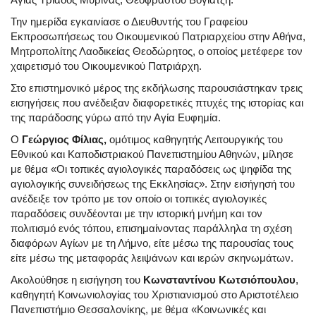
Την ημερίδα εγκαινίασε ο Διευθυντής του Γραφείου
Εκπροσωπήσεως του Οικουμενικού Πατριαρχείου στην Αθήνα,
Μητροπολίτης Λαοδικείας Θεοδώρητος, ο οποίος μετέφερε τον
χαιρετισμό του Οικουμενικού Πατριάρχη.
Στο επιστημονικό μέρος της εκδήλωσης παρουσιάστηκαν τρεις
εισηγήσεις που ανέδειξαν διαφορετικές πτυχές της ιστορίας και
της παράδοσης γύρω από την Αγία Ευφημία.
Ο
Γεώργιος Φίλιας,
ομότιμος καθηγητής Λειτουργικής του
Εθνικού και Καποδιστριακού Πανεπιστημίου Αθηνών, μίλησε
με θέμα «Οι τοπικές αγιολογικές παραδόσεις ως ψηφίδα της
αγιολογικής συνειδήσεως της Εκκλησίας». Στην εισήγησή του
ανέδειξε τον τρόπο με τον οποίο οι τοπικές αγιολογικές
παραδόσεις συνδέονται με την ιστορική μνήμη και τον
πολιτισμό ενός τόπου, επισημαίνοντας παράλληλα τη σχέση
διαφόρων Αγίων με τη Λήμνο, είτε μέσω της παρουσίας τους
είτε μέσω της μεταφοράς λειψάνων και ιερών σκηνωμάτων.
Ακολούθησε η εισήγηση του
Κωνσταντίνου Κωτσιόπουλου
,
καθηγητή Κοινωνιολογίας του Χριστιανισμού στο Αριστοτέλειο
Πανεπιστήμιο Θεσσαλονίκης, με θέμα «Κοινωνικές και