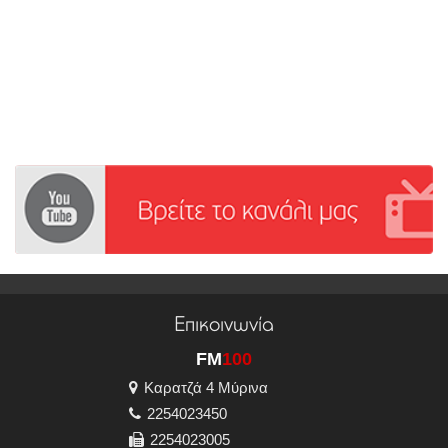
Επικοινωνία
FM
100
Καρατζά 4 Μύρινα
2254023450
2254023005