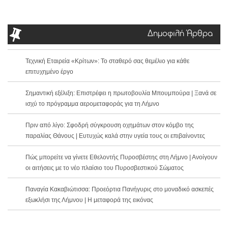
Δημοφιλή Άρθρα
Τεχνική Εταιρεία «Κρίτων»: Το σταθερό σας θεμέλιο για κάθε
επιτυχημένο έργο
Σημαντική εξέλιξη: Επιστρέφει η πρωτοβουλία Μπουμπούρα | Ξανά σε
ισχύ το πρόγραμμα αερομεταφοράς για τη Λήμνο
Πριν από λίγο: Σφοδρή σύγκρουση οχημάτων στον κόμβο της
παραλίας Θάνους | Ευτυχώς καλά στην υγεία τους οι επιβαίνοντες
Πώς μπορείτε να γίνετε Εθελοντής Πυροσβέστης στη Λήμνο | Ανοίγουν
οι αιτήσεις με το νέο πλαίσιο του Πυροσβεστικού Σώματος
Παναγία Κακαβιώτισσα: Προεόρτια Πανήγυρις στο μοναδικό ασκεπές
εξωκλήσι της Λήμνου | Η μεταφορά της εικόνας