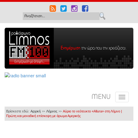
MENU
Βρίσκεστε εδώ:
Αρχική
Λήμνος
Αύριο το νεότευκτο «Allura» στη Λήμνο |
>>
>>
Πρώτη και μοναδική επίσκεψη με άρωμα Αμερικής