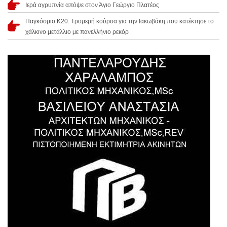
Ιερά αγρυπνία απόψε στον Άγιο Γεώργιο Πλατέος
Παγκόσμιο Κ20: Τρομερή κούρσα για την Ιακωβάκη που κατέκτησε το
χάλκινο μετάλλιο με πανελλήνιο ρεκόρ