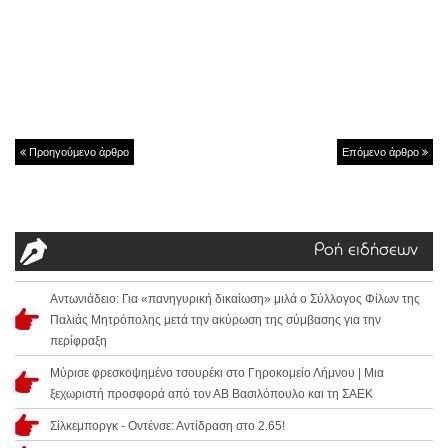
Προηγούμενο άρθρο
Επόμενο άρθρο
Ροή ειδήσεων
Αντωνιάδειο: Για «πανηγυρική δικαίωση» μιλά ο Σύλλογος Φίλων της
Παλιάς Μητρόπολης μετά την ακύρωση της σύμβασης για την
περίφραξη
Μύρισε φρεσκοψημένο τσουρέκι στο Γηροκομείο Λήμνου | Μια
ξεχωριστή προσφορά από τον ΑΒ Βασιλόπουλο και τη ΣΑΕΚ
Σίλκεμποργκ - Οντένσε: Αντίδραση στο 2.65!