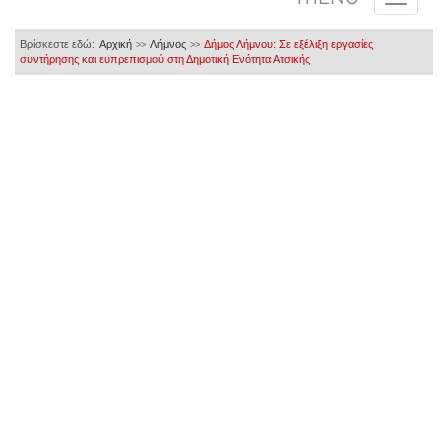
Βρίσκεστε εδώ:
Αρχική
Λήμνος
Δήμος Λήμνου: Σε εξέλιξη εργασίες
>>
>>
συντήρησης και ευπρεπισμού στη Δημοτική Ενότητα Ατσικής