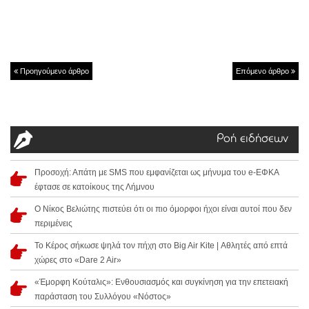
Προηγούμενο άρθρο
Επόμενο άρθρο
Ροή ειδήσεων
Προσοχή: Απάτη με SMS που εμφανίζεται ως μήνυμα του e-ΕΦΚΑ
έφτασε σε κατοίκους της Λήμνου
Ο Νίκος Βελιώτης πιστεύει ότι οι πιο όμορφοι ήχοι είναι αυτοί που δεν
περιμένεις
Το Κέρος σήκωσε ψηλά τον πήχη στο Big Air Kite | Αθλητές από επτά
χώρες στο «Dare 2 Air»
«Έμορφη Κούταλις»: Ενθουσιασμός και συγκίνηση για την επετειακή
παράσταση του Συλλόγου «Νόστος»