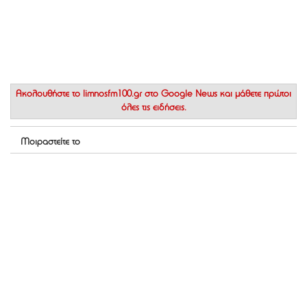
Ακολουθήστε το
limnosfm100.gr στο Google News
και μάθετε πρώτοι
όλες τις ειδήσεις.
Μοιραστείτε το