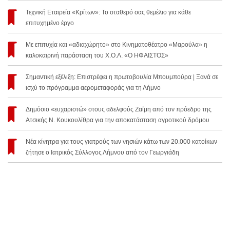
Τεχνική Εταιρεία «Κρίτων»: Το σταθερό σας θεμέλιο για κάθε
επιτυχημένο έργο
Με επιτυχία και «αδιαχώρητο» στο Κινηματοθέατρο «Μαρούλα» η
καλοκαιρινή παράσταση του Χ.Ο.Λ. «Ο ΗΦΑΙΣΤΟΣ»
Σημαντική εξέλιξη: Επιστρέφει η πρωτοβουλία Μπουμπούρα | Ξανά σε
ισχύ το πρόγραμμα αερομεταφοράς για τη Λήμνο
Δημόσιο «ευχαριστώ» στους αδελφούς Ζαΐμη από τον πρόεδρο της
Ατσικής Ν. Κουκουλίθρα για την αποκατάσταση αγροτικού δρόμου
Νέα κίνητρα για τους γιατρούς των νησιών κάτω των 20.000 κατοίκων
ζήτησε ο Ιατρικός Σύλλογος Λήμνου από τον Γεωργιάδη