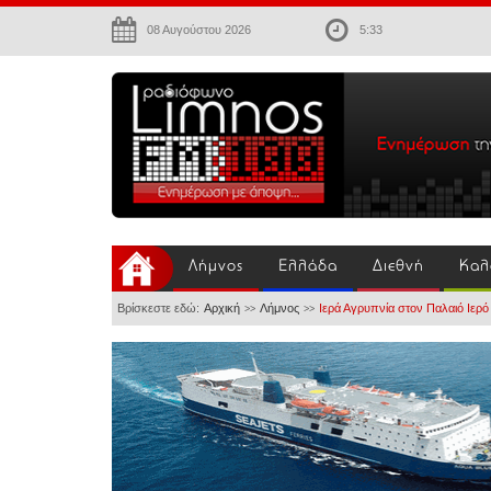
08 Αυγούστου 2026
5:33
Λήμνος
Ελλάδα
Διεθνή
Καλ
Βρίσκεστε εδώ:
Αρχική
Λήμνος
Ιερά Αγρυπνία στον Παλαιό Ιερό
>>
>>