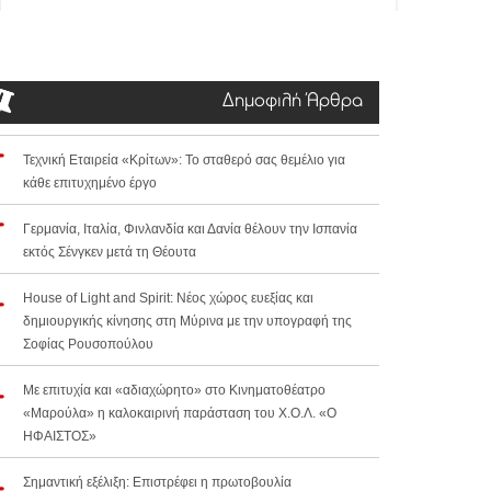
Δημοφιλή Άρθρα
Τεχνική Εταιρεία «Κρίτων»: Το σταθερό σας θεμέλιο για
κάθε επιτυχημένο έργο
Γερμανία, Ιταλία, Φινλανδία και Δανία θέλουν την Ισπανία
εκτός Σένγκεν μετά τη Θέουτα
House of Light and Spirit: Νέος χώρος ευεξίας και
δημιουργικής κίνησης στη Μύρινα με την υπογραφή της
Σοφίας Ρουσοπούλου
Με επιτυχία και «αδιαχώρητο» στο Κινηματοθέατρο
«Μαρούλα» η καλοκαιρινή παράσταση του Χ.Ο.Λ. «Ο
ΗΦΑΙΣΤΟΣ»
Σημαντική εξέλιξη: Επιστρέφει η πρωτοβουλία