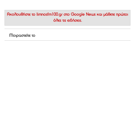
Ακολουθήστε το
limnosfm100.gr στο Google News
και μάθετε πρώτοι
όλες τις ειδήσεις.
Μοιραστείτε το