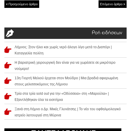
Προηγούμενο άρθρο
Επόμενο άρθρο
Ροή ειδήσεων
Λήμνος: Στον ήλιο και χωρίς νερό άλογο λίγο μετά το Διαπόρι |
Καταγγελία πολίτη
Η βαριατρική χειρουργική δεν είναι για να χωρέσετε σε μικρότερο
νούμερο!
13η Γιορτή Μελιού έρχεται στον Μούδρο | Μια βραδιά αφιερωμένη
στους μελισσοκόμους της Λήμνου
Τρία στα τρία sold out για την «Οδύσσεια» στη «Μαρούλα» |
Εξαντλήθηκαν όλα τα εισιτήρια
Ξανά στη Λήμνο ο Δρ. Μικές Γλυνάτσης | Το νέο του οφθαλμολογικό
ιατρείο λειτουργεί στη Μύρινα