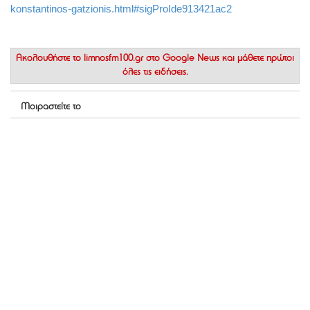
konstantinos-gatzionis.html#sigProIde913421ac2
Ακολουθήστε το
limnosfm100.gr στο Google News
και μάθετε πρώτοι
όλες τις ειδήσεις.
Μοιραστείτε το