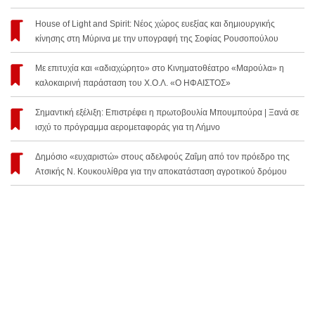
House of Light and Spirit: Νέος χώρος ευεξίας και δημιουργικής
κίνησης στη Μύρινα με την υπογραφή της Σοφίας Ρουσοπούλου
Με επιτυχία και «αδιαχώρητο» στο Κινηματοθέατρο «Μαρούλα» η
καλοκαιρινή παράσταση του Χ.Ο.Λ. «Ο ΗΦΑΙΣΤΟΣ»
Σημαντική εξέλιξη: Επιστρέφει η πρωτοβουλία Μπουμπούρα | Ξανά σε
ισχύ το πρόγραμμα αερομεταφοράς για τη Λήμνο
Δημόσιο «ευχαριστώ» στους αδελφούς Ζαΐμη από τον πρόεδρο της
Ατσικής Ν. Κουκουλίθρα για την αποκατάσταση αγροτικού δρόμου