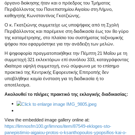
όργανο διοίκησης ήταν και ο πρόεδρος του Τμήματος
Περιβάλλοντος του Πανεπιστημίου Αιγαίου στη Λήμνο,
καθηγητής Κωνσταντίνος Γκατζιώνης.
Ο κ. Γκατζιώνης συμμετείχε ως υποψήφιος από τη Σχολή
Περιβάλλοντος και παρέμεινε στη διαδικασία έως τον 8ο γύρο
της καταμέτρησης, στο πλαίσιο του συστήματος ταξινομικής
ψήφου που εφαρμόστηκε για την ανάδειξη των μελών.
Η ψηφοφορία πραγματοποιήθηκε την Πέμπτη 21 Μαΐου με τη
συμμετοχή 321 εκλεκτόρων επί συνόλου 333, καταγράφοντας
ιδιαίτερα υψηλή συμμετοχή, ενώ σύμφωνα με το επίσημο
πρακτικό της Κεντρικής Εφορευτικής Επιτροπής δεν
υποβλήθηκε καμία ένσταση για τη διαδικασία ή το
αποτέλεσμα.
Ακολουθεί το πλήρες πρακτικό της εκλογικής διαδικασίας:
View the embedded image gallery online at:
https://limnosfm100.gr/limnos/item/87549-ekloges-sto-
panepistimio-aigaiou-protos-o-ksanthopoulos-ypopsifios-kai-o-