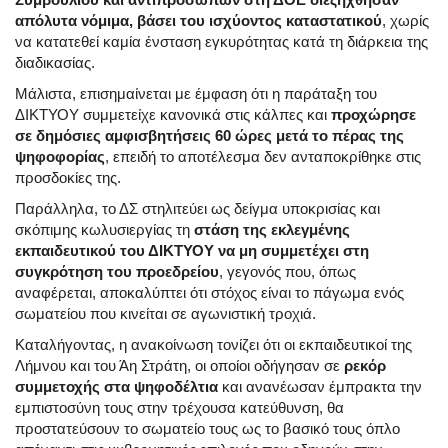
απόλυτα νόμιμα, βάσει του ισχύοντος καταστατικού
, χωρίς
να κατατεθεί καμία ένσταση εγκυρότητας κατά τη διάρκεια της
διαδικασίας.
Μάλιστα, επισημαίνεται με έμφαση ότι η παράταξη του
ΔΙΚΤΥΟΥ συμμετείχε κανονικά στις κάλπες και
προχώρησε
σε δημόσιες αμφισβητήσεις 60 ώρες μετά το πέρας της
ψηφοφορίας
, επειδή το αποτέλεσμα δεν ανταποκρίθηκε στις
προσδοκίες της.
Παράλληλα, το ΔΣ στηλιτεύει ως δείγμα υποκρισίας και
σκόπιμης κωλυσιεργίας τη
στάση της εκλεγμένης
εκπαιδευτικού του ΔΙΚΤΥΟΥ να μη συμμετέχει στη
συγκρότηση του προεδρείου
, γεγονός που, όπως
αναφέρεται, αποκαλύπτει ότι στόχος είναι το πάγωμα ενός
σωματείου που κινείται σε αγωνιστική τροχιά.
Καταλήγοντας, η ανακοίνωση τονίζει ότι οι εκπαιδευτικοί της
Λήμνου και του Άη Στράτη, οι οποίοι οδήγησαν σε
ρεκόρ
συμμετοχής στα ψηφοδέλτια
και ανανέωσαν έμπρακτα την
εμπιστοσύνη τους στην τρέχουσα κατεύθυνση, θα
προστατεύσουν το σωματείο τους ως το βασικό τους όπλο