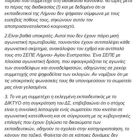
παρόλο που συμμετείχε στη διαδικασία κανονικά. 60 ώρες μετά
το πέρας της διαδικασίας (!) και με δεδομένο ότι οι
εκπαιδευτικοί της Λήμνου δεν ψήφισαν σύμφωνα με τους
ευσεβείς πόθους τους, σηκώνουν αυτόν τον
αποπροσανατολιστικό κουρνιαχτό.
2.Είναι βαθιά υποκριτές. Αυτοί που δεν έχουν πάρει μισή
αγωνιστική πρωτοβουλία, τουναντίον έχουν αντιπαλέψει κάθε
αγωνιστικό σκίρτημα, ανακάλυψαν τον εχθρό και αντίπαλό
τους στο ΣΕΠΕ Λήμνου- Αγίου Ευστρατίου. Ένα ΣΕΠΕ με
πλούσια αγωνιστική δράση, που αφουγκράζεται τις αγωνίες
των συναδέλφων και συναδελφισσών, οδηγώντας σε ρεκόρ
συμμετοχής στα ψηφοδέλτια των εκλογών. Αν νομίζουν ότι με
τις υποκριτικές φωνασκίες τους θα υπονομεύσουν το σωματείο
μας είναι γελασμένοι.
3. Το να μη συμμετέχει η εκλεγμένη εκπαιδευτικός με το
ΔΙΚΤΥΟ στη συγκρότηση του ΔΣ, επιβεβαιώνει ότι ο στόχος
είναι η συνολική λειτουργία ενός σωματείου που κινείται σε
αγωνιστική κατεύθυνση και σε σύγκρουση με τις κυβερνητικές
επιλογές που έχουν ξηλώσει τα δικαιώματα των
εκπαιδευτικών, οδηγούν το σχολείο στην κατηγοριοποίηση, το
κάνουν πιο ταξικό. Φαίνεται ότι σε κάποιες δυνάμεις δεν