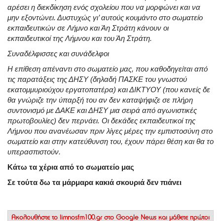
αρέσει η διεκδίκηση ενός σχολείου που να μορφώνει και να
μην εξοντώνει. Δυστυχώς γι’ αυτούς κουμάντο στο σωματείο
εκπαιδευτικών σε Λήμνο και Άη Στράτη κάνουν οι
εκπαιδευτικοί της Λήμνου και του Άη Στράτη.
Συναδέλφισσες και συνάδελφοι
Η επίθεση απέναντι στο σωματείο μας, που καθοδηγείται από
τις παρατάξεις της ΔΗΣΥ (δηλαδή ΠΑΣΚΕ του γνωστού
εκατομμυριούχου εργατοπατέρα) και ΔΙΚΤΥΟΥ (που κανείς δε
θα γνώριζε την ύπαρξή του αν δεν καταψήφιζε σε πλήρη
συντονισμό με ΔΑΚΕ και ΔΗΣΥ μια σειρά από αγωνιστικές
πρωτοβουλίες) δεν περνάει. Οι δεκάδες εκπαιδευτικοί της
Λήμνου που ανανέωσαν πριν λίγες μέρες την εμπιστοσύνη στο
σωματείο και στην κατεύθυνση του, έχουν πάρει θέση και θα το
υπερασπιστούν.
Κάτω τα χέρια από το σωματείο μας
Σε τούτα δω τα μάρμαρα κακιά σκουριά δεν πιάνει
Ακολουθήστε το
limnosfm100.gr στο Google News
και μάθετε πρώτοι