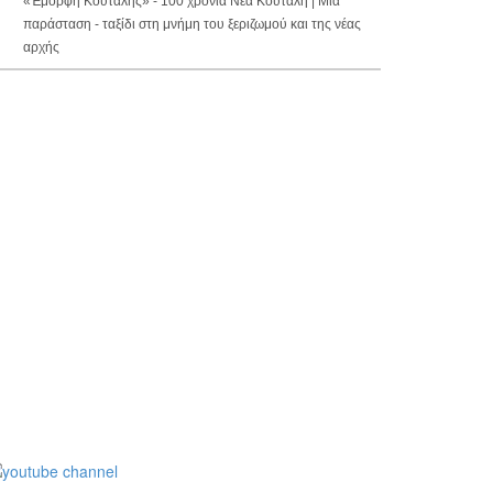
«Έμορφη Κούταλης» - 100 χρόνια Νέα Κούταλη | Μια
παράσταση - ταξίδι στη μνήμη του ξεριζωμού και της νέας
αρχής