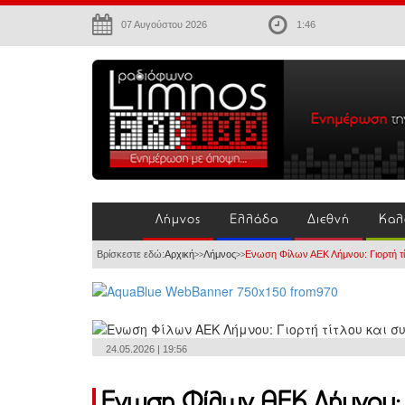
07 Αυγούστου 2026
1:46
Λήμνος
Ελλάδα
Διεθνή
Καλ
Βρίσκεστε εδώ:
Αρχική
Λήμνος
Ενωση Φίλων ΑΕΚ Λήμνου: Γιορτή τίτ
>>
>>
24.05.2026 | 19:56
Ενωση Φίλων ΑΕΚ Λήμνου: Γι