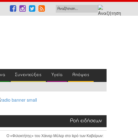
ένα
Συνεντεύξεις
Υγεία
Απόψεις
Ροή ειδήσεων
Ο «Φιλοκτήτης» του Χάινερ Μύλερ στο Ιερό των Καβείρων: