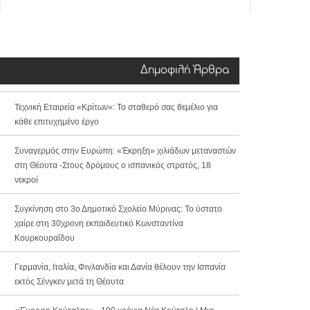
Δημοφιλή Άρθρα
Τεχνική Εταιρεία «Κρίτων»: Το σταθερό σας θεμέλιο για
κάθε επιτυχημένο έργο
Συναγερμός στην Ευρώπη: «Έκρηξη» χιλιάδων μεταναστών
στη Θέουτα -Στους δρόμους ο ισπανικός στρατός, 18
νεκροί
Συγκίνηση στο 3ο Δημοτικό Σχολείο Μύρινας: Το ύστατο
χαίρε στη 30χρονη εκπαιδευτικό Κωνσταντίνα
Κουρκουραΐδου
Γερμανία, Ιταλία, Φινλανδία και Δανία θέλουν την Ισπανία
εκτός Σένγκεν μετά τη Θέουτα