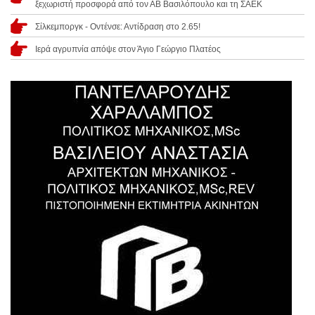
ξεχωριστή προσφορά από τον ΑΒ Βασιλόπουλο και τη ΣΑΕΚ
Σίλκεμποργκ - Οντένσε: Αντίδραση στο 2.65!
Ιερά αγρυπνία απόψε στον Άγιο Γεώργιο Πλατέος