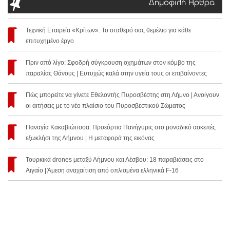
Δημοφιλή Άρθρα
Τεχνική Εταιρεία «Κρίτων»: Το σταθερό σας θεμέλιο για κάθε
επιτυχημένο έργο
Πριν από λίγο: Σφοδρή σύγκρουση οχημάτων στον κόμβο της
παραλίας Θάνους | Ευτυχώς καλά στην υγεία τους οι επιβαίνοντες
Πώς μπορείτε να γίνετε Εθελοντής Πυροσβέστης στη Λήμνο | Ανοίγουν
οι αιτήσεις με το νέο πλαίσιο του Πυροσβεστικού Σώματος
Παναγία Κακαβιώτισσα: Προεόρτια Πανήγυρις στο μοναδικό ασκεπές
εξωκλήσι της Λήμνου | Η μεταφορά της εικόνας
Τουρκικά drones μεταξύ Λήμνου και Λέσβου: 18 παραβιάσεις στο
Αιγαίο | Άμεση αναχαίτιση από οπλισμένα ελληνικά F-16