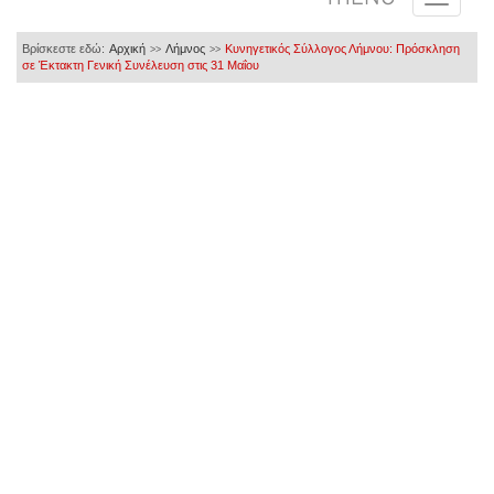
Βρίσκεστε εδώ:
Αρχική
Λήμνος
Κυνηγετικός Σύλλογος Λήμνου: Πρόσκληση
>>
>>
σε Έκτακτη Γενική Συνέλευση στις 31 Μαΐου