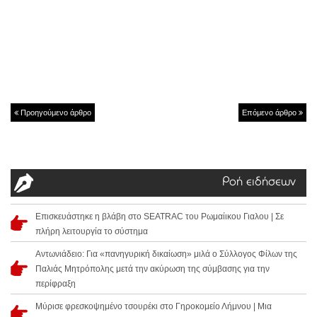
Προηγούμενο άρθρο
Επόμενο άρθρο
Ροή ειδήσεων
Επισκευάστηκε η βλάβη στο SEATRAC του Ρωμαίικου Γιαλου | Σε
πλήρη λειτουργία το σύστημα
Αντωνιάδειο: Για «πανηγυρική δικαίωση» μιλά ο Σύλλογος Φίλων της
Παλιάς Μητρόπολης μετά την ακύρωση της σύμβασης για την
περίφραξη
Μύρισε φρεσκοψημένο τσουρέκι στο Γηροκομείο Λήμνου | Μια