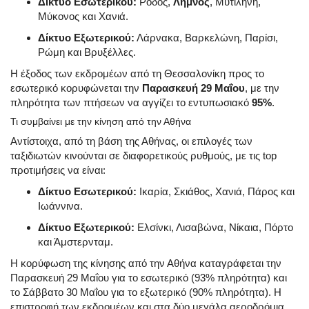
Δίκτυο Εσωτερικού:
Ρόδος,
Λήμνος
, Μυτιλήνη,
Μύκονος και Χανιά.
Δίκτυο Εξωτερικού:
Λάρνακα, Βαρκελώνη, Παρίσι,
Ρώμη και Βρυξέλλες.
Η έξοδος των εκδρομέων από τη Θεσσαλονίκη προς το
εσωτερικό κορυφώνεται την
Παρασκευή 29 Μαΐου
, με την
πληρότητα των πτήσεων να αγγίζει το εντυπωσιακό
95%
.
Τι συμβαίνει με την κίνηση από την Αθήνα
Αντίστοιχα, από τη βάση της Αθήνας, οι επιλογές των
ταξιδιωτών κινούνται σε διαφορετικούς ρυθμούς, με τις top
προτιμήσεις να είναι:
Δίκτυο Εσωτερικού:
Ικαρία, Σκιάθος, Χανιά, Πάρος και
Ιωάννινα.
Δίκτυο Εξωτερικού:
Ελσίνκι, Λισαβώνα, Νίκαια, Πόρτο
και Άμστερνταμ.
Η κορύφωση της κίνησης από την Αθήνα καταγράφεται την
Παρασκευή 29 Μαΐου για το εσωτερικό (93% πληρότητα) και
το Σάββατο 30 Μαΐου για το εξωτερικό (90% πληρότητα). Η
επιστροφή των εκδρομέων και στα δύο μεγάλα αεροδρόμια