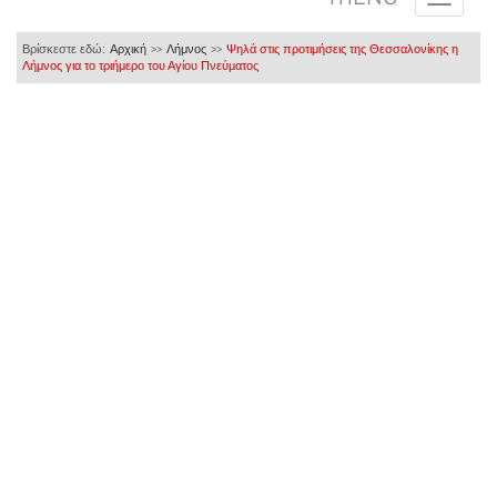
Βρίσκεστε εδώ:
Αρχική
Λήμνος
Ψηλά στις προτιμήσεις της Θεσσαλονίκης η
>>
>>
Λήμνος για το τριήμερο του Αγίου Πνεύματος