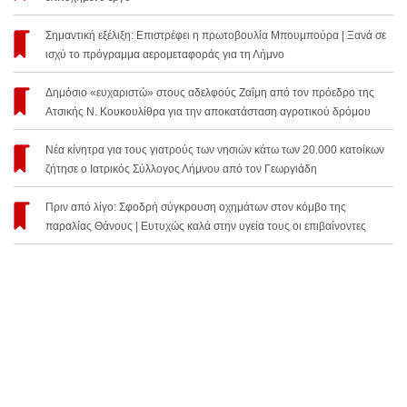
Σημαντική εξέλιξη: Επιστρέφει η πρωτοβουλία Μπουμπούρα | Ξανά σε
ισχύ το πρόγραμμα αερομεταφοράς για τη Λήμνο
Δημόσιο «ευχαριστώ» στους αδελφούς Ζαΐμη από τον πρόεδρο της
Ατσικής Ν. Κουκουλίθρα για την αποκατάσταση αγροτικού δρόμου
Νέα κίνητρα για τους γιατρούς των νησιών κάτω των 20.000 κατοίκων
ζήτησε ο Ιατρικός Σύλλογος Λήμνου από τον Γεωργιάδη
Πριν από λίγο: Σφοδρή σύγκρουση οχημάτων στον κόμβο της
παραλίας Θάνους | Ευτυχώς καλά στην υγεία τους οι επιβαίνοντες