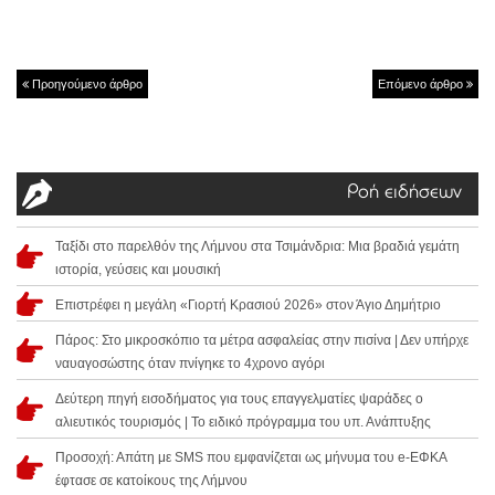
Προηγούμενο άρθρο
Επόμενο άρθρο
Ροή ειδήσεων
Ταξίδι στο παρελθόν της Λήμνου στα Τσιμάνδρια: Μια βραδιά γεμάτη
ιστορία, γεύσεις και μουσική
Επιστρέφει η μεγάλη «Γιορτή Κρασιού 2026» στον Άγιο Δημήτριο
Πάρος: Στο μικροσκόπιο τα μέτρα ασφαλείας στην πισίνα | Δεν υπήρχε
ναυαγοσώστης όταν πνίγηκε το 4χρονο αγόρι
Δεύτερη πηγή εισοδήματος για τους επαγγελματίες ψαράδες ο
αλιευτικός τουρισμός | Το ειδικό πρόγραμμα του υπ. Ανάπτυξης
Προσοχή: Απάτη με SMS που εμφανίζεται ως μήνυμα του e-ΕΦΚΑ
έφτασε σε κατοίκους της Λήμνου