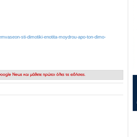
remvaseon-sti-dimotiki-enotita-moydrou-apo-ton-dimo-
 Google News
και μάθετε πρώτοι όλες τις ειδήσεις.