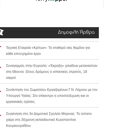
Δημοφιλή Άρθρα
Τεχνική Εταιρεία «Κρίτων»: Το σταθερό σας θεμέλιο για
κάθε επιτυχημένο έργο
Συναγερμός στην Ευρώπη: «Έκρηξη» χιλιάδων μεταναστών
στη Θέουτα -Στους δρόμους ο ισπανικός στρατός, 18
νεκροί
Συνάντηση του Σωματείου Εργαζομένων Γ.Ν. Λήμνου με τον
Υπουργό Υγείας: Στο επίκεντρο η υποστελέχωση και οι
εργασιακές σχέσεις
Συγκίνηση στο 3ο Δημοτικό Σχολείο Μύρινας: Το ύστατο
χαίρε στη 30χρονη εκπαιδευτικό Κωνσταντίνα
Κουρκουραΐδου