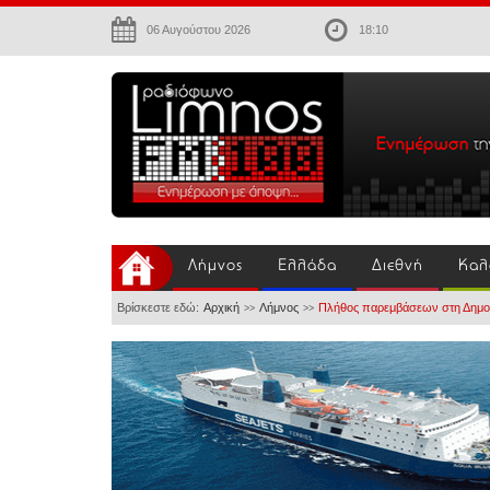
06 Αυγούστου 2026
18:10
Λήμνος
Ελλάδα
Διεθνή
Καλ
Βρίσκεστε εδώ:
Αρχική
Λήμνος
Πλήθος παρεμβάσεων στη Δημοτ
>>
>>