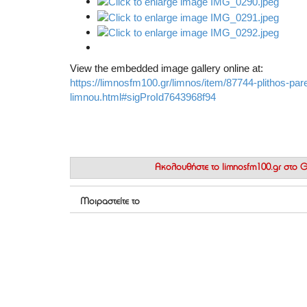
View the embedded image gallery online at:
https://limnosfm100.gr/limnos/item/87744-plithos-pa
limnou.html#sigProId7643968f94
Ακολουθήστε το
limnosfm100.gr στο
Μοιραστείτε το