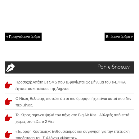
Προηγούμενο άρθρο
Επόμενο άρθρο
Ροή ειδήσεων
Προσοχή: Απάτη με SMS που εμφανίζεται ως μήνυμα του e-ΕΦΚΑ
έφτασε σε κατοίκους της Λήμνου
Ο Νίκος Βελιώτης πιστεύει ότι οι πιο όμορφοι ήχοι είναι αυτοί που δεν
περιμένεις
Το Κέρος σήκωσε ψηλά τον πήχη στο Big Air Kite | Αθλητές από επτά
χώρες στο «Dare 2 Air»
«Έμορφη Κούταλις»: Ενθουσιασμός και συγκίνηση για την επετειακή
παράσταση του Συλλόγου «Νόστος»