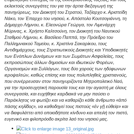
εκλεκτούς συνεργάτες του για την άρτια διεξαγωγή της
πανηγύρεως, τον Διοικητή του Στρατού, Ταξίαρχο κ. Αριστείδη
Νάκο, τον Έπαρχο του νησιού, κ. Απόστολο Κουτσογιάννη, τη
Δήμαρχο Λήμνου, κ. Ελεονώρα Γεώργα, τον Λιμενάρχη
Μύρινας, κ. Χρήστο Καλτσούνη, τον Διοικητή του Ναυτικού
Σταθμού Λήμνου, κ. Βασίλειο Παππά, την Πρόεδρο του
Παλλημνιακού Ταμείου, κ. Χριστίνα Σακαρίκου, τους
Αντιδημάρχους, τους Στρατιωτικούς Διοικητές και Υποδιοικητές
των Ενόπλων Δυνάμεων και των Σωμάτων Ασφαλείας, τους
εκπροσώπους άλλων δημοσίων και ιδιωτικών Φορέων,
Οργανισμών και Συλλόγων, τους δύο χορούς των ηδύφωνων
ιεροψαλτών, καθώς επίσης και τους πολυπληθείς χριστιανούς,
που συνέρρευσαν στον πανηγυρίζοντα Μητροπολιτικό Ναό,
για την προσευχητική παρουσία τους και την αγαστή με όλους
συνεργασία, και ευχήθηκε καρδιακά να μην παύσει ο
Παράκλητος να φωτίζει και να καθαρίζει κάθε άνθρωπο «ἀπό
πάσης κηλῖδος», να καθοδηγεί τους πιστούς «ἐν γῇ εὐθείᾳ» και
να διαφυλάττει από οποιοδήποτε κίνδυνο και απειλή τον πιστό,
ευγενικό και φιλοπρόοδο ακρίτα λαό του νησιού μας.