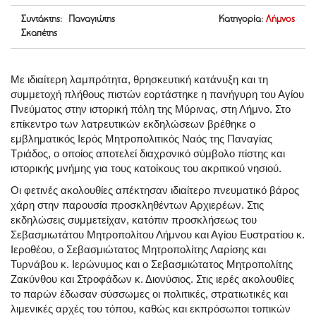
Συντάκτης: Παναγιώτης
Κατηγορία:
Λήμνος
Σκαπέτης
Με ιδιαίτερη λαμπρότητα, θρησκευτική κατάνυξη και τη
συμμετοχή πλήθους πιστών εορτάστηκε η πανήγυρη του Αγίου
Πνεύματος στην ιστορική πόλη της Μύρινας, στη Λήμνο. Στο
επίκεντρο των λατρευτικών εκδηλώσεων βρέθηκε ο
εμβληματικός Ιερός Μητροπολιτικός Ναός της Παναγίας
Τριάδος, ο οποίος αποτελεί διαχρονικό σύμβολο πίστης και
ιστορικής μνήμης για τους κατοίκους του ακριτικού νησιού.
Οι φετινές ακολουθίες απέκτησαν ιδιαίτερο πνευματικό βάρος
χάρη στην παρουσία προσκληθέντων Αρχιερέων. Στις
εκδηλώσεις συμμετείχαν, κατόπιν προσκλήσεως του
Σεβασμιωτάτου Μητροπολίτου Λήμνου και Αγίου Ευστρατίου κ.
Ιεροθέου, ο Σεβασμιώτατος Μητροπολίτης Λαρίσης και
Τυρνάβου κ. Ιερώνυμος και ο Σεβασμιώτατος Μητροπολίτης
Ζακύνθου και Στροφάδων κ. Διονύσιος. Στις ιερές ακολουθίες
το παρών έδωσαν σύσσωμες οι πολιτικές, στρατιωτικές και
λιμενικές αρχές του τόπου, καθώς και εκπρόσωποι τοπικών