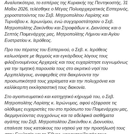
Αναλυτικότερα, το εσπέρας της Κυριακής της Πεντηκοστής, 31
Μαΐου 2026, τελέσθηκε ο Μέγας Πολυαρχιερατικός Εσπερινός,
χοροστατούντος του Σεβ. Μητροπολίτου Λαρίσης και
Τυρνάβου κ. Ιερωνύμου, ενώ συγχοροστάτησαν ο Σεβ.
Μητροπολίτης Ζακύνθου και Στροφάδων κ. Διονύσιος και ο
Σεπτός Ποιμενάρχης μας, Μητροπολίτης Λήμνου και Αγίου
Ευστρατίου κ. Ιερόθεος.
Προ του πέρατος του Εσπερινού, ο Σεβ. κ. Ιερόθεος
καλωσόρισε με θερμούς και εγκάρδιους λόγους τους
φιλοξενουμένους Αρχιερείς και τους ευχαρίστησε ευγνωμόνως
για την τιμητική παρουσία τους στο ακριτικό νησί του
Αρχιπελάγους, αναφερθείς στα διακρίνοντα την
προσωπικότητά τους χαρίσματα και την πολυχρόνια και
καλλίκαρπη εκκλησιαστική τους διακονία.
Στο αγιοπνευματικό και κατηχητικό κήρυγμά του, ο Σεβ.
Μητροπολίτης Λαρίσης κ. Ιερώνυμος, αφού εξέφρασε τις
ολόθυμες ευχαριστίες του στο πρόσωπο του Ποιμενάρχου μας,
διερμηνεύοντας συγχρόνως και τα αδελφικά αισθήματα
αγάπης του Σεβ. Μητροπολίτου Ζακύνθου κ. Διονυσίου,
επαίνεσε τους κατοίκους του νησιού για την προσήλωσή τους