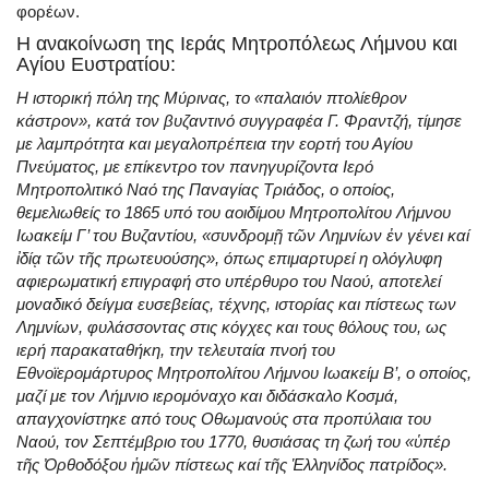
φορέων.
Η ανακοίνωση της Ιεράς Μητροπόλεως Λήμνου και
Αγίου Ευστρατίου:
Η ιστορική πόλη της Μύρινας, το «παλαιόν πτολίεθρον
κάστρον», κατά τον βυζαντινό συγγραφέα Γ. Φραντζή, τίμησε
με λαμπρότητα και μεγαλοπρέπεια την εορτή του Αγίου
Πνεύματος, με επίκεντρο τον πανηγυρίζοντα Ιερό
Μητροπολιτικό Ναό της Παναγίας Τριάδος, ο οποίος,
θεμελιωθείς το 1865 υπό του αοιδίμου Μητροπολίτου Λήμνου
Ιωακείμ Γ’ του Βυζαντίου, «συνδρομῇ τῶν Λημνίων ἐν γένει καί
ἰδίᾳ τῶν τῆς πρωτευούσης», όπως επιμαρτυρεί η ολόγλυφη
αφιερωματική επιγραφή στο υπέρθυρο του Ναού, αποτελεί
μοναδικό δείγμα ευσεβείας, τέχνης, ιστορίας και πίστεως των
Λημνίων, φυλάσσοντας στις κόγχες και τους θόλους του, ως
ιερή παρακαταθήκη, την τελευταία πνοή του
Εθνοϊερομάρτυρος Μητροπολίτου Λήμνου Ιωακείμ Β’, ο οποίος,
μαζί με τον Λήμνιο ιερομόναχο και διδάσκαλο Κοσμά,
απαγχονίστηκε από τους Οθωμανούς στα προπύλαια του
Ναού, τον Σεπτέμβριο του 1770, θυσιάσας τη ζωή του «ὑπέρ
τῆς Ὀρθοδόξου ἡμῶν πίστεως καί τῆς Ἑλληνίδος πατρίδος».