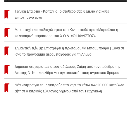
Τεχνική Εταιρεία «Κρίτων»: Το σταθερό σας θεμέλιο για κάθε
επιτυχημένο έργο
Με επιτυχία και «αδιαχώρητο» στο Κινηματοθέατρο «Μαρούλα» η
καλοκαιρινή παράσταση του Χ.Ο.Λ. «Ο ΗΦΑΙΣΤΟΣ»
Σημαντική εξέλιξη: Επιστρέφει η πρωτοβουλία Μπουμπούρα | Ξανά σε
ισχύ το πρόγραμμα αερομεταφοράς για τη Λήμνο
Δημόσιο «ευχαριστώ» στους αδελφούς Ζαΐμη από τον πρόεδρο της
Ατσικής Ν. Κουκουλίθρα για την αποκατάσταση αγροτικού δρόμου
Νέα κίνητρα για τους γιατρούς των νησιών κάτω των 20.000 κατοίκων
ζήτησε ο Ιατρικός Σύλλογος Λήμνου από τον Γεωργιάδη