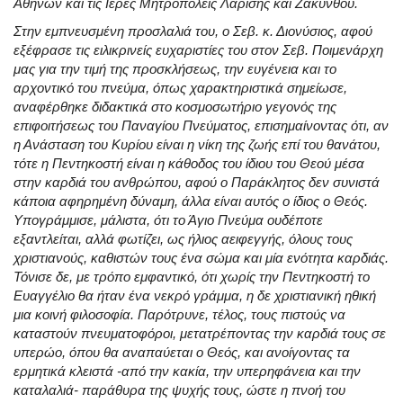
Αθηνών και τις Ιερές Μητροπόλεις Λαρίσης και Ζακύνθου.
Στην εμπνευσμένη προσλαλιά του, ο Σεβ. κ. Διονύσιος, αφού
εξέφρασε τις ειλικρινείς ευχαριστίες του στον Σεβ. Ποιμενάρχη
μας για την τιμή της προσκλήσεως, την ευγένεια και το
αρχοντικό του πνεύμα, όπως χαρακτηριστικά σημείωσε,
αναφέρθηκε διδακτικά στο κοσμοσωτήριο γεγονός της
επιφοιτήσεως του Παναγίου Πνεύματος, επισημαίνοντας ότι, αν
η Ανάσταση του Κυρίου είναι η νίκη της ζωής επί του θανάτου,
τότε η Πεντηκοστή είναι η κάθοδος του ίδιου του Θεού μέσα
στην καρδιά του ανθρώπου, αφού ο Παράκλητος δεν συνιστά
κάποια αφηρημένη δύναμη, άλλα είναι αυτός ο ίδιος ο Θεός.
Υπογράμμισε, μάλιστα, ότι το Άγιο Πνεύμα ουδέποτε
εξαντλείται, αλλά φωτίζει, ως ήλιος αειφεγγής, όλους τους
χριστιανούς, καθιστών τους ένα σώμα και μία ενότητα καρδιάς.
Τόνισε δε, με τρόπο εμφαντικό, ότι χωρίς την Πεντηκοστή το
Ευαγγέλιο θα ήταν ένα νεκρό γράμμα, η δε χριστιανική ηθική
μια κοινή φιλοσοφία. Παρότρυνε, τέλος, τους πιστούς να
καταστούν πνευματοφόροι, μετατρέποντας την καρδιά τους σε
υπερώο, όπου θα αναπαύεται ο Θεός, και ανοίγοντας τα
ερμητικά κλειστά -από την κακία, την υπερηφάνεια και την
καταλαλιά- παράθυρα της ψυχής τους, ώστε η πνοή του