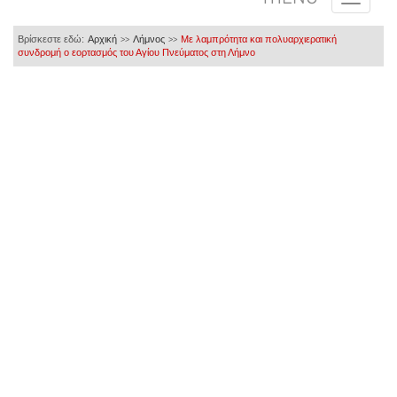
Βρίσκεστε εδώ:
Αρχική
Λήμνος
Με λαμπρότητα και πολυαρχιερατική
>>
>>
συνδρομή ο εορτασμός του Αγίου Πνεύματος στη Λήμνο