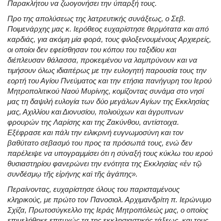
Παρακλήτου να ζωογονήσει την ύπαρξή τους.
Προ της απολύσεως της λατρευτικής συνάξεως, ο Σεβ.
Ποιμενάρχης μας κ. Ιερόθεος ευχαρίστησε θερμότατα και από
καρδιάς, για ακόμη μία φορά, τους φιλοξενουμένους Αρχιερείς,
οι οποίοι δεν εφείσθησαν του κόπου του ταξιδίου και
διέπλευσαν θάλασσα, προκειμένου να λαμπρύνουν και να
τιμήσουν όλως ιδιαιτέρως με την ευλογητή παρουσία τους την
εορτή του Αγίου Πνεύματος και την ετήσια πανήγυρη του Ιερού
Μητροπολιτικού Ναού Μυρίνης, κομίζοντας συνάμα στο νησί
μας τη δαψιλή ευλογία των δύο μεγάλων Αγίων της Εκκλησίας
μας, Αχιλλίου και Διονυσίου, πολιούχων και άγρυπνων
φρουρών της Λαρίσης και της Ζακύνθου, αντίστοιχα.
Εξέφρασε και πάλι την ειλικρινή ευγνωμοσύνη και τον
βαθύτατο σεβασμό του προς τα πρόσωπά τους, ενώ δεν
παρέλειψε να υπογραμμίσει ότι η σύναξή τους κύκλω του ιερού
θυσιαστηρίου φανερώνει την ενότητα της Εκκλησίας «ἐν τῷ
συνδέσμῳ τῆς εἰρήνης καὶ τῆς ἀγάπης».
Περαίνοντας, ευχαρίστησε όλους του παρισταμένους
κληρικούς, με πρώτο τον Πανοσιολ. Αρχιμανδρίτη π. Ιερώνυμο
Σχίζα, Πρωτοσύγκελλο της Ιεράς Μητροπόλεώς μας, ο οποίος
επιμελήθηκε επιτυχώς τα της εκκλησιαστικής τάξεως, και τους