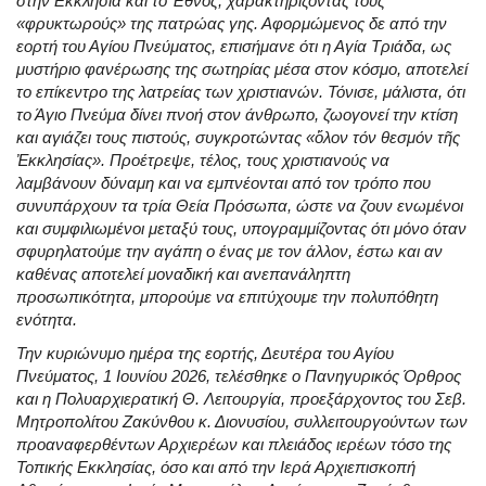
στην Εκκλησία και το Έθνος, χαρακτηρίζοντάς τους
«φρυκτωρούς» της πατρώας γης. Αφορμώμενος δε από την
εορτή του Αγίου Πνεύματος, επισήμανε ότι η Αγία Τριάδα, ως
μυστήριο φανέρωσης της σωτηρίας μέσα στον κόσμο, αποτελεί
το επίκεντρο της λατρείας των χριστιανών. Τόνισε, μάλιστα, ότι
το Άγιο Πνεύμα δίνει πνοή στον άνθρωπο, ζωογονεί την κτίση
και αγιάζει τους πιστούς, συγκροτώντας «ὅλον τόν θεσμόν τῆς
Ἐκκλησίας». Προέτρεψε, τέλος, τους χριστιανούς να
λαμβάνουν δύναμη και να εμπνέονται από τον τρόπο που
συνυπάρχουν τα τρία Θεία Πρόσωπα, ώστε να ζουν ενωμένοι
και συμφιλιωμένοι μεταξύ τους, υπογραμμίζοντας ότι μόνο όταν
σφυρηλατούμε την αγάπη ο ένας με τον άλλον, έστω και αν
καθένας αποτελεί μοναδική και ανεπανάληπτη
προσωπικότητα, μπορούμε να επιτύχουμε την πολυπόθητη
ενότητα.
Την κυριώνυμο ημέρα της εορτής, Δευτέρα του Αγίου
Πνεύματος, 1 Ιουνίου 2026, τελέσθηκε ο Πανηγυρικός Όρθρος
και η Πολυαρχιερατική Θ. Λειτουργία, προεξάρχοντος του Σεβ.
Μητροπολίτου Ζακύνθου κ. Διονυσίου, συλλειτουργούντων των
προαναφερθέντων Αρχιερέων και πλειάδος ιερέων τόσο της
Τοπικής Εκκλησίας, όσο και από την Ιερά Αρχιεπισκοπή