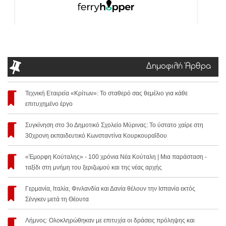
Δημοφιλή Άρθρα
Τεχνική Εταιρεία «Κρίτων»: Το σταθερό σας θεμέλιο για κάθε
επιτυχημένο έργο
Συγκίνηση στο 3ο Δημοτικό Σχολείο Μύρινας: Το ύστατο χαίρε στη
30χρονη εκπαιδευτικό Κωνσταντίνα Κουρκουραΐδου
«Έμορφη Κούταλης» - 100 χρόνια Νέα Κούταλη | Μια παράσταση -
ταξίδι στη μνήμη του ξεριζωμού και της νέας αρχής
Γερμανία, Ιταλία, Φινλανδία και Δανία θέλουν την Ισπανία εκτός
Σένγκεν μετά τη Θέουτα
Λήμνος: Ολοκληρώθηκαν με επιτυχία οι δράσεις πρόληψης και