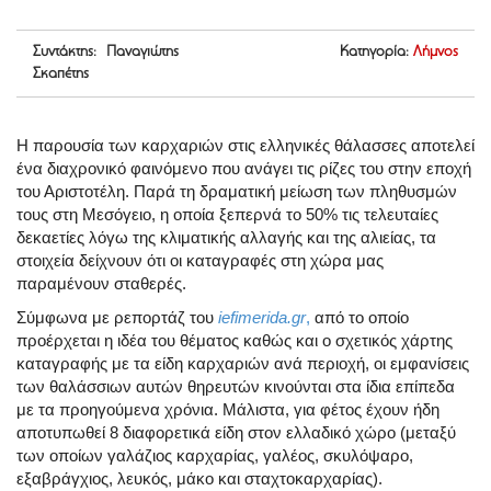
Συντάκτης: Παναγιώτης
Κατηγορία:
Λήμνος
Σκαπέτης
Η παρουσία των καρχαριών στις ελληνικές θάλασσες αποτελεί
ένα διαχρονικό φαινόμενο που ανάγει τις ρίζες του στην εποχή
του Αριστοτέλη. Παρά τη δραματική μείωση των πληθυσμών
τους στη Μεσόγειο, η οποία ξεπερνά το 50% τις τελευταίες
δεκαετίες λόγω της κλιματικής αλλαγής και της αλιείας, τα
στοιχεία δείχνουν ότι οι καταγραφές στη χώρα μας
παραμένουν σταθερές.
Σύμφωνα με ρεπορτάζ του
iefimerida.gr
,
από το οποίο
προέρχεται η ιδέα του θέματος καθώς και ο σχετικός χάρτης
καταγραφής με τα είδη καρχαριών ανά περιοχή, οι εμφανίσεις
των θαλάσσιων αυτών θηρευτών κινούνται στα ίδια επίπεδα
με τα προηγούμενα χρόνια. Μάλιστα, για φέτος έχουν ήδη
αποτυπωθεί 8 διαφορετικά είδη στον ελλαδικό χώρο (μεταξύ
των οποίων γαλάζιος καρχαρίας, γαλέος, σκυλόψαρο,
εξαβράγχιος, λευκός, μάκο και σταχτοκαρχαρίας).