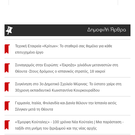
Δημοφιλή Άρθρα
Τεχνική Εταιρεία «Κρίτων»: Το σταθερό σας θεμέλιο για κάθε
επιτυχημένο έργο
Συναγερμός στην Ευρώπη: «Έκρηξη» χιλιάδων μεταναστών στη
Θέουτα -Στους δρόμους ο ισπανικός στρατός, 18 νεκροί
Συγκίνηση στο 3ο Δημοτικό Σχολείο Μύρινας: Το ύστατο χαίρε στη
30χρονη εκπαιδευτικό Κωνσταντίνα Κουρκουραΐδου
Γερμανία, Ιταλία, Φινλανδία και Δανία θέλουν την Ισπανία εκτός
Σένγκεν μετά τη Θέουτα
«Έμορφη Κούταλης» - 100 χρόνια Νέα Κούταλη | Μια παράσταση -
ταξίδι στη μνήμη του ξεριζωμού και της νέας αρχής