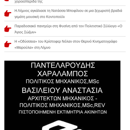
χοροεσπερίδα της
Η Λήμνος αγκάλιασε τη Νατάσσα Μποφίλιου σε μια ξεχωριστή βραδιά
γεμάτη μουσική στο Κοντοπούλι
Παραδοσιακό πανηγύρι στη Φυσίνη από τον Πολιτιστικό Σύλλογο «Ο
Άγιος Σώζων»
Η «Οδύσσεια» του Κρίστοφερ Νόλαν στον Θερινό Κινηματογράφο
«Μαρούλα» στη Λήμνο