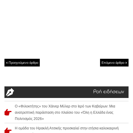
Προηγούμενο άρθρο
Επόμενο άρθρο
Ροή ειδήσεων
Ο «Φιλοκτήτης» του Χάινερ Μύλερ στο Ιερό των Καβείρων: Μια
ανατρεπτική παράσταση στο πλαίσιο του «Όλη η Ελλάδα ένας
Πολιτισμός 2026»
Η ομάδα του Ηρακλή Ατσικής προσκαλεί στην ετήσια καλοκαιρινή