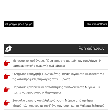
Προηγούμενο άρθρο
Επόμενο άρθρο
Ροή ειδήσεων
Μεταφορικό Ισοδύναμο: Πόσα χρήματα πιστώθηκαν στη Λήμνο | Η
«αποκαλυπτική» αναλογία ανά κάτοικο
Ο Λημνιός καθηγητής Παλαιολόγος Παλαιολόγου στο Al Jazeera για
τις καταστροφικές πυρκαγιές στην Ευρώπη
Παράταση εργασιών και τοποθέτησης σκαλωσιών στη Μύρινα | Τι
πρέπει να προσέχουν οι διερχόμενοι
Συναυλία αγάπης και αλληλεγγύης στη Μύρινα από την Ιερά
Μητρόπολη Λήμνου με τον Πάνο Λαντούρη και τη Μάλαμα Σεβαστού