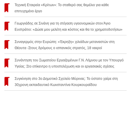
Τεχνική Εταιρεία «Κρίτων»: Το σταθερό σας θεμέλιο για κάθε
επιτυχημένο έργο
Γεωργιάδης σε Σινάνη για τη στέγαση υγειονομικών στον Άγιο
Ευστράτιο: «Δώσε μου μελέτη και κόστος και θα το χρηματοδοτήσω»
Συναγερμός στην Ευρώπη: «Έκρηξη» χιλιάδων μεταναστών στη
Θέουτα -Στους δρόμους ο ισπανικός στρατός, 18 νεκροί
Συνάντηση του Σωματείου Εργαζομένων Γ.Ν. Λήμνου με τον Υπουργό
Υγείας: Στο επίκεντρο η υποστελέχωση και οι εργασιακές σχέσεις
Συγκίνηση στο 3ο Δημοτικό Σχολείο Μύρινας: Το ύστατο χαίρε στη
30χρονη εκπαιδευτικό Κωνσταντίνα Κουρκουραΐδου