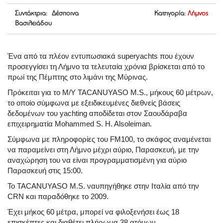
Συντάκτρια: Δέσποινα
Κατηγορία:
Λήμνος
Βασιλειάδου
Ένα από τα πλέον εντυπωσιακά superyachts που έχουν
προσεγγίσει τη Λήμνο τα τελευταία χρόνια βρίσκεται από το
πρωί της Πέμπτης στο λιμάνι της Μύρινας.
Πρόκειται για το M/Y TACANUYASO M.S., μήκους 60 μέτρων,
το οποίο σύμφωνα με εξειδικευμένες διεθνείς βάσεις
δεδομένων του yachting αποδίδεται στον Σαουδάραβα
επιχειρηματία Mohammed S. H. Alsoleiman.
Σύμφωνα με πληροφορίες του FM100, το σκάφος αναμένεται
να παραμείνει στη Λήμνο μέχρι αύριο, Παρασκευή, με την
αναχώρηση του να είναι προγραμματισμένη για αύριο
Παρασκευή στις 15:00.
Το TACANUYASO M.S. ναυπηγήθηκε στην Ιταλία από την
CRN και παραδόθηκε το 2009.
Έχει μήκος 60 μέτρα, μπορεί να φιλοξενήσει έως 18
επισκέπτες και διαθέτει πλήρωμα 38 ατόμων.