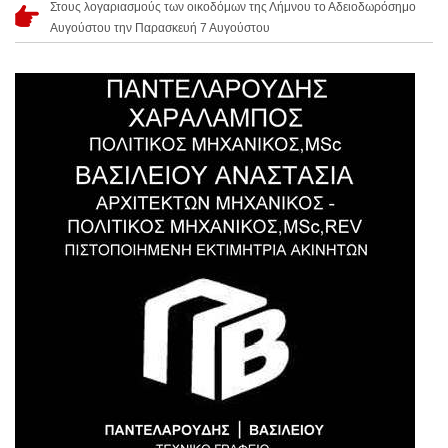
Στους λογαριασμούς των οικοδόμων της Λήμνου το Αδειοδωρόσημο
Αυγούστου την Παρασκευή 7 Αυγούστου