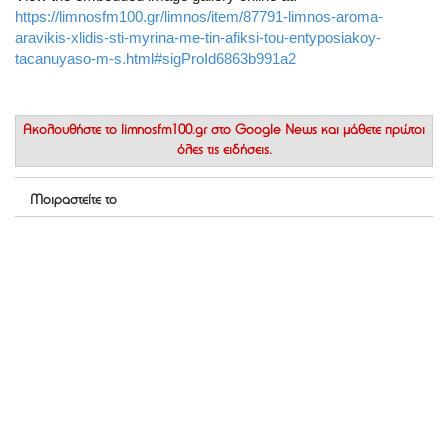
https://limnosfm100.gr/limnos/item/87791-limnos-aroma-
aravikis-xlidis-sti-myrina-me-tin-afiksi-tou-entyposiakoy-
tacanuyaso-m-s.html#sigProId6863b991a2
Ακολουθήστε το
limnosfm100.gr στο Google News
και μάθετε πρώτοι
όλες τις ειδήσεις.
Μοιραστείτε το