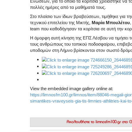
Ενώσεων, για το οποίο τα κορίτσια χρειάστηκε να 
πολλές ημέρες από τα μαθήματά τους.
Στο πλαίσιο των ίδιων βραβεύσεων, τιμήθηκε για τ
τεχνικού επιτελείου της Μικτής,
Μαρία Μπουλέτου
,
team που καθοδήγησαν τα κορίτσια σε αυτή την κορ
Η όμορφη αυτή κίνηση της ΕΠΣ Λέσβου να τιμήσει το
τους ανθρώπους του τοπικού ποδοσφαίρου, επιβεβαι
υποδομών στη Λήμνο βρίσκονται στον σωστό δρόμο
View the embedded image gallery online at:
https://limnosfm100.gr/limnos/item/88046-megali-gior
simantikes-vraveyseis-gia-tis-limnies-athlitries-kai-
Ακολουθήστε το
limnosfm100.gr στο