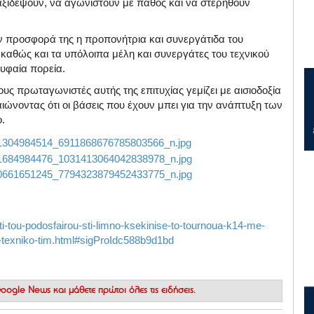
ταξιδέψουν, να αγωνιστούν με πάθος και να στερηθούν
ην προσφορά της η προπονήτρια και συνεργάτιδα του
 καθώς και τα υπόλοιπα μέλη και συνεργάτες του τεχνικού
υφαία πορεία.
υς πρωταγωνιστές αυτής της επιτυχίας γεμίζει με αισιοδοξία
ώνοντας ότι οι βάσεις που έχουν μπει για την ανάπτυξη των
.
ti-tou-podosfairou-sti-limno-ksekinise-to-tournoua-k14-me-
to-texniko-tim.html#sigProIdc588b9d1bd
 Google News
και μάθετε πρώτοι όλες τις ειδήσεις.