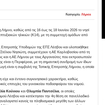
Κατηγορία:
Λήμνος
Λήμνο, καθώς από τις 16 έως τις 18 Ιουνίου 2026 το νησί
πτυξιακών ηλικιών (Κ14), με τη συμμετοχή ομάδων από
ης Επιτροπής Υποδομών της ΕΠΣ Λέσβου και υλοποιήθηκε
, Στέλιου Νησιώτη, συμμετέχουν η ΑΕ Καρλοβασίου από τη
ς και η ΑΕ Λήμνου με τους Αργοναύτες που εκπροσωπούν
ς είναι η Περιφέρεια, με τη σημαντική συνδρομή των ίδιων
ωγή είναι η συμβολή της Τοπικής Επιτροπής Λήμνου, η οποία
η είχε και έντονο συγκινησιακό χαρακτήρα, καθώς
ρικές επιτυχίες του γυναικείου ποδοσφαίρου του νομού.
λία Κούνιου
και
Ολυμπία Παντσέλια
, οι οποίες
μού Λέσβου και κατέκτησαν την 4η θέση σε πανελλαδικό
ν αναλογιστεί κανείς τα πληθυσμιακά μεγέθη των άλλων