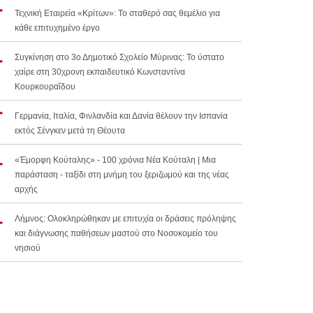
Τεχνική Εταιρεία «Κρίτων»: Το σταθερό σας θεμέλιο για
κάθε επιτυχημένο έργο
Συγκίνηση στο 3ο Δημοτικό Σχολείο Μύρινας: Το ύστατο
χαίρε στη 30χρονη εκπαιδευτικό Κωνσταντίνα
Κουρκουραΐδου
Γερμανία, Ιταλία, Φινλανδία και Δανία θέλουν την Ισπανία
εκτός Σένγκεν μετά τη Θέουτα
«Έμορφη Κούταλης» - 100 χρόνια Νέα Κούταλη | Μια
παράσταση - ταξίδι στη μνήμη του ξεριζωμού και της νέας
αρχής
Λήμνος: Ολοκληρώθηκαν με επιτυχία οι δράσεις πρόληψης
και διάγνωσης παθήσεων μαστού στο Νοσοκομείο του
νησιού