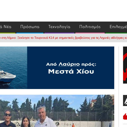
ά Νέα
Πρόσωπα
Τεχνολογία
Πολιτισμός
Επιλεγμ
τη Λήμνο: Ξεκίνησε το Τουρνουά Κ14 με σημαντικές βραβεύσεις για τις Λημνιές αθλήτριες και