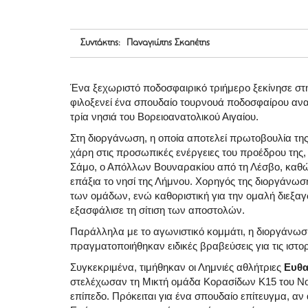
Συντάκτης: Παναγιώτης Σκαπέτης
Ένα ξεχωριστό ποδοσφαιρικό τριήμερο ξεκίνησε στη 
φιλοξενεί ένα σπουδαίο τουρνουά ποδοσφαίρου ανα
τρία νησιά του Βορειοανατολικού Αιγαίου.
Στη διοργάνωση, η οποία αποτελεί πρωτοβουλία τ
χάρη στις προσωπικές ενέργειες του προέδρου της
Σάμο, ο Απόλλων Βουναρακίου από τη Λέσβο, καθώ
επάξια το νησί της Λήμνου. Χορηγός της διοργάνωση
των ομάδων, ενώ καθοριστική για την ομαλή διεξαγ
εξασφάλισε τη σίτιση των αποστολών.
Παράλληλα με το αγωνιστικό κομμάτι, η διοργάνωσ
πραγματοποιήθηκαν ειδικές βραβεύσεις για τις ιστο
Συγκεκριμένα, τιμήθηκαν οι Λημνιές αθλήτριες
Ευθα
στελέχωσαν τη Μικτή ομάδα Κορασίδων Κ15 του Νο
επίπεδο. Πρόκειται για ένα σπουδαίο επίτευγμα, α