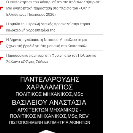
Ο «Φιλοκτήτης» του Χάινερ Μύλερ στο Ιερό των Καβείρων:
Μια ανατρεπτική παράσταση στο πλαίσιο του «Όλη η
Ελλάδα ένας Πολιτισμός 2026»
Η ομάδα του Ηρακλή Ατσικής προσκαλεί στην ετήσια
καλοκαιρινή χοροεσπερίδα της
Η Λήμνος αγκάλιασε τη Νατάσσα Μποφίλιου σε μια
ξεχωριστή βραδιά γεμάτη μουσική στο Κοντοπούλι
Παραδοσιακό πανηγύρι στη Φυσίνη από τον Πολιτιστικό
Σύλλογο «Ο Άγιος Σώζων»