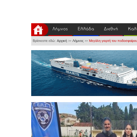
Λήμνος
Ελλάδα
Διεθνή
Καλ
Βρίσκεστε εδώ:
Αρχική
Λήμνος
Μεγάλη γιορτή του ποδοσφαίρου σ
>>
>>