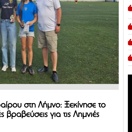
ίρου στη Λήμνο: Ξεκίνησε το
 βραβεύσεις για τις Λημνιές