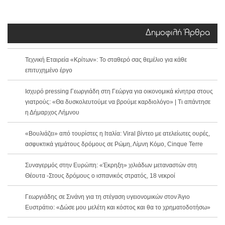
Δημοφιλή Άρθρα
Τεχνική Εταιρεία «Κρίτων»: Το σταθερό σας θεμέλιο για κάθε
επιτυχημένο έργο
Ισχυρό pressing Γεωργιάδη στη Γεώργα για οικονομικά κίνητρα στους
γιατρούς: «Θα δυσκολευτούμε να βρούμε καρδιολόγο» | Τι απάντησε
η Δήμαρχος Λήμνου
«Βουλιάζει» από τουρίστες η Ιταλία: Viral βίντεο με ατελείωτες ουρές,
ασφυκτικά γεμάτους δρόμους σε Ρώμη, Λίμνη Κόμο, Cinque Terre
Συναγερμός στην Ευρώπη: «Έκρηξη» χιλιάδων μεταναστών στη
Θέουτα -Στους δρόμους ο ισπανικός στρατός, 18 νεκροί
Γεωργιάδης σε Σινάνη για τη στέγαση υγειονομικών στον Άγιο
Ευστράτιο: «Δώσε μου μελέτη και κόστος και θα το χρηματοδοτήσω»