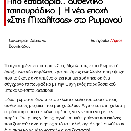
Από εστιατόριο… αυθεντικό
τσιπουράδικο | Η νέα εποχή
«Στης Μιχαλίτσας» στο Ρωμανού
Συντάκτρια: Δέσποινα
Κατηγορία:
Λήμνος
Βασιλειάδου
Το αγαπημένο εστιατόριο «Στης Μιχαλίτσας» στο Ρωμανού,
άνοιξε ένα νέο κεφάλαιο, κρατάει όμως αναλλοίωτη την ψυχή
που το έκανε αγαπημένο στέκι και μεταράπηκε σε ένα
σύγχρονο τσιπουράδικο με την ψυχή ενός παραδοσιακού
μπακαλο-τσιπουράδικου!
Εδώ, η έμφαση δίνεται στο εκλεκτό, καλό τσίπουρο, στους
αυθεντικούς μεζέδες που μοσχοβολούν Αιγαίο και στη χαλαρή
ατμόσφαιρα που σε κάνει αμέσως να γίνεσαι ένα με την
παρέα! Γνώριμες γεύσεις, αγνά τοπικά προϊόντα και εικόνες
που ξυπνούν αναμνήσεις από το παλιό, αγνό νησί, συνθέτουν
ένα σκηνικό γεμάτο νοσταλγία και ζεστασιά!