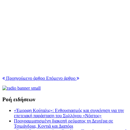
Προηγούμενο άρθρο
Επόμενο άρθρο
Ροή ειδήσεων
«Έμορφη Κούταλις»: Ενθουσιασμός και συγκίνηση για την
επετειακή παράσταση του Συλλόγου «Νόστος»
Προγραμματισμένη διακοπή ρεύματος τη Δευτέρα σε
Τσιμάνδρια, Κοντιά και Διαπόρι