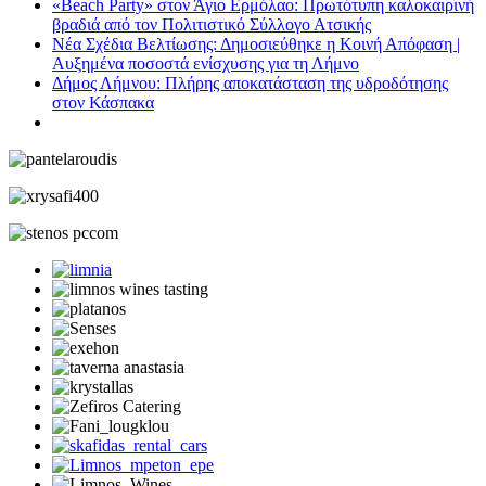
«Beach Party» στον Άγιο Ερμόλαο: Πρωτότυπη καλοκαιρινή
βραδιά από τον Πολιτιστικό Σύλλογο Ατσικής
Νέα Σχέδια Βελτίωσης: Δημοσιεύθηκε η Κοινή Απόφαση |
Αυξημένα ποσοστά ενίσχυσης για τη Λήμνο
Δήμος Λήμνου: Πλήρης αποκατάσταση της υδροδότησης
στον Κάσπακα