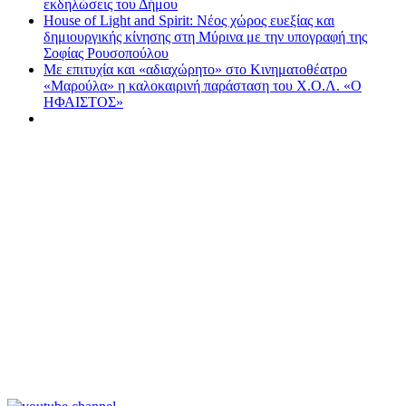
εκδηλώσεις του Δήμου
House of Light and Spirit: Νέος χώρος ευεξίας και
δημιουργικής κίνησης στη Μύρινα με την υπογραφή της
Σοφίας Ρουσοπούλου
Με επιτυχία και «αδιαχώρητο» στο Κινηματοθέατρο
«Μαρούλα» η καλοκαιρινή παράσταση του Χ.Ο.Λ. «Ο
ΗΦΑΙΣΤΟΣ»