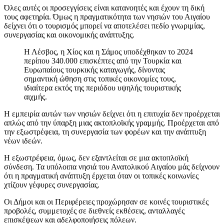
Όλες αυτές οι προσεγγίσεις είναι κατανοητές και έχουν τη δική
τους αφετηρία. Όμως η πραγματικότητα των νησιών του Αιγαίου
δείχνει ότι ο τουρισμός μπορεί να αποτελέσει πεδίο γνωριμίας,
συνεργασίας και οικονομικής ανάπτυξης.
Η Λέσβος, η Χίος και η Σάμος υποδέχθηκαν το 2024
περίπου 340.000 επισκέπτες από την Τουρκία και
Ευρωπαίους τουρκικής καταγωγής, δίνοντας
σημαντική ώθηση στις τοπικές οικονομίες τους,
ιδιαίτερα εκτός της περιόδου υψηλής τουριστικής
αιχμής.
Η εμπειρία αυτών των νησιών δείχνει ότι η επιτυχία δεν προέρχεται
απλώς από την ύπαρξη μιας ακτοπλοϊκής γραμμής. Προέρχεται από
την εξωστρέφεια, τη συνεργασία των φορέων και την ανάπτυξη
νέων ιδεών.
Η εξωστρέφεια, όμως, δεν εξαντλείται σε μια ακτοπλοϊκή
σύνδεση. Τα υπόλοιπα νησιά του Ανατολικού Αιγαίου μάς δείχνουν
ότι η πραγματική ανάπτυξη έρχεται όταν οι τοπικές κοινωνίες
χτίζουν γέφυρες συνεργασίας.
Οι Δήμοι και οι Περιφέρειες προχώρησαν σε κοινές τουριστικές
προβολές, συμμετοχές σε διεθνείς εκθέσεις, ανταλλαγές
επισκέψεων και αδελφοποιήσεις πόλεων.