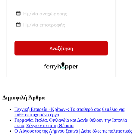
Δημοφιλή Άρθρα
Τεχνική Εταιρεία «Κρίτων»: Το σταθερό σας θεμέλιο για
κάθε επιτυχημένο έργο
Γερμανία, Ιταλία, Φινλανδία και Δανία θέλουν την Ισπανία
εκτός Σένγκεν μετά τη Θέουτα
Ο Αύγουστος της Λήμνου ξεκινά | Δείτε όλες τις πολιτιστικές