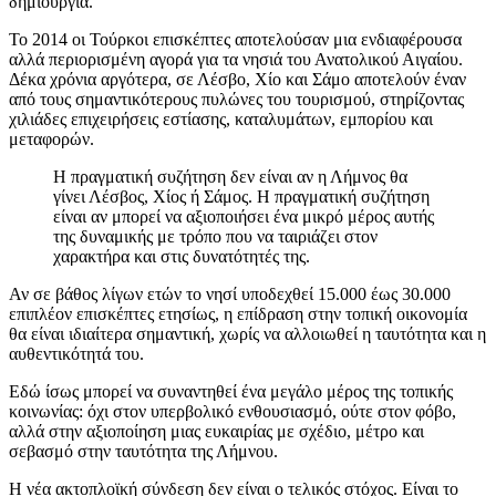
δημιουργία.
Το 2014 οι Τούρκοι επισκέπτες αποτελούσαν μια ενδιαφέρουσα
αλλά περιορισμένη αγορά για τα νησιά του Ανατολικού Αιγαίου.
Δέκα χρόνια αργότερα, σε Λέσβο, Χίο και Σάμο αποτελούν έναν
από τους σημαντικότερους πυλώνες του τουρισμού, στηρίζοντας
χιλιάδες επιχειρήσεις εστίασης, καταλυμάτων, εμπορίου και
μεταφορών.
Η πραγματική συζήτηση δεν είναι αν η Λήμνος θα
γίνει Λέσβος, Χίος ή Σάμος. Η πραγματική συζήτηση
είναι αν μπορεί να αξιοποιήσει ένα μικρό μέρος αυτής
της δυναμικής με τρόπο που να ταιριάζει στον
χαρακτήρα και στις δυνατότητές της.
Αν σε βάθος λίγων ετών το νησί υποδεχθεί 15.000 έως 30.000
επιπλέον επισκέπτες ετησίως, η επίδραση στην τοπική οικονομία
θα είναι ιδιαίτερα σημαντική, χωρίς να αλλοιωθεί η ταυτότητα και η
αυθεντικότητά του.
Εδώ ίσως μπορεί να συναντηθεί ένα μεγάλο μέρος της τοπικής
κοινωνίας: όχι στον υπερβολικό ενθουσιασμό, ούτε στον φόβο,
αλλά στην αξιοποίηση μιας ευκαιρίας με σχέδιο, μέτρο και
σεβασμό στην ταυτότητα της Λήμνου.
Η νέα ακτοπλοϊκή σύνδεση δεν είναι ο τελικός στόχος. Είναι το