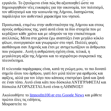
εργαλείο. Το ζητούμενο είναι πώς θα αξιοποιηθεί ώστε να
δημιουργηθούν νέες ευκαιρίες για την οικονομία, τον πολιτισμό,
τον αθλητισμό και την κοινωνία της Λήμνου, διατηρώντας
παράλληλα τον αυθεντικό χαρακτήρα του νησιού.
Προσωπικά, επιμένω στην αυθεντικότητα της Λήμνου και στους
αγνούς ανθρώπους της, γιατί αυτά είναι τα δύο στοιχεία που με
κερδίζουν κάθε χρόνο και με οδηγούν να την επισκέπτομαι
ανελλιπώς. Μέσα στα χρόνια έχω αναπτύξει έναν μεγάλο κύκλο
φίλων, συνεργασιών και γνωριμιών στο νησί. Πολλές φορές
αισθάνομαι σαν Λημνιός και έτσι με αντιμετωπίζουν οι άνθρωποι
που γνώρισα . Αυτή η ανθρώπινη σχέση είναι, τελικά, η
μεγαλύτερη αξία της Λήμνου και το ισχυρότερο συγκριτικό της
πλεονέκτημα.
Η τελευταία παράγραφος είναι, κατά τη γνώμη μου, το πιο δυνατό
σημείο όλου του άρθρου, γιατί δεν μιλά πλέον για αριθμούς και
αφίξεις, αλλά για τον λόγο που κάποιος επιστρέφει ξανά και ξανά
σε έναν τόπο. Αυτό είναι κάτι που δύσκολα ΑΝΤΙΓΡΆΦΕΤΑΙ και
δύσκολα ΑΓΟΡΆΖΕΤΑΙ.Αυτό είναι η ΛΗΜΝΟΣ!!
Ακολουθήστε το
limnosfm100.gr στο Google News
και μάθετε
πρώτοι όλες τις ειδήσεις.
Μοιραστείτε το