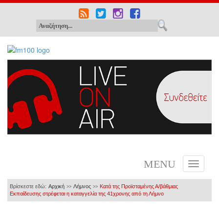
MENU
Βρίσκεστε εδώ:
Αρχική
Λήμνος
Κατά της Προϊσταμένης Α/βάθμιας
>>
>>
Εκπαίδευσης στρέφεται η καταγγελία της 41χρονης από τη Λήμνο