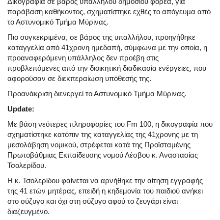
Δικογραφία σε βάρος υπαλλήλου δημοσίου φορέα, για
παράβαση καθήκοντος, σχηματίστηκε εχθές το απόγευμα από
το Αστυνομικό Τμήμα Μύρινας.
Πιο συγκεκριμένα, σε βάρος της υπαλλήλου, προηγήθηκε
καταγγελία από 41χρονη ημεδαπή, σύμφωνα με την οποία, η
προαναφερόμενη υπάλληλος δεν προέβη στις
προβλεπόμενες από την διοικητική διαδικασία ενέργειες, που
αφορούσαν σε διεκπεραίωση υπόθεσής της.
Προανάκριση διενεργεί το Αστυνομικό Τμήμα Μύρινας.
Update:
Με βάση νεότερες πληροφορίες του Fm 100, η δικογραφία που
σχηματίστηκε κατόπιν της καταγγελίας της 41χρονης με τη
μεσολάβηση νομικού, στρέφεται κατά της Προϊσταμένης
Πρωτοβάθμιας Εκπαίδευσης νομού Λέσβου κ. Αναστασίας
Τσολερίδου.
Η κ. Τσολερίδου φαίνεται να αρνήθηκε την αίτηση εγγραφής
της 41 ετών μητέρας, επειδή η κηδεμονία του παιδιού ανήκει
στο σύζυγο και όχι στη σύζυγο αφού το ζευγάρι είναι
διαζευγμένο.