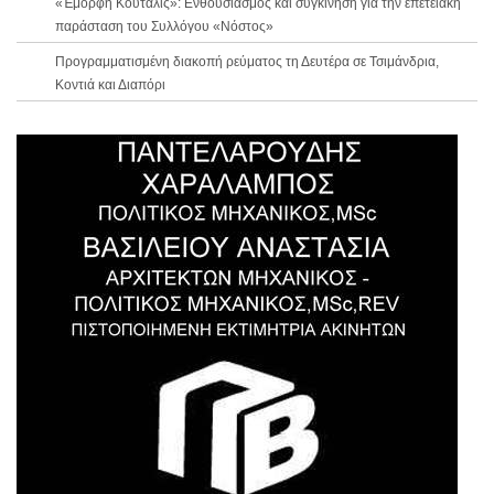
«Έμορφη Κούταλις»: Ενθουσιασμός και συγκίνηση για την επετειακή
παράσταση του Συλλόγου «Νόστος»
Προγραμματισμένη διακοπή ρεύματος τη Δευτέρα σε Τσιμάνδρια,
Κοντιά και Διαπόρι