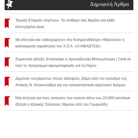
Δημοφιλή Άρθρα
Τεχνική Εταιρεία «Κρίτων»: Το σταθερό σας θεμέλιο για κάθε
επιτυχημένο έργο
Με επιτυχία και «αδιαχώρητο» στο Κινηματοθέατρο «Μαρούλα» η
καλοκαιρινή παράσταση του Χ.Ο.Λ. «Ο ΗΦΑΙΣΤΟΣ»
Σημαντική εξέλιξη: Επιστρέφει η πρωτοβουλία Μπουμπούρα | Ξανά σε
ισχύ το πρόγραμμα αερομεταφοράς για τη Λήμνο
Δημόσιο «ευχαριστώ» στους αδελφούς Ζαΐμη από τον πρόεδρο της
Ατσικής Ν. Κουκουλίθρα για την αποκατάσταση αγροτικού δρόμου
Νέα κίνητρα για τους γιατρούς των νησιών κάτω των 20.000 κατοίκων
ζήτησε ο Ιατρικός Σύλλογος Λήμνου από τον Γεωργιάδη