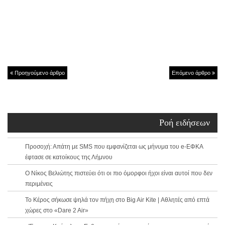
Προηγούμενο άρθρο
Επόμενο άρθρο
Ροή ειδήσεων
Προσοχή: Απάτη με SMS που εμφανίζεται ως μήνυμα του e-ΕΦΚΑ
έφτασε σε κατοίκους της Λήμνου
Ο Νίκος Βελιώτης πιστεύει ότι οι πιο όμορφοι ήχοι είναι αυτοί που δεν
περιμένεις
Το Κέρος σήκωσε ψηλά τον πήχη στο Big Air Kite | Αθλητές από επτά
χώρες στο «Dare 2 Air»