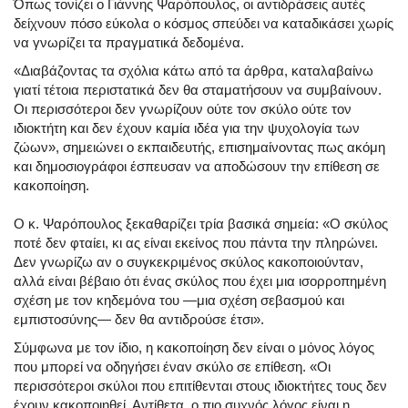
Όπως τονίζει ο Γιάννης Ψαρόπουλος, οι αντιδράσεις αυτές
δείχνουν πόσο εύκολα ο κόσμος σπεύδει να καταδικάσει χωρίς
να γνωρίζει τα πραγματικά δεδομένα.
«Διαβάζοντας τα σχόλια κάτω από τα άρθρα, καταλαβαίνω
γιατί τέτοια περιστατικά δεν θα σταματήσουν να συμβαίνουν.
Οι περισσότεροι δεν γνωρίζουν ούτε τον σκύλο ούτε τον
ιδιοκτήτη και δεν έχουν καμία ιδέα για την ψυχολογία των
ζώων», σημειώνει ο εκπαιδευτής, επισημαίνοντας πως ακόμη
και δημοσιογράφοι έσπευσαν να αποδώσουν την επίθεση σε
κακοποίηση.
Ο κ. Ψαρόπουλος ξεκαθαρίζει τρία βασικά σημεία: «Ο σκύλος
ποτέ δεν φταίει, κι ας είναι εκείνος που πάντα την πληρώνει.
Δεν γνωρίζω αν ο συγκεκριμένος σκύλος κακοποιούνταν,
αλλά είναι βέβαιο ότι ένας σκύλος που έχει μια ισορροπημένη
σχέση με τον κηδεμόνα του —μια σχέση σεβασμού και
εμπιστοσύνης— δεν θα αντιδρούσε έτσι».
Σύμφωνα με τον ίδιο, η κακοποίηση δεν είναι ο μόνος λόγος
που μπορεί να οδηγήσει έναν σκύλο σε επίθεση. «Οι
περισσότεροι σκύλοι που επιτίθενται στους ιδιοκτήτες τους δεν
έχουν κακοποιηθεί. Αντίθετα, ο πιο συχνός λόγος είναι η