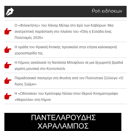
Ροή ειδήσεων
Ο «Φιλοκτήτης» του Χάινερ Μύλερ στο Ιερό των Καβείρων: Μια
ανατρεπτική παράσταση στο πλαίσιο του «Όλη η Ελλάδα ένας
Πολιτισμός 2026»
Η ομάδα του Ηρακλή Ατσικής προσκαλεί στην ετήσια καλοκαιρινή
χοροεσπερίδα της
Η Λήμνος αγκάλιασε τη Νατάσσα Μποφίλιου σε μια ξεχωριστή βραδιά
γεμάτη μουσική στο Κοντοπούλι
Παραδοσιακό πανηγύρι στη Φυσίνη από τον Πολιτιστικό Σύλλογο «Ο
Άγιος Σώζων»
Η «Οδύσσεια» του Κρίστοφερ Νόλαν στον Θερινό Κινηματογράφο
«Μαρούλα» στη Λήμνο