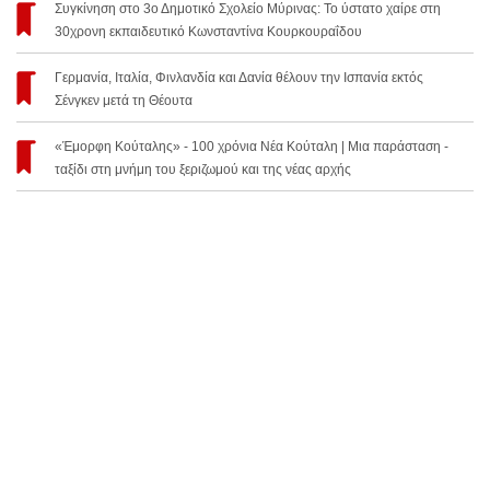
Συγκίνηση στο 3ο Δημοτικό Σχολείο Μύρινας: Το ύστατο χαίρε στη
30χρονη εκπαιδευτικό Κωνσταντίνα Κουρκουραΐδου
Γερμανία, Ιταλία, Φινλανδία και Δανία θέλουν την Ισπανία εκτός
Σένγκεν μετά τη Θέουτα
«Έμορφη Κούταλης» - 100 χρόνια Νέα Κούταλη | Μια παράσταση -
ταξίδι στη μνήμη του ξεριζωμού και της νέας αρχής