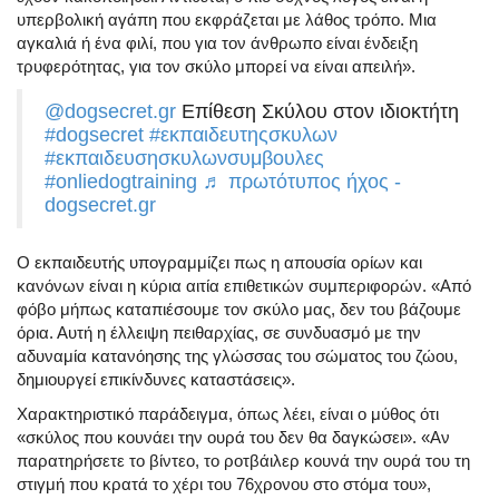
υπερβολική αγάπη που εκφράζεται με λάθος τρόπο. Μια
αγκαλιά ή ένα φιλί, που για τον άνθρωπο είναι ένδειξη
τρυφερότητας, για τον σκύλο μπορεί να είναι απειλή».
@dogsecret.gr
Επίθεση Σκύλου στον ιδιοκτήτη
#dogsecret
#εκπαιδευτηςσκυλων
#εκπαιδευσησκυλωνσυμβουλες
#onliedogtraining
♬ πρωτότυπος ήχος -
dogsecret.gr
Ο εκπαιδευτής υπογραμμίζει πως η απουσία ορίων και
κανόνων είναι η κύρια αιτία επιθετικών συμπεριφορών. «Από
φόβο μήπως καταπιέσουμε τον σκύλο μας, δεν του βάζουμε
όρια. Αυτή η έλλειψη πειθαρχίας, σε συνδυασμό με την
αδυναμία κατανόησης της γλώσσας του σώματος του ζώου,
δημιουργεί επικίνδυνες καταστάσεις».
Χαρακτηριστικό παράδειγμα, όπως λέει, είναι ο μύθος ότι
«σκύλος που κουνάει την ουρά του δεν θα δαγκώσει». «Αν
παρατηρήσετε το βίντεο, το ροτβάιλερ κουνά την ουρά του τη
στιγμή που κρατά το χέρι του 76χρονου στο στόμα του»,