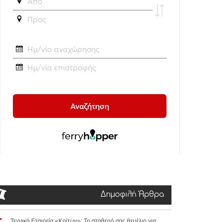
Δημοφιλή Άρθρα
Τεχνική Εταιρεία «Κρίτων»: Το σταθερό σας θεμέλιο για