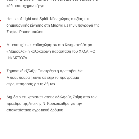
κάθε επιτυχημένο έργο
House of Light and Spirit: Νέος χώρος ευεξίας και
δημιουργικής κίνησης στη Μύρινα με την υπογραφή της
Σοφίας Ρουσοπούλου
Με επιτυχία και «αδιαχώρητο» στο Κινηματοθέατρο
«Μαρούλα» η καλοκαιρινή παράσταση του Χ.Ο.Λ. «Ο
ΗΦΑΙΣΤΟΣ»
Σημαντική εξέλιξη: Επιστρέφει η πρωτοβουλία
Μπουμπούρα | Ξανά σε ισχύ το πρόγραμμα
αερομεταφοράς για τη Λήμνο
Δημόσιο «ευχαριστώ» στους αδελφούς Ζαΐμη από τον
πρόεδρο της Ατσικής Ν. Κουκουλίθρα για την
αποκατάσταση αγροτικού δρόμου