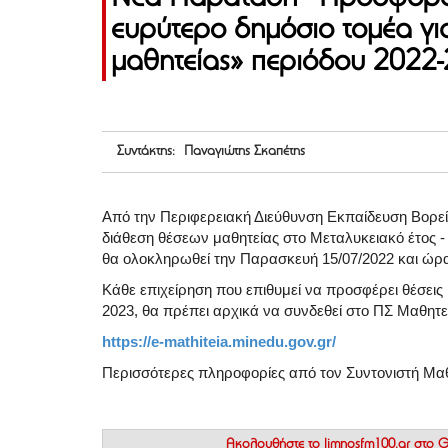
ευρύτερο δημόσιο τομέα γι
μαθητείας» περιόδου 2022
Συντάκτης: Παναγιώτης Σκαπέτης
Από την Περιφερειακή Διεύθυνση Εκπαίδευση Βορείο
διάθεση θέσεων μαθητείας στο Μεταλυκειακό έτος - 
θα ολοκληρωθεί την Παρασκευή 15/07/2022 και ώρ
Κάθε επιχείρηση που επιθυμεί να προσφέρει θέσεις
2023, θα πρέπει αρχικά να συνδεθεί στο ΠΣ Μαθητ
https://e-mathiteia.minedu.gov.gr/
Περισσότερες πληροφορίες από τον Συντονιστή Μαθ
Ακολουθήστε το
limnosfm100.gr στο