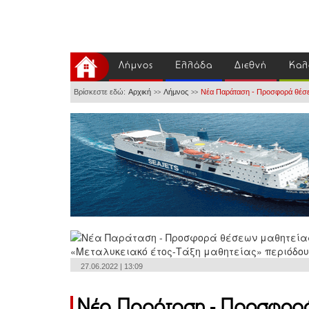
Λήμνος
Ελλάδα
Διεθνή
Καλ
Βρίσκεστε εδώ:
Αρχική
Λήμνος
Νέα Παράταση - Προσφορά θέσεω
>>
>>
27.06.2022 | 13:09
Νέα Παράταση - Προσφορά